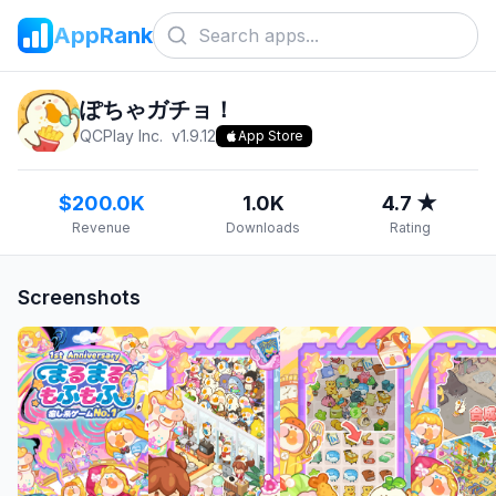
AppRank
ぽちゃガチョ！
QCPlay Inc.
v
1.9.12
App Store
$200.0K
1.0K
4.7 ★
Revenue
Downloads
Rating
Screenshots