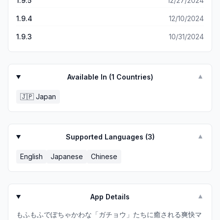
1.9.5
12/27/2024
要性は感じません。 ただ、お得なパックや可愛いアイテム付
きのパックがあるので、応援の意味で課金したいと思ってい
1.9.4
12/10/2024
ます。気持ち良く課金できるアプリです。 楽しくて可愛い、
ストレスなく遊べるマージゲームをお探しの方には、ぜひオ
1.9.3
10/31/2024
ススメしたいです。
Available In (
1
Countries)
▼
🇯🇵
Japan
Supported Languages (
3
)
▼
English
Japanese
Chinese
App Details
▼
もふもふでぽちゃかわな「ガチョウ」たちに癒される爽快マ