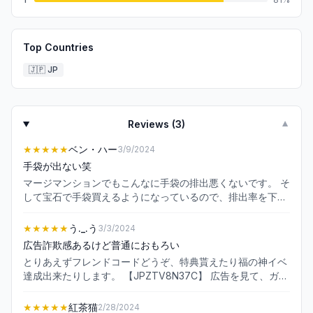
Top Countries
🇯🇵
JP
Reviews (
3
)
▼
★★★★★
ベン・ハー
3/9/2024
手袋が出ない笑
マージマンションでもこんなに手袋の排出悪くないです。 そ
して宝石で手袋買えるようになっているので、排出率を下げ
て宝石で買わせる商法となっております。 まあそれ以外のも
のを回してはんぺんさんのお店を最優先にしましょう。 余っ
★★★★★
う._.う
3/3/2024
たエネルギーでちまちま手袋ゲットしていけば良いのです。
広告詐欺感あるけど普通におもろい
正直、ゆっくり遊ぶにはこのバランスがちょうど良くなって
とりあえずフレンドコードどうぞ、特典貰えたり福の神イベ
います。 エネルギー100回しても手袋ゼロ…ざらにありま
達成出来たりします。 【JPZTV8N37C】 広告を見て、ガチ
す。どんどんタスククリアしていきたい！って人には向いて
ョウと一緒にダイエットする系ゲームなのかなと思って事前
なくて、じわじわ日数かけてタスクをクリアするのが好きな
登録しました。全然違え。 言うなればマー●マンションの報
★★★★★
紅茶猫
2/28/2024
人には向いています。 私は後者です、キャラも可愛いしお気