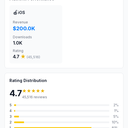
🍎
iOS
Revenue
$200.0K
Downloads
1.0K
Rating
4.7
★
(
45,516
)
Rating Distribution
★★★★★
4.7
45,516
reviews
5
2
%
4
1
%
3
5
%
2
10
%
1
81
%