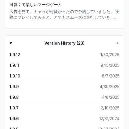
酬良い版、無限に時間が溶けます。 なんか思ってたのと違っ
に入りのマージ系ゲームです。 SNSと紐付けは要注意です。
可愛くて楽しいマージゲーム
たけどおもろいからええかってぽちぽちしてます、おも
速攻でよくわからないメッセージが来ました。多分TikTokと
広告を見て、キャラが可愛かったので予約していました。 実
れ〜〜このゲーム なんか他の人が言ってる98%のロードで
紐付けしたせいです。
際にプレイしてみると、とてもスムーズに進行していき、ス
進まん！ってのは無かったです。なんなら今月低速入ってん
トレスフリーの良質なマージゲームでした。 まず、最初のチ
のに外で出来た。 飽きるまでやると思うので一緒にやりまし
ュートリアルも最低限の説明のみで、すぐに自由に遊べるよ
ょ〜〜〜 【追記】 めちゃめちゃフレ申請くれるの嬉しくて
うになります。 マージゲームに馴染みのある私のようなプレ
フォロバしてるけど上限20つらいっす、オフラインの人消そ
イヤーにとっては有難い反面、初めてこの手のゲームをプレ
かな思ってもいつからオフラインなのかわからん… オフライ
Version History (
23
)
▼
イする方には戸惑いもあるかも知れません。 ストーリーや台
ンの時間表記があったり、レベルアップにつれてフォロー上
詞もシンプルで短めなので、マージの合間に入っても鬱陶し
限上がったりしたらいいのになあって思いました。 頼む運
1.9.12
1/30/2026
く感じる事のない、適切なバランスだと思います。 何より素
営〜〜
晴らしいと感じたのは、無茶なアイテムを要求されない事！
1.9.11
8/15/2025
他の多くのマージゲームでは、特定のアイテムばかり要求さ
れたり、急にレベルの高いアイテムを要求されたりする事が
1.9.10
8/7/2025
ままありますが、このゲームにはそれがありません。 現在生
産可能な範囲での要求しかされないので、スタミナの続く限
1.9.9
4/30/2025
りゲームを楽しめます。 また、生産元のアイテムが待ち時間
1.9.8
4/8/2025
に入っても、ショップからアイテムボックスを購入する事で
賄える事も多いです。 そのコインは、倉庫の拡張にも使用し
1.9.7
2/10/2025
ます。 他のマージゲームではたくさんのコインや石等で倉庫
の拡張をしなければならない事が多いですが、このゲームで
1.9.6
12/31/2024
は割と貯まりやすく拡張しやすいです。 基本無料のアプリで
すが、強制的に見せられる広告もなく、今のところ課金の必