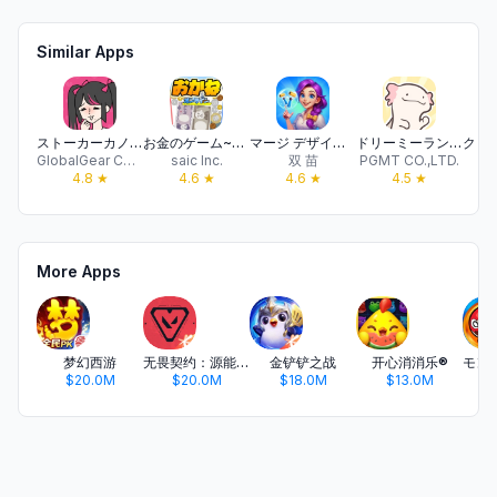
Similar Apps
ストーカーカノジョ
お金のゲーム~お金を落として億万長者だぜ！~ オンライン対戦
マージ デザイナー(Merge Design)
ドリーミーランド：遊ぼうよ、どうぶつの仲間たち
GlobalGear Co. Ltd.
saic Inc.
双 苗
PGMT CO.,LTD.
A
4.8
★
4.6
★
4.6
★
4.5
★
More Apps
梦幻西游
无畏契约：源能行动
金铲铲之战
开心消消乐®
$20.0M
$20.0M
$18.0M
$13.0M