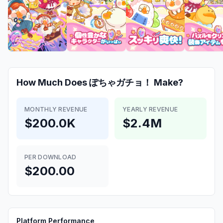
How Much Does
ぽちゃガチョ！
Make?
MONTHLY REVENUE
YEARLY REVENUE
$200.0K
$2.4M
PER DOWNLOAD
$200.00
Platform Performance