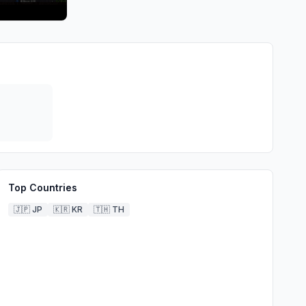
Top Countries
🇯🇵
JP
🇰🇷
KR
🇹🇭
TH