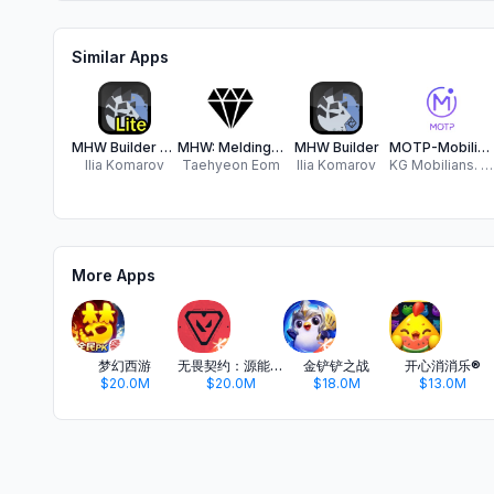
Similar Apps
MHW Builder Lite
MHW: Melding Table
MHW Builder
MOTP-Mobilians
Ilia Komarov
Taehyeon Eom
Ilia Komarov
KG Mobilians. Co., Ltd.
More Apps
梦幻西游
无畏契约：源能行动
金铲铲之战
开心消消乐®
$20.0M
$20.0M
$18.0M
$13.0M