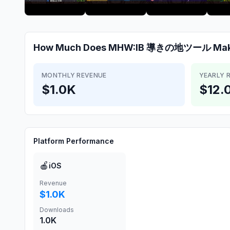
How Much Does
MHW:IB 導きの地ツール
Ma
MONTHLY REVENUE
YEARLY 
$1.0K
$12.
Platform Performance
🍎
iOS
Revenue
$1.0K
Downloads
1.0K