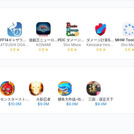
FF14ギャザラータイマー for FFXIV
遊戯王ニューロン【遊戯王カードゲーム 公式アプリ】
PDC ダメージ計算
ダメージ計算SS for ポケモン ソード & シールド
ATSUSHI OGASAWARA
KONAMI
Sho Miura
Kensuke Hoshikawa
Sho Mi
4.8
★
4.8
★
4.8
★
4.8
★
4.6
モンスターストライク
火影忍者
捕鱼大作战-街机打鱼游戏王者
三国：谋定天下
$10.0M
$9.0M
$9.0M
$9.0M