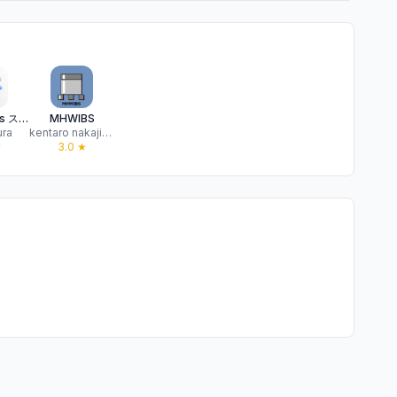
MHW Tools スキルシミュレーター
MHWIBS
ura
kentaro nakajima
★
3.0
★