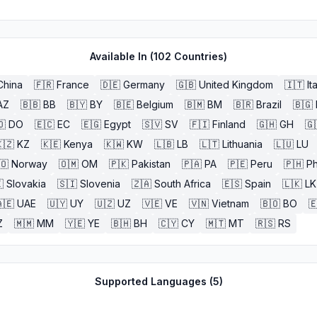
Available In (
102
Countries)
China
🇫🇷
France
🇩🇪
Germany
🇬🇧
United Kingdom
🇮🇹
It
AZ
🇧🇧
BB
🇧🇾
BY
🇧🇪
Belgium
🇧🇲
BM
🇧🇷
Brazil
🇧🇬
🇴
DO
🇪🇨
EC
🇪🇬
Egypt
🇸🇻
SV
🇫🇮
Finland
🇬🇭
GH
🇬
🇿
KZ
🇰🇪
Kenya
🇰🇼
KW
🇱🇧
LB
🇱🇹
Lithuania
🇱🇺
LU
🇴
Norway
🇴🇲
OM
🇵🇰
Pakistan
🇵🇦
PA
🇵🇪
Peru
🇵🇭
Ph

Slovakia
🇸🇮
Slovenia
🇿🇦
South Africa
🇪🇸
Spain
🇱🇰
LK
🇪
UAE
🇺🇾
UY
🇺🇿
UZ
🇻🇪
VE
🇻🇳
Vietnam
🇧🇴
BO

Z
🇲🇲
MM
🇾🇪
YE
🇧🇭
BH
🇨🇾
CY
🇲🇹
MT
🇷🇸
RS
Supported Languages (
5
)