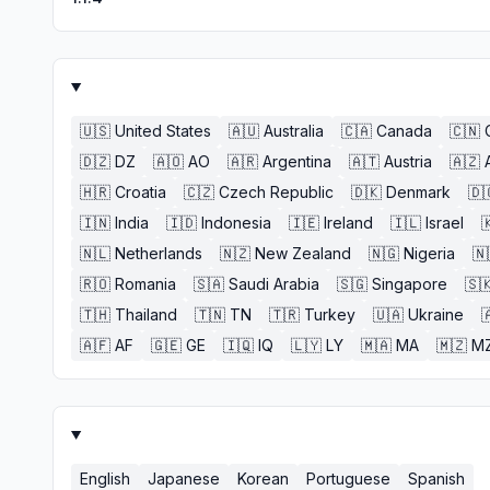
🇺🇸
United States
🇦🇺
Australia
🇨🇦
Canada
🇨🇳
🇩🇿
DZ
🇦🇴
AO
🇦🇷
Argentina
🇦🇹
Austria
🇦🇿
🇭🇷
Croatia
🇨🇿
Czech Republic
🇩🇰
Denmark
🇩
🇮🇳
India
🇮🇩
Indonesia
🇮🇪
Ireland
🇮🇱
Israel

🇳🇱
Netherlands
🇳🇿
New Zealand
🇳🇬
Nigeria
🇳
🇷🇴
Romania
🇸🇦
Saudi Arabia
🇸🇬
Singapore
🇸
🇹🇭
Thailand
🇹🇳
TN
🇹🇷
Turkey
🇺🇦
Ukraine

🇦🇫
AF
🇬🇪
GE
🇮🇶
IQ
🇱🇾
LY
🇲🇦
MA
🇲🇿
M
English
Japanese
Korean
Portuguese
Spanish