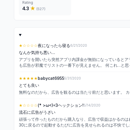
Rating
4.3
★
(
527
)
★
☆☆☆☆
夜になったら寝る
6/21/2020
なんか気持ち悪い…
アプリを開いたら突然アプリ内課金が無効になっているとアラートが出てくる。 確かに無効
★★★★★
babycat6955
5/31/2020
とても良い
無料なのだから、広告を観るのは当たり前だと思います。 カ
★
☆☆☆☆
(* >ω<)=3ヘックション!
5/14/2020
流石に広告がうざい
頑張って作ったものだから購入なり、広告で収益はかるのはわ
30に戻るので起動するたびに広告を見せられるのは不快でし