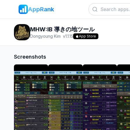
AppRank
MHW:IB 導きの地ツール
Dongyoung Kim
v
1.1.15
App Store
Screenshots