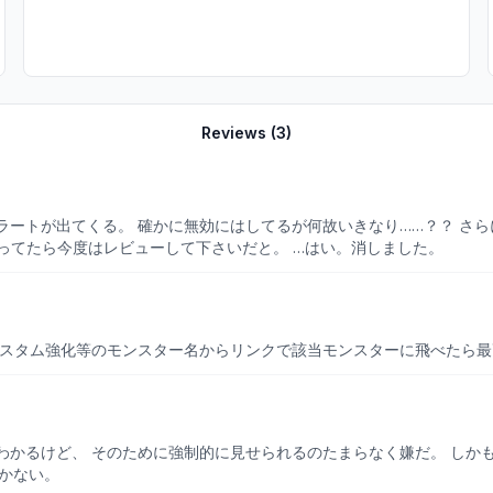
Reviews (
3
)
にはしてるが何故いきなり……？？ さらに、画面下部に広告が出るのですが全てハングル文字。 しか
も広告が邪魔でリストの一番下が見えません。 何これ…と思ってたら今度はレビューして下さいだと。 …はい。消しました。
スタム強化等のモンスター名からリンクで該当モンスターに飛べたら最
かるけど、 そのために強制的に見せられるのたまらなく嫌だ。 しか
かない。