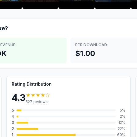
ke?
REVENUE
PER DOWNLOAD
0K
$1.00
Rating Distribution
★★★★
☆
4.3
527
reviews
5
5
%
4
2
%
3
12
%
2
22
%
1
60
%