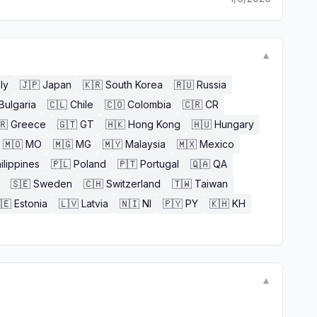
▼
aly
🇯🇵
Japan
🇰🇷
South Korea
🇷🇺
Russia
Bulgaria
🇨🇱
Chile
🇨🇴
Colombia
🇨🇷
CR
🇷
Greece
🇬🇹
GT
🇭🇰
Hong Kong
🇭🇺
Hungary
🇲🇴
MO
🇲🇬
MG
🇲🇾
Malaysia
🇲🇽
Mexico
ilippines
🇵🇱
Poland
🇵🇹
Portugal
🇶🇦
QA
🇸🇪
Sweden
🇨🇭
Switzerland
🇹🇼
Taiwan
🇪
Estonia
🇱🇻
Latvia
🇳🇮
NI
🇵🇾
PY
🇰🇭
KH
▼