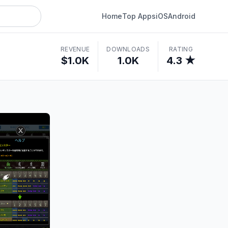
Home
Top Apps
iOS
Android
REVENUE
DOWNLOADS
RATING
$1.0K
1.0K
4.3 ★