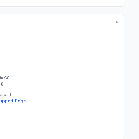
▼
in OS
.0
upport
upport Page