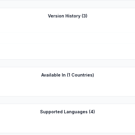
Version History (
3
)
Available In (
1
Countries)
Supported Languages (
4
)