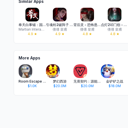
Similar Apps
奉天白事铺：国风恐怖解谜游戏
引魂铃2破阵子 - 国风悬疑解谜游戏
背后灵 - 恐怖悬疑解谜游戏
点灯2叩门怨 - 国风恐怖密室逃脱游戏
Martian Interactive Entertainment Limited
倩倩 皇甫
倩倩 皇甫
倩倩 皇甫
4.9
★
4.9
★
4.8
★
4.8
★
More Apps
Room Escape Contest 2
梦幻西游
无畏契约：源能行动
金铲铲之战
$1.0K
$20.0M
$20.0M
$18.0M