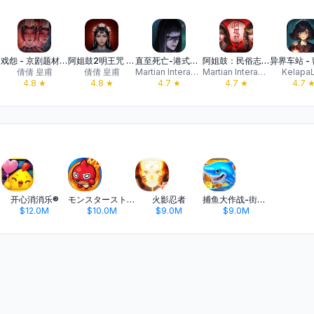
戏怨 - 京剧题材恐怖解谜游戏
阿姐鼓2明王咒 - 密室逃脱恐怖解谜游戏
直至死亡-港式恐怖解谜游戏
阿姐鼓：民俗志异类恐怖解谜游戏
倩倩 皇甫
倩倩 皇甫
Martian Interactive Entertainment Limited
Martian Interactive Entertainment Limited
Kelapa
4.8
★
4.8
★
4.7
★
4.7
★
4.7
开心消消乐®
モンスターストライク
火影忍者
捕鱼大作战-街机打鱼游戏王者
$12.0M
$10.0M
$9.0M
$9.0M