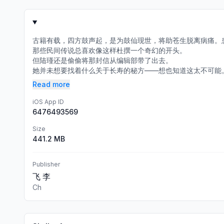
古籍有载，四方鼓声起，是为鼓仙现世，将助苍生脱离病痛。
那些民间传说总喜欢像这样杜撰一个奇幻的开头。
但陆瑾还是偷偷将那封信从编辑部带了出去。
她并未想要找着什么关于长寿的秘方——想也知道这太不可能。
Read more
iOS App ID
6476493569
Size
441.2 MB
Publisher
飞 李
Ch