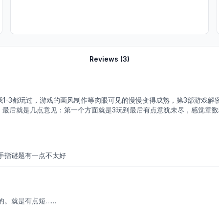
Reviews (
3
)
鼓我1-3都玩过，游戏的画风制作等肉眼可见的慢慢变得成熟，第3部游戏
，最后就是几点意见：第一个方面就是3玩到最后有点意犹未尽，感觉章数
秋冬那个地方，那个地方没有说明，很难让人想到是怎么解密的（sorr
丰富小游戏的种类，第四个方面就是这个游戏叫阿姐鼓，这个名字我以为
为我一直都很喜欢玩这类游戏，3的解密难度算简单的，提示也很明显，
个纸条，哪怕密码正确也无法打开锁。 最后希望游戏组越来越成功，优
手指谜题有一点不太好
的。就是有点短……