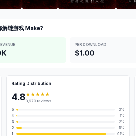
怖解谜游戏
Make?
REVENUE
PER DOWNLOAD
0K
$1.00
Rating Distribution
★★★★★
4.8
3,979
reviews
5
2
%
4
1
%
3
2
%
2
5
%
1
91
%