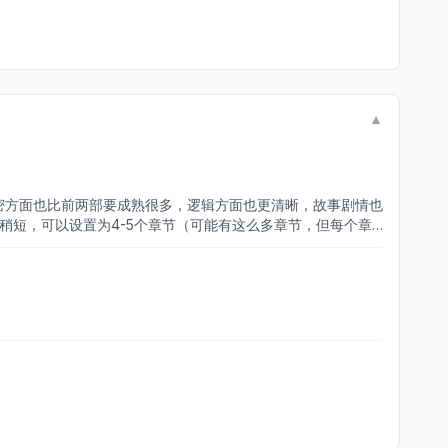
▼
解密方面也比前两部要成熟很多，逻辑方面也更清晰，故事剧情也
稍短，可以设置为4-5个章节（可能有这么多章节，但每个章
y，我一开始以为是对整齐），第三个方面就是小游戏的种类较
会和前两部有关系（就是剧情差不多会有很多鼓的元素），但3
不过希望游戏组可以设置一下，可以设置为有一些解密环节跳过
秀的游戏能被更多人看见，大赚特赚！