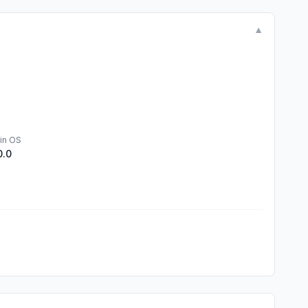
▼
in OS
0.0