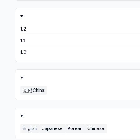
1.2
1.1
1.0
🇨🇳
China
English
Japanese
Korean
Chinese