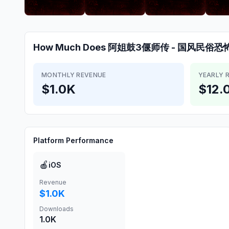
How Much Does
阿姐鼓3偃师传 - 国风民俗恐
MONTHLY REVENUE
YEARLY 
$1.0K
$12.
Platform Performance
🍎
iOS
Revenue
$1.0K
Downloads
1.0K