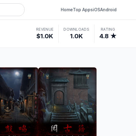
Home
Top Apps
iOS
Android
REVENUE
DOWNLOADS
RATING
$1.0K
1.0K
4.8 ★