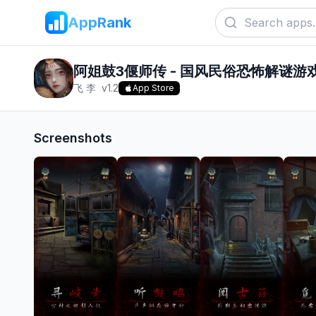
AppRank
阿姐鼓3偃师传 - 国风民俗恐怖解谜游
飞 李
v
1.2
App Store
Screenshots