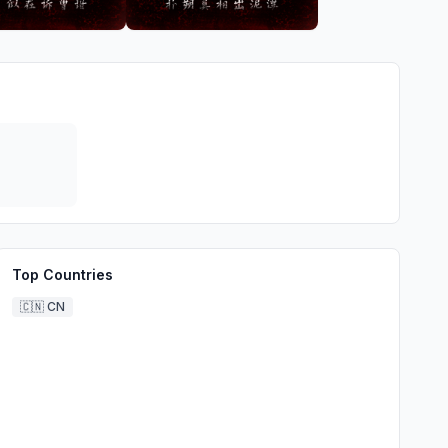
Top Countries
🇨🇳
CN