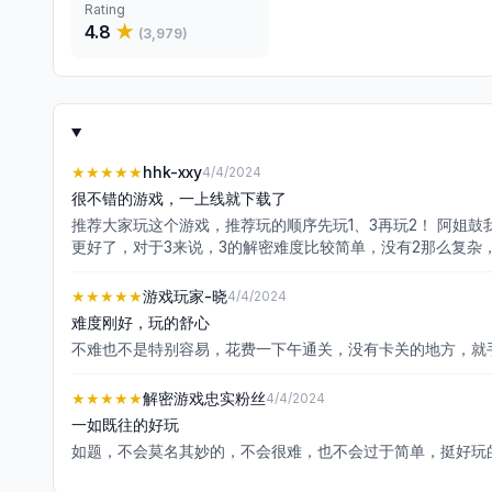
Rating
4.8
★
(
3,979
)
★★★★★
hhk-xxy
4/4/2024
很不错的游戏，一上线就下载了
推荐大家玩这个游戏，推荐玩的顺序先玩1、3再玩2！ 阿姐
更好了，对于3来说，3的解密难度比较简单，没有2那么复杂
节偏短，给我一种耍得很轻松的感觉）第二个方面就是圆盘春夏
单一，大多数都是靠手速和反应过关的小游戏，希望可以慢慢
★★★★★
游戏玩家-晓
4/4/2024
的鼓的元素较少，第五个是解密难度方面，这个众口难调，因
难度刚好，玩的舒心
了某些步骤的话就无法解开，比如说密码锁这种，不去点开某
不难也不是特别容易，花费一下午通关，没有卡关的地方，就
★★★★★
解密游戏忠实粉丝
4/4/2024
一如既往的好玩
如题，不会莫名其妙的，不会很难，也不会过于简单，挺好玩