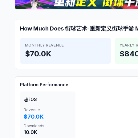
How Much Does
街球艺术-重新定义街球手游
M
MONTHLY REVENUE
YEARLY 
$70.0K
$840
Platform Performance
🍎
iOS
Revenue
$70.0K
Downloads
10.0K