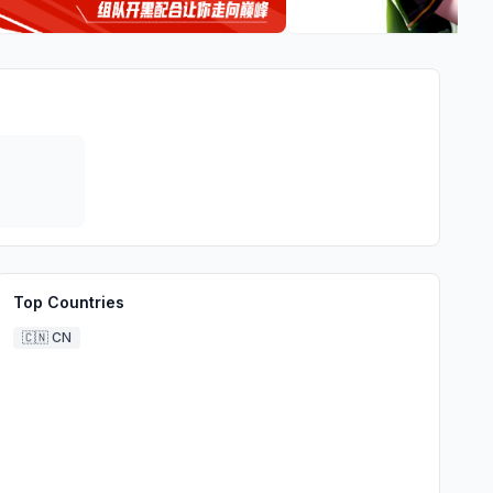
Top Countries
🇨🇳
CN