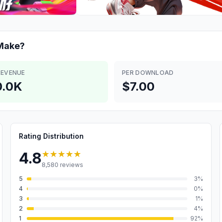
ake?
REVENUE
PER DOWNLOAD
.0K
$7.00
Rating Distribution
★★★★★
4.8
8,580
reviews
5
3
%
4
0
%
3
1
%
2
4
%
1
92
%