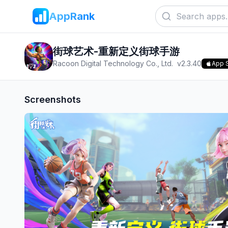
AppRank
街球艺术-重新定义街球手游
Racoon Digital Technology Co., Ltd.
v
2.3.40
App 
Screenshots