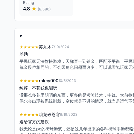
Rating
4.8
★
(
8,580
)
★★★★★
苏九木
7/10/2024
差劲
平民玩家无法愉快游戏，天梯赛一到铂金，匹配不平衡，平民
氪金段位相同的，不会因角色问题而改变，可以说零氪玩家无
令人寒心～
★★★★★
rokcy000
10/8/2023
纯粹，不花钱也能玩
没那么多花里胡哨的东西，更多的是考验技术，中锋、大前抢
偶尔会出现被系统制裁，空位就是不进的情况，就当是运气不好
影响游戏体验
★★★★★
哦龙破苍穹
8/19/2023
送给官方的建议
我无论是pc的街球游戏，还是这几年出来的各种街球手游都