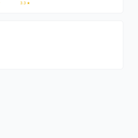
★
3.3
★