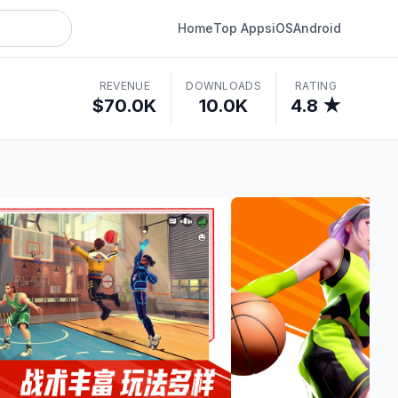
Home
Top Apps
iOS
Android
REVENUE
DOWNLOADS
RATING
$70.0K
10.0K
4.8 ★