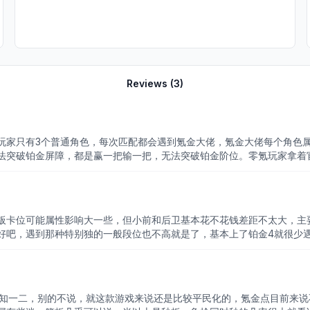
Reviews (
3
)
玩家只有3个普通角色，每次匹配都会遇到氪金大佬，氪金大佬每个角色
法突破铂金屏障，都是赢一把输一把，无法突破铂金阶位。零氪玩家拿着
板卡位可能属性影响大一些，但小前和后卫基本花不花钱差距不太大，主
吧，遇到那种特别独的一般段位也不高就是了，基本上了铂金4就很少遇
略知一二，别的不说，就这款游戏来说还是比较平民化的，氪金点目前来