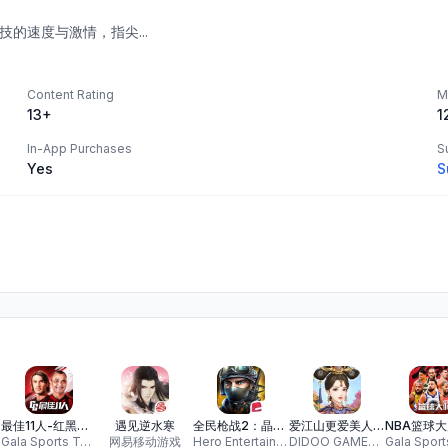
的速度与激情，指尖...
Content Rating
M
13+
1
In-App Purchases
S
Yes
S
球手游
最佳11人-红黑传奇 联袂登场
遇见逆水寒
全民枪战2：晶钻觉醒
爱江山更爱美人-解锁陈婉君的百变玩法
ED
Gala Sports Technology Limited
网易移动游戏
Hero Entertainment Co., Ltd.
DIDOO GAMES CO.,LIMITED