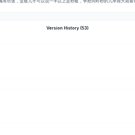
属有些迷，篮板几乎可以说一半以上是秒板，争抢同时秒的几率很大就看
些
Version History (
53
)