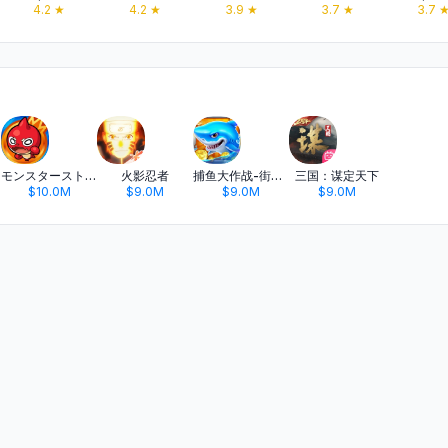
4.2
★
4.2
★
3.9
★
3.7
★
3.7
モンスターストライク
火影忍者
捕鱼大作战-街机打鱼游戏王者
三国：谋定天下
$10.0M
$9.0M
$9.0M
$9.0M