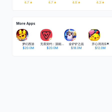
4.7
★
4.7
★
4.6
★
4.3
★
More Apps
梦幻西游
无畏契约：源能行动
金铲铲之战
开心消消乐®
$20.0M
$20.0M
$18.0M
$12.0M