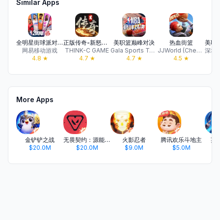
Similar Apps
全明星街球派对 - NBA正版授权
正版传奇-新怒火月卡版无挖宝,躺平养老服神界传奇
美职篮巅峰对决
热血街篮
网易移动游戏
THINK-C GAME
Gala Sports Technology Limited
JJWorld (Chengdu) Network Technology Co., LTD
4.8
★
4.7
★
4.7
★
4.5
★
More Apps
金铲铲之战
无畏契约：源能行动
火影忍者
腾讯欢乐斗地主
英
$20.0M
$20.0M
$9.0M
$5.0M