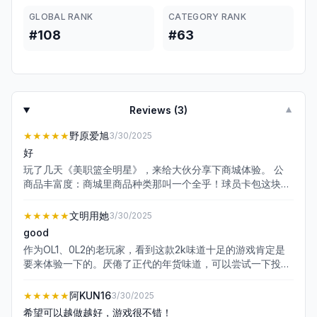
GLOBAL RANK
CATEGORY RANK
#108
#63
Reviews (
3
)
▼
★★★★★
野原爱旭
3/30/2025
好
玩了几天《美职篮全明星》，来给大伙分享下商城体验。 公
商品丰富度：商城里商品种类那叫一个全乎！球员卡包这块就
超给力，从基础卡包到高级卡包，还有特定活动卡包，满足不
同玩家需求。开卡包获得球员，像抽到心仪的当家球星，瞬间
★★★★★
文明用她
3/30/2025
觉得球队实力飙升。道具方面，升级材料、突破材料啥都有，
good
对培养球员很有帮助。 消费合理性：价格设置还算比较合理。
作为OL1、0L2的老玩家，看到这款2k味道十足的游戏肯定是
首购礼包性价比超高，只需要6元，就能拿到丰厚合同费，很
要来体验一下的。厌倦了正代的年货味道，可以尝试一下投资
适合零氪和微氪玩家起步。通行证价格也能接受，普通通行证
新秀和买自己喜欢球星乐趣。 为我爱的韦尔打call！ 画质上来
58元，欧文通行证98元，完成任务能得到不少合同费和球员
说也非常不错的，模式也做的非常多，街头排位经理人排位王
★★★★★
阿KUN16
3/30/2025
包，长期玩下来挺值的。不过，有些礼包价格偏高，比如一些
朝排位基本上完美复刻了端游，但在手机上玩起来更加的便
连锁礼包，对平民玩家不太友好，希望能多些亲民优惠。 菌
希望可以越做越好，游戏很不错！