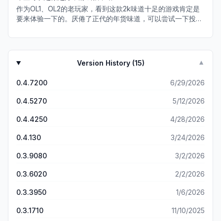
捷，看好游戏未来的前景但是也想要吐槽一些游戏前期肯定会
交易便利性：球员交易很方便，手续费全免，浏览上架球员，
作为OL1、OL2的老玩家，看到这款2k味道十足的游戏肯定是
遇到的非常多的问题和BUG，比如双端无法联机，希望开发组
按需求和预算就能买。但也存在一些小问题，有时候商品刷新
要来体验一下的。厌倦了正代的年货味道，可以尝试一下投资
在后续更新里面逐步优化更新。 说说槽点 槽点1：性能问题，
速度较慢，着急买东西时要等挺久，希望后续优化下刷新机
新秀和买自己喜欢球星乐趣。为我爱的韦尔打call！ 画质上来
有时候玩着玩着发烫发热问题很严重，我用的是15pro max，
制，提升购物效率。 总的来说，《美职篮全明星》商城还不
说也非常不错的，模式也做的非常多，街头排位经理人排位王
配置应该还算可以的。 开高级画质还是会遇到手机非常烫的情
错，商品丰富，消费有多种选择，要是在价格和交易体验上再
朝排位基本上完美复刻了端游，但在手机上玩起来更加的便
况，然后就是多人模式下强制降帧率反而让高刷屏感觉都不足
优化下，就更完美啦，期待官方能继续改进！
捷，看好游戏未来的前景但是也想要吐槽一些游戏 前期肯定会
30帧（只是感觉） 槽点2：按键问题，按键的手感还是会造成
Version History (
15
)
▼
遇到的非常多的问题和BUG，比如双端无法联机，希望开发组
很多的误触，这个问题不是特别好解决，但是也希望有更多玩
在后续更新里面逐步优化更新。 说说槽点 槽点1：性能问题，
家反馈来调整，当然希望要是可能可以让游戏支持手柄游玩 槽
0.4.7200
6/29/2026
有时候玩着玩着发烫发热问题很严重，我用的是15pro max，
点3：挺多bug的，游戏前期肯定有很多的bug，分享一些遇到
配置应该还算可以的。开高级画质还是会遇到手机非常烫的情
的比较有印象影响游戏体验的。 第一个，在打人机的时候，人
0.4.5270
5/12/2026
况，然后就是多人模式下强制降帧率反而让高刷屏感觉都不足
机球队呼叫的暂停是没法主动跳过的 第二个，王朝和街头模式
30帧（只是感觉） 槽点2：按键问题，按键的手感还是会造成
0.4.4250
4/28/2026
还是会被莫名其妙出一些硬值动画然后出界（这个问题012也
很多的误触，这个问题不是特别好解决，但是也希望有更多玩
有，挺难解 决的感党） 第三个，在阵容里面拖拽球员到一半
家反馈来调整，当然希望要是可能可以让游戏支持手柄游玩 槽
0.4.130
3/24/2026
然后返回主菜单，这个球员就会卡死在阵容UI里，只能重启游
点3：挺多bug的，游戏前期肯定有很多的bug，分享一些遇到
戏但是总的来说，哥们天天肝到1.2点 你说这游戏不好玩？那
0.3.9080
3/2/2026
的比较有印象影响游戏体验的。 第一个，在打人机的时候，人
是不可能的
机球队呼叫的暂停是没法主动跳过的 第二个，王朝和街头模式
0.3.6020
2/2/2026
还是会被莫名其妙出一些硬值动画然后出界（这个问题012也
有，挺难解決的感觉） 第三个，在阵容里面拖拽球员到一半然
0.3.3950
1/6/2026
后返回主菜单，这个球员就会卡死在阵容UI里，只能重启游戏
0.3.1710
11/10/2025