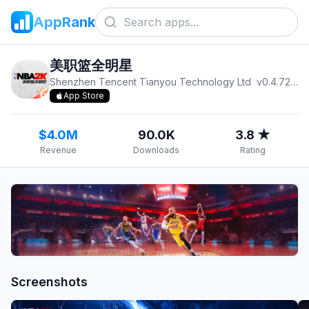
AppRank
美职篮全明星
Shenzhen Tencent Tianyou Technology Ltd
v
0.4.7200
App Store
$4.0M
90.0K
3.8 ★
Revenue
Downloads
Rating
Screenshots