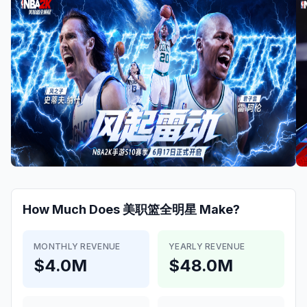
How Much Does
美职篮全明星
Make?
MONTHLY REVENUE
YEARLY REVENUE
$4.0M
$48.0M