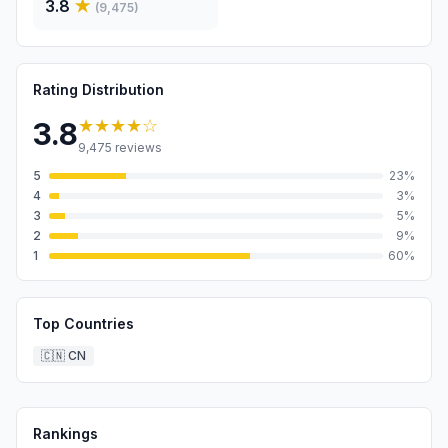
3.8
★
(
9,475
)
Rating Distribution
★★★★
☆
3.8
9,475
reviews
5
23
%
4
3
%
3
5
%
2
9
%
1
60
%
Top Countries
🇨🇳
CN
Rankings