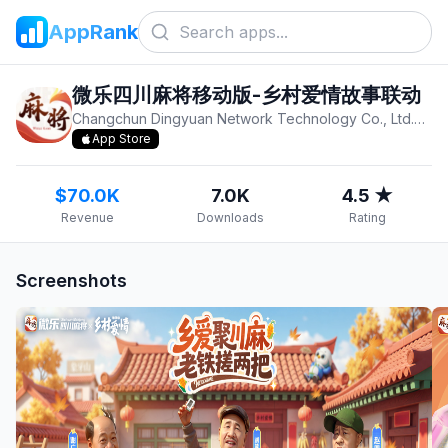
AppRank
微乐四川麻将移动版-乡村爱情故事联动
Changchun Dingyuan Network Technology Co., Ltd.
v
31
App Store
$70.0K
7.0K
4.5 ★
Revenue
Downloads
Rating
Screenshots