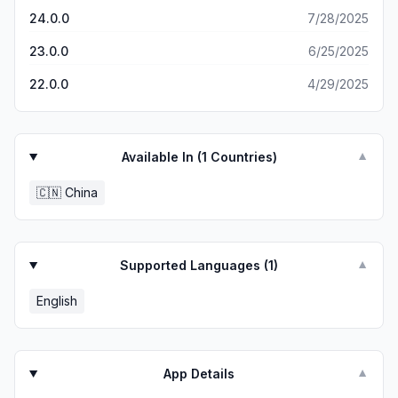
24.0.0
7/28/2025
23.0.0
6/25/2025
22.0.0
4/29/2025
Available In (
1
Countries)
▼
🇨🇳
China
Supported Languages (
1
)
▼
English
App Details
▼