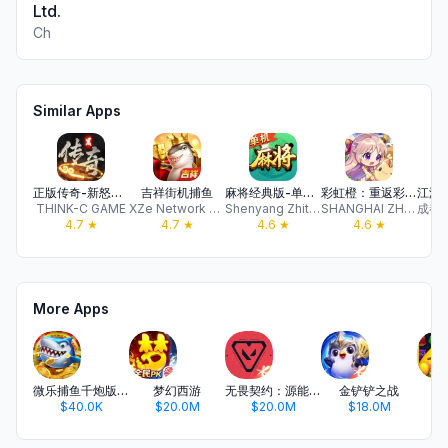
Ltd.
Ch
Similar Apps
正版传奇-新怒火月卡版无挖宝,躺平养老服神界传奇
吉祥街机捕鱼
麻将经典版-单机四川指尖红中打麻将小游戏
彩虹橙：重返彩虹岛
THINK-C GAME
XZe Network Technology Co.,Ltd
Shenyang Zhitu Culture Media Co., Ltd.
SHANGHAI ZHIZHAN NETWORK TECHNOLOGY CO.,LTD.
4.7
★
4.7
★
4.6
★
4.6
★
More Apps
微乐捕鱼千炮版-一炮千金的高倍捕鱼游戏
梦幻西游
无畏契约：源能行动
金铲铲之战
开
$40.0K
$20.0M
$20.0M
$18.0M