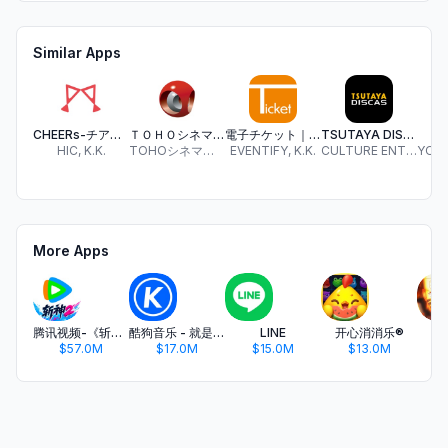
Similar Apps
CHEERs-チアーズ
ＴＯＨＯシネマズ 公式アプリ
電子チケット｜Funity（ファニティ）
TSUTAYA DISCAS -アニメ/ドラマ/映画/音楽
HIC, K.K.
TOHOシネマズ株式会社
EVENTIFY, K.K.
CULTURE ENTERTAINMENT CO., LTD.
More Apps
腾讯视频-《斩神2》国漫神番回归
酷狗音乐 - 就是歌多
LINE
开心消消乐®
$57.0M
$17.0M
$15.0M
$13.0M