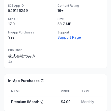
iOS App ID
Content Rating
549126249
16+
Min OS
Size
17.0
58.7 MB
In-App Purchases
Support
Yes
Support Page
Publisher
株式会社つみき
Ja
In-App Purchases (
1
)
NAME
PRICE
TYPE
Premium (Monthly)
$4.99
Monthly