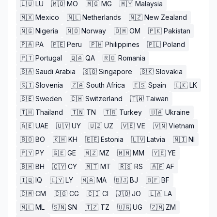
🇱🇺
LU
🇲🇴
MO
🇲🇬
MG
🇲🇾
Malaysia
🇲🇽
Mexico
🇳🇱
Netherlands
🇳🇿
New Zealand
🇳🇬
Nigeria
🇳🇴
Norway
🇴🇲
OM
🇵🇰
Pakistan
🇵🇦
PA
🇵🇪
Peru
🇵🇭
Philippines
🇵🇱
Poland
🇵🇹
Portugal
🇶🇦
QA
🇷🇴
Romania
🇸🇦
Saudi Arabia
🇸🇬
Singapore
🇸🇰
Slovakia
🇸🇮
Slovenia
🇿🇦
South Africa
🇪🇸
Spain
🇱🇰
LK
🇸🇪
Sweden
🇨🇭
Switzerland
🇹🇼
Taiwan
🇹🇭
Thailand
🇹🇳
TN
🇹🇷
Turkey
🇺🇦
Ukraine
🇦🇪
UAE
🇺🇾
UY
🇺🇿
UZ
🇻🇪
VE
🇻🇳
Vietnam
🇧🇴
BO
🇰🇭
KH
🇪🇪
Estonia
🇱🇻
Latvia
🇳🇮
NI
🇵🇾
PY
🇬🇪
GE
🇲🇿
MZ
🇲🇲
MM
🇾🇪
YE
🇧🇭
BH
🇨🇾
CY
🇲🇹
MT
🇷🇸
RS
🇦🇫
AF
🇮🇶
IQ
🇱🇾
LY
🇲🇦
MA
🇧🇯
BJ
🇧🇫
BF
🇨🇲
CM
🇨🇬
CG
🇨🇮
CI
🇯🇴
JO
🇱🇦
LA
🇲🇱
ML
🇸🇳
SN
🇹🇿
TZ
🇺🇬
UG
🇿🇲
ZM