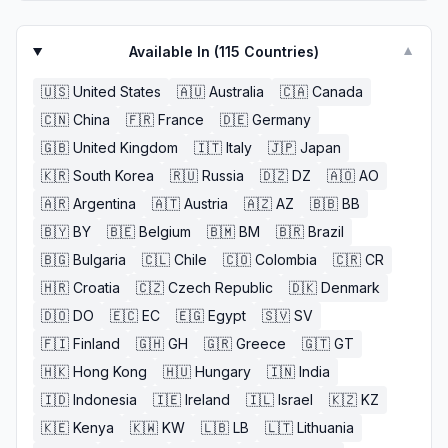
Available In (
115
Countries)
▼
🇺🇸
United States
🇦🇺
Australia
🇨🇦
Canada
🇨🇳
China
🇫🇷
France
🇩🇪
Germany
🇬🇧
United Kingdom
🇮🇹
Italy
🇯🇵
Japan
🇰🇷
South Korea
🇷🇺
Russia
🇩🇿
DZ
🇦🇴
AO
🇦🇷
Argentina
🇦🇹
Austria
🇦🇿
AZ
🇧🇧
BB
🇧🇾
BY
🇧🇪
Belgium
🇧🇲
BM
🇧🇷
Brazil
🇧🇬
Bulgaria
🇨🇱
Chile
🇨🇴
Colombia
🇨🇷
CR
🇭🇷
Croatia
🇨🇿
Czech Republic
🇩🇰
Denmark
🇩🇴
DO
🇪🇨
EC
🇪🇬
Egypt
🇸🇻
SV
🇫🇮
Finland
🇬🇭
GH
🇬🇷
Greece
🇬🇹
GT
🇭🇰
Hong Kong
🇭🇺
Hungary
🇮🇳
India
🇮🇩
Indonesia
🇮🇪
Ireland
🇮🇱
Israel
🇰🇿
KZ
🇰🇪
Kenya
🇰🇼
KW
🇱🇧
LB
🇱🇹
Lithuania