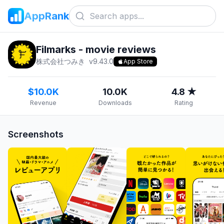
AppRank
Filmarks - movie reviews
株式会社つみき
v
9.43.0
App Store
$10.0K
10.0K
4.8 ★
Revenue
Downloads
Rating
Screenshots