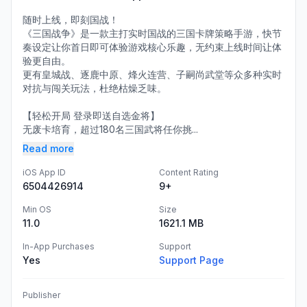
随时上线，即刻国战！
《三国战争》是一款主打实时国战的三国卡牌策略手游，快节
奏设定让你首日即可体验游戏核心乐趣，无约束上线时间让体
验更自由。
更有皇城战、逐鹿中原、烽火连营、子嗣尚武堂等众多种实时
对抗与闯关玩法，杜绝枯燥乏味。
【轻松开局 登录即送自选金将】
无废卡培育，超过180名三国武将任你挑...
Read more
iOS App ID
Content Rating
6504426914
9+
Min OS
Size
11.0
1621.1 MB
In-App Purchases
Support
Yes
Support Page
Publisher