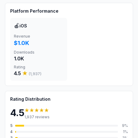
Platform Performance
🍎
iOS
Revenue
$1.0K
Downloads
1.0K
Rating
4.5
★
(
1,937
)
Rating Distribution
★★★★★
4.5
1,937
reviews
5
9
%
4
1
%
3
2
%