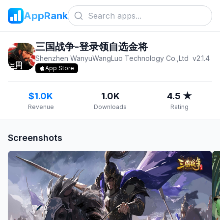
AppRank
三国战争-登录领自选金将
Shenzhen WanyuWangLuo Technology Co.,Ltd
v
2.1.4
App Store
$1.0K
1.0K
4.5 ★
Revenue
Downloads
Rating
Screenshots