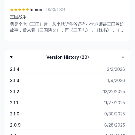
天升级，就能把人干emo了。任务送的材料和元宝也多 可氪
金玩 也可以白嫖玩
★★★★★
lemom T
8/13/2024
三国战争
我是个老《三国》迷，从小就听爷爷还有小学老师讲三国英雄
故事，后来看《三国演义》，再《三国志》，《魏书》，《蜀
汉》，三国相关的史书都会看。后来三国相关的游戏也玩过不
少，但《三国战争》无疑是还原度最高的游戏，配乐，画质都
还不错，快跟我一起玩吧，一起走进当代还原的三国时代！
Version History (
20
)
▼
2.1.4
2/2/2026
2.1.3
1/9/2026
2.1.2
12/22/2025
2.1.1
11/27/2025
2.1.0
9/30/2025
2.0.9
8/28/2025