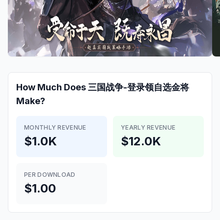
How Much Does
三国战争-登录领自选金将
Make?
MONTHLY REVENUE
YEARLY REVENUE
$1.0K
$12.0K
PER DOWNLOAD
$1.00