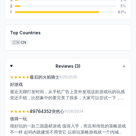
2
5
%
1
83
%
Top Countries
🇨🇳
CN
Reviews (
3
)
▼
★★★★★
最后的火焰骑士
5/25/2025
好游戏
最近无聊打发时间，从手机广告上意外发现这款游戏玩的玩感
觉还不错，比想象中的要完美了很多，大家可以尝试一下，当
然游戏还有需要优化改进的地方，不过也是值得期待的，只是
后悔没有早一点发现这款小游戏。
★★★★★
89764352突然心
11/26/2024
值得一玩
很好玩的一款三国题材游戏 值得入手，而且和传统的策略游戏
不一样 起码内政建筑不用管它 以前玩策略游戏就一个内城天