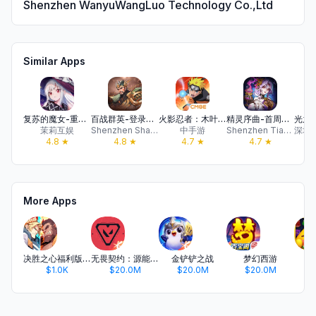
Shenzhen WanyuWangLuo Technology Co.,Ltd
Similar Apps
复苏的魔女-重启新篇章
百战群英-登录领无双吕布
火影忍者：木叶高手—官方正版授权
精灵序曲-首周送300抽
茉莉互娱
Shenzhen Shangshang Fun Technology Co., Ltd
中手游
Shenzhen Tianyi Zhixia Network Technology Co., Ltd.
4.8
★
4.8
★
4.7
★
4.7
★
More Apps
决胜之心福利版-连送千抽
无畏契约：源能行动
金铲铲之战
梦幻西游
开
$1.0K
$20.0M
$20.0M
$20.0M