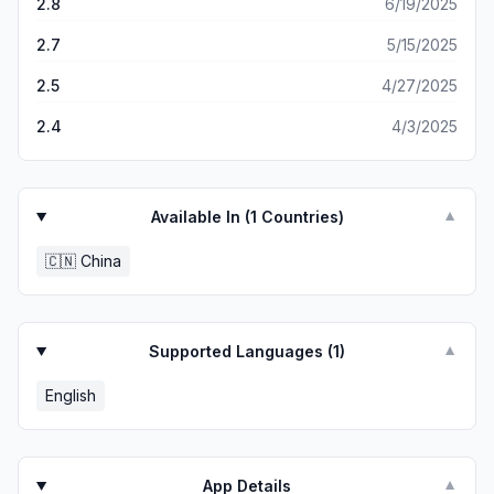
2.8
6/19/2025
2.7
5/15/2025
2.5
4/27/2025
2.4
4/3/2025
Available In (
1
Countries)
▼
🇨🇳
China
Supported Languages (
1
)
▼
English
App Details
▼