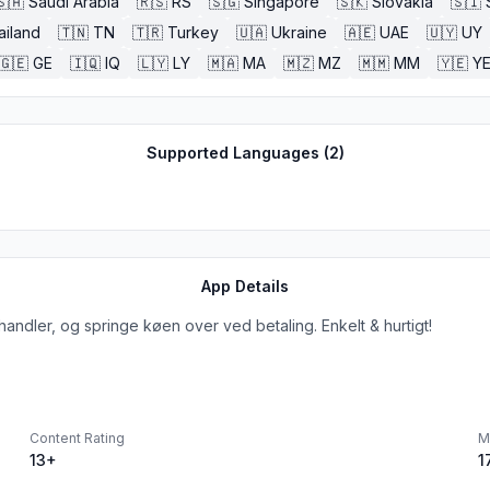
🇸🇦
Saudi Arabia
🇷🇸
RS
🇸🇬
Singapore
🇸🇰
Slovakia
🇸🇮
ailand
🇹🇳
TN
🇹🇷
Turkey
🇺🇦
Ukraine
🇦🇪
UAE
🇺🇾
UY
🇬🇪
GE
🇮🇶
IQ
🇱🇾
LY
🇲🇦
MA
🇲🇿
MZ
🇲🇲
MM
🇾🇪
Y
Supported Languages (
2
)
App Details
dler, og springe køen over ved betaling. Enkelt & hurtigt!
Content Rating
M
13+
1