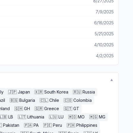
8/27/2025
7/9/2025
6/16/2025
5/21/2025
4/10/2025
4/2/2025
▼
aly
🇯🇵
Japan
🇰🇷
South Korea
🇷🇺
Russia
zil
🇧🇬
Bulgaria
🇨🇱
Chile
🇨🇴
Colombia
nland
🇬🇭
GH
🇬🇷
Greece
🇬🇹
GT
🇱🇧
LB
🇱🇹
Lithuania
🇱🇺
LU
🇲🇴
MO
🇲🇬
MG

Pakistan
🇵🇦
PA
🇵🇪
Peru
🇵🇭
Philippines