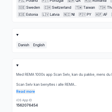
🇵🇱
Poland
🇵🇹
Portugal
🇶🇦
QA
🇷🇴
Romania
🇸🇪
Sweden
🇨🇭
Switzerland
🇹🇼
Taiwan
🇹🇭
Th
🇪🇪
Estonia
🇱🇻
Latvia
🇳🇮
NI
🇵🇾
PY
🇦🇫
AF
Danish
English
Med REMA 1000s app Scan Selv, kan du pakke, mens du han
Scan Selv kan benyttes i alle REMA...
Read more
iOS App ID
1562076454