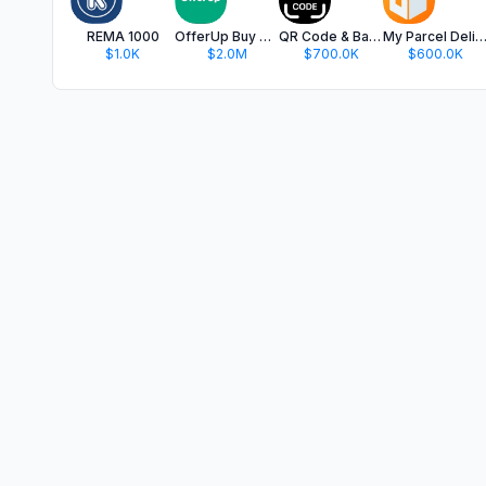
REMA 1000
OfferUp Buy & Sell Marketplace
QR Code & Barcode Scanner app.
My Parcel Delivery Trac
$1.0K
$2.0M
$700.0K
$600.0K