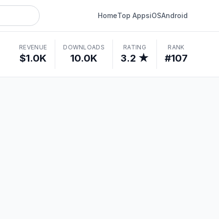
Home
Top Apps
iOS
Android
REVENUE
DOWNLOADS
RATING
RANK
$1.0K
10.0K
3.2 ★
#107