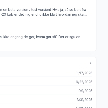
g skal logge ind på ny igen.
 gange, men det var ikke altid de ville se den. Og ellers
vis ikke engang de gør, hvem gør så? Det er sgu en
ar knækket
▼
11/17/2025
9/22/2025
9/1/2025
8/31/2025