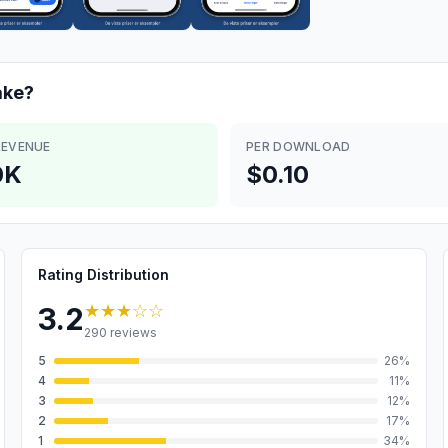
ke?
REVENUE
PER DOWNLOAD
0K
$0.10
Rating Distribution
★★★
☆☆
3.2
290
reviews
5
26
%
4
11
%
3
12
%
2
17
%
1
34
%