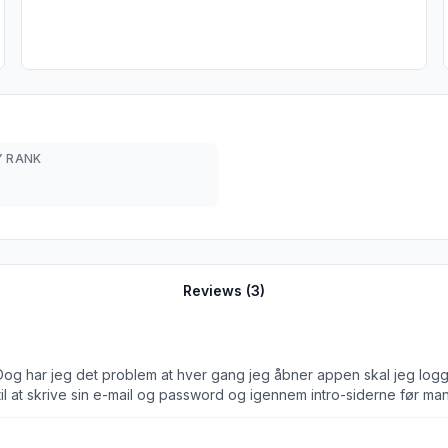
 RANK
Reviews (
3
)
e. Dog har jeg det problem at hver gang jeg åbner appen skal jeg log
 til at skrive sin e-mail og password og igennem intro-siderne før m
oretrække) for bliver ikke bedt om at bruge den, når jeg i stedet s
ar men du har misforstået mig. Jeg logger ikke selv ud af min konto.