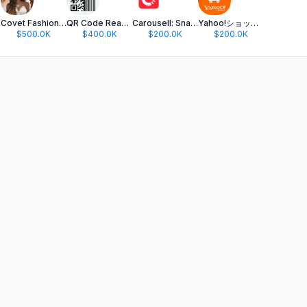
ker
Covet Fashion: Dress Up Game
QR Code Reader ·
Carousell: Snap-Sell, Chat-Buy
Yahoo!ショッピング-PayPayポイントが貯まる通販
$500.0K
$400.0K
$200.0K
$200.0K