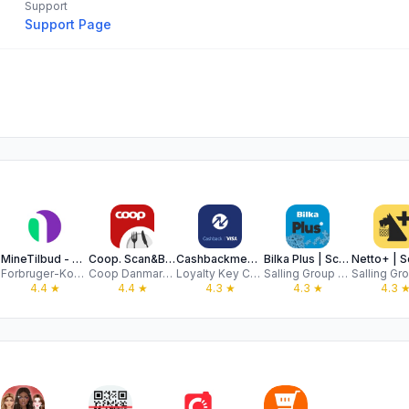
Support
Support Page
MineTilbud - Tilbudsaviser
Coop. Scan&Betal & gode priser
Cashbackmedvisa.dk
Bilka Plus | Scan&Go
Forbruger-Kontakt A/S
Coop Danmark A/S
Loyalty Key Cardlinked
Salling Group A/S
4.4
★
4.4
★
4.3
★
4.3
★
4.3