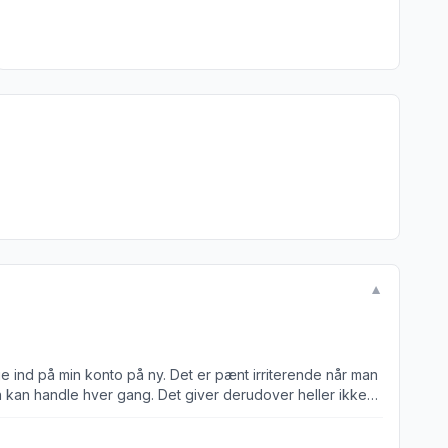
▼
ge ind på min konto på ny. Det er pænt irriterende når man
an kan handle hver gang. Det giver derudover heller ikke
kal logge ind på kontoen fra ny hver gang jeg åbner