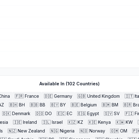
Available In (
102
Countries)
China
🇫🇷
France
🇩🇪
Germany
🇬🇧
United Kingdom
🇮🇹
It
AZ
🇧🇭
BH
🇧🇧
BB
🇧🇾
BY
🇧🇪
Belgium
🇧🇲
BM
🇧🇷
Bra
🇩🇰
Denmark
🇩🇴
DO
🇪🇨
EC
🇪🇬
Egypt
🇸🇻
SV
🇫🇮
Fi
esia
🇮🇪
Ireland
🇮🇱
Israel
🇰🇿
KZ
🇰🇪
Kenya
🇰🇼
KW
ds
🇳🇿
New Zealand
🇳🇬
Nigeria
🇳🇴
Norway
🇴🇲
OM
🇵