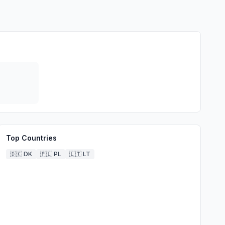
Top Countries
🇩🇰
DK
🇵🇱
PL
🇱🇹
LT