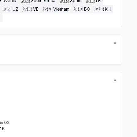
Slovenia
🇿🇦
South Africa
🇪🇸
Spain
🇱🇰
LK
🇺🇿
UZ
🇻🇪
VE
🇻🇳
Vietnam
🇧🇴
BO
🇰🇭
KH
E
▼
▼
in OS
7.6