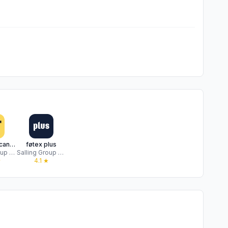
Netto+ | Scan&Go
føtex plus
Salling Group A/S
Salling Group A/S
★
4.1
★