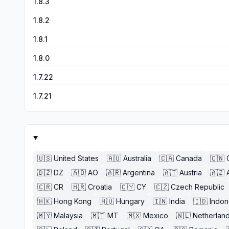
1.8.3
1.8.2
1.8.1
1.8.0
1.7.22
1.7.21
🇺🇸
United States
🇦🇺
Australia
🇨🇦
Canada
🇨🇳
🇩🇿
DZ
🇦🇴
AO
🇦🇷
Argentina
🇦🇹
Austria
🇦🇿
🇨🇷
CR
🇭🇷
Croatia
🇨🇾
CY
🇨🇿
Czech Republic
🇭🇰
Hong Kong
🇭🇺
Hungary
🇮🇳
India
🇮🇩
Indon
🇲🇾
Malaysia
🇲🇹
MT
🇲🇽
Mexico
🇳🇱
Netherlan