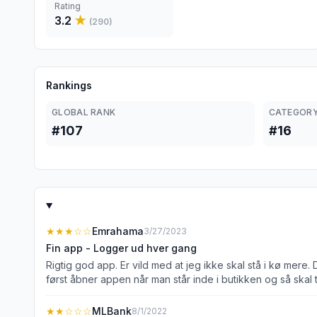
Rating
3.2
★
(
290
)
Rankings
GLOBAL RANK
CATEGORY
#107
#16
★★★
☆☆
Emrahama
3/27/2023
Fin app - Logger ud hver gang
Rigtig god app. Er vild med at jeg ikke skal stå i kø mer
først åbner appen når man står inde i butikken og så skal
mening at have en app-pin kode (og faceID hvilket er at f
appen. Er det noget I forventer at fikse snart? Hvis det bliver fikset får I 5 stjerner fra mig. Opdatering: Tak for dit sv
★★
☆☆☆
MLBank
8/1/2022