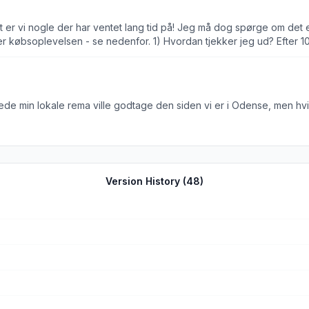
og næste gang jeg åbner den er jeg blevet logget ud af min konto o
g spørge om det er en beta version / test version? Hvis ja, så se bort fra
 ud? Efter 10-20 køb er det mig endnu ikke klart hvordan jeg skal
semedarbejder idag som svarede at jeg skulle vise kvitteringen nogle
roede min lokale rema ville godtage den siden vi er i Odense, men h
r scannet en vare, sæt i stedet til 1 stk som default. 4) Se på Coop’s app og købsflow, de h
Version History (
48
)