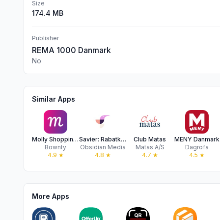
Size
174.4 MB
Publisher
REMA 1000 Danmark
No
Similar Apps
Molly Shopping Assistent
Savier: Rabatkoder & pristjek
Club Matas
MENY Danmark
Bownty
Obsidian Media
Matas A/S
Dagrofa
4.9
★
4.8
★
4.7
★
4.5
★
More Apps