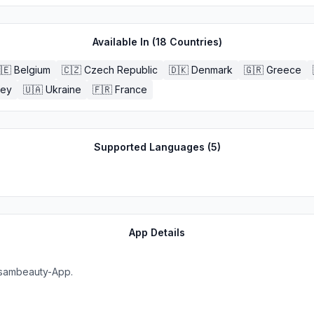
Available In (
18
Countries)
🇪
Belgium
🇨🇿
Czech Republic
🇩🇰
Denmark
🇬🇷
Greece
key
🇺🇦
Ukraine
🇫🇷
France
Supported Languages (
5
)
App Details
 asambeauty-App.