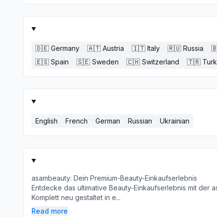
🇩🇪
Germany
🇦🇹
Austria
🇮🇹
Italy
🇷🇺
Russia

🇪🇸
Spain
🇸🇪
Sweden
🇨🇭
Switzerland
🇹🇷
Tur
English
French
German
Russian
Ukrainian
asambeauty: Dein Premium-Beauty-Einkaufserlebnis
Entdecke das ultimative Beauty-Einkaufserlebnis mit der
Komplett neu gestaltet in e...
Read more