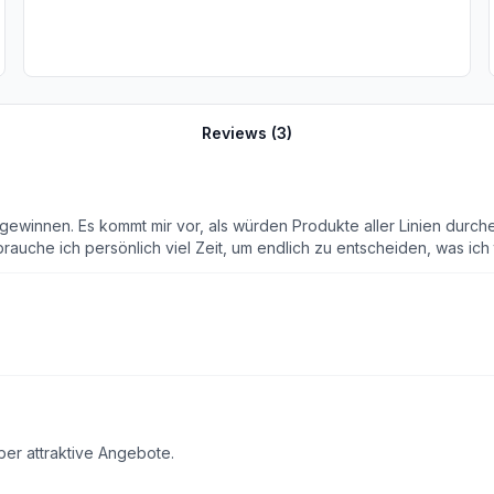
Reviews (
3
)
gewinnen. Es kommt mir vor, als würden Produkte aller Linien durche
rauche ich persönlich viel Zeit, um endlich zu entscheiden, was ich 
mich jetzt in Ruhe an meinen Laptop setzen und dort weiterschauen. 
ann, um z.B. etwas nachzubestellen, oder mich über neue Angebote 
e App bewertet, nicht die Produkte! LG!
ber attraktive Angebote.