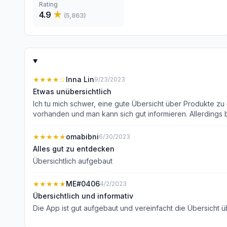
Rating
4.9
★
(
5,863
)
★★★★
☆
Inna Lin
9/23/2023
Etwas unübersichtlich
Ich tu mich schwer, eine gute Übersicht über Produkte zu 
vorhanden und man kann sich gut informieren. Allerdings b
die Probe. Ich bin also immer noch unschlüssig und werde 
Produkte blind kenne, viel besser mit der App umgehen k
★★★★★
omabibni
6/30/2023
Push-Mitteilung! Das ist gut. Ich habe jetzt wirklich nur di
Alles gut zu entdecken
Übersichtlich aufgebaut
★★★★★
ME#0406
4/2/2023
Übersichtlich und informativ
Die App ist gut aufgebaut und vereinfacht die Übersicht ü