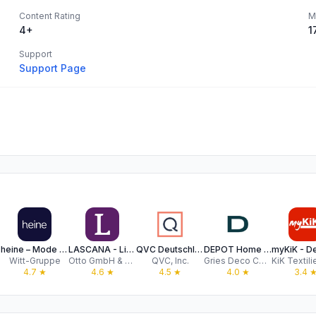
Content Rating
M
4+
1
Support
Support Page
heine – Mode & Wohnen-Shopping
LASCANA - Lingerie & Bademode
QVC Deutschland
DEPOT Home & Living
Witt-Gruppe
Otto GmbH & Co. KGaA
QVC, Inc.
Gries Deco Company GmbH
4.7
★
4.6
★
4.5
★
4.0
★
3.4