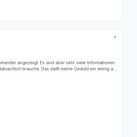
▼
inander angezeigt. Es sind aber sehr viele Informationen
tatsächlich brauche. Das stellt meine Geduld ein wenig auf
Ich kann mir gut vorstellen, dass ich später, wenn ich die
zu informieren. Bei neuen Angeboten gibt es ja eine