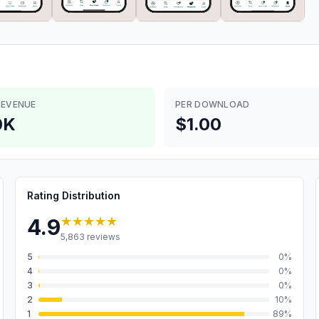
REVENUE
PER DOWNLOAD
0K
$1.00
Rating Distribution
★★★★★
4.9
5,863
reviews
5
0
%
4
0
%
3
0
%
2
10
%
1
89
%