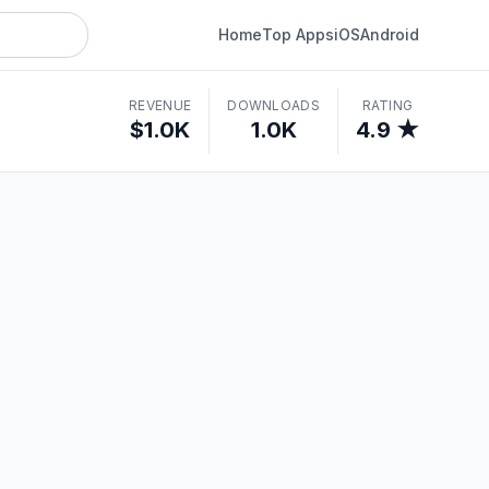
Home
Top Apps
iOS
Android
REVENUE
DOWNLOADS
RATING
$1.0K
1.0K
4.9 ★