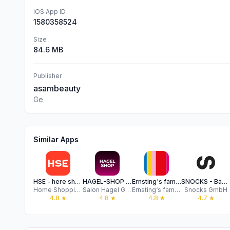
iOS App ID
1580358524
Size
84.6 MB
Publisher
asambeauty
Ge
Similar Apps
HSE - here shopping entertains
HAGEL-SHOP - Schön für mich
Ernsting's family
SNOCKS - Basic Fashion online
Home Shopping Europe GmbH
Salon Hagel GmbH
Ernsting‘s family GmbH & Co. KG
Snocks GmbH
4.8
★
4.8
★
4.8
★
4.7
★