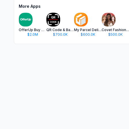
More Apps
OfferUp Buy & Sell Marketplace
QR Code & Barcode Scanner app.
My Parcel Delivery Tracker
Covet Fashion: Dress Up G
$2.0M
$700.0K
$600.0K
$500.0K