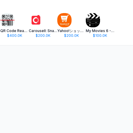
ame
QR Code Reader ·
Carousell: Snap-Sell, Chat-Buy
Yahoo!ショッピング-PayPayポイントが貯まる通販
My Movies 6 - Movie & TV List
$400.0K
$200.0K
$200.0K
$100.0K