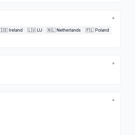
▼
🇮🇪
Ireland
🇱🇺
LU
🇳🇱
Netherlands
🇵🇱
Poland
▼
▼