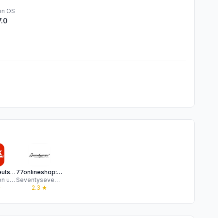
in OS
7.0
myKiK - Deutschland
77onlineshop: Fashion & Mode
KiK Textilien und Non-Food GmbH
Seventyseven Onlineshop
★
2.3
★