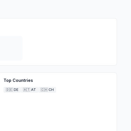
Top Countries
🇩🇪
DE
🇦🇹
AT
🇨🇭
CH