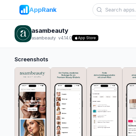
AppRank
asambeauty
asambeauty
v
4.14.0
App Store
Screenshots