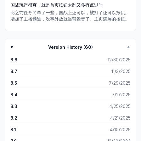
的早，莫名其妙成为了帮主， 成为了帮主感觉就有了责任，我
国战玩得很爽，就是首页按钮太乱又多有点过时
就在前期带领着这个帮成长下去，慢慢的来了很多高战玩家 来
比之前任务简单了一些，国战上还可以，被打了还可以报仇。
了我们帮，很多其他高战或许跟我的努力离不开关系还有我的
增加了主播频道，没事外放就当背景音了。主页满屏的按钮有
热情，慢慢的我又找了个 指挥官，为了更好的带领大家，表示
点遮画面，手机屏幕那么小，简直美术学习一下主流的手游的
本人不怎么会指挥，后面退位让贤，让大佬做上了国王， 成就
画面摆放。只是因为喜欢打国战才留下来的，画面乱了点。
感慢慢，后面由于工作的关系，慢慢的淡出了，之前的兄弟们
还有一起联系，有些因为 各种原因也退游了，有些还在坚持，
真的很佩服，远征是个好游戏，家国情怀，兄弟情义都 能感受
Version History (
60
)
▼
到，先写这么多吧。
8.8
12/30/2025
8.7
11/3/2025
8.5
7/29/2025
8.4
7/2/2025
8.3
4/25/2025
8.2
4/21/2025
8.1
4/10/2025