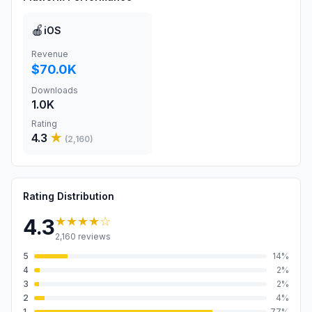
🍎
iOS
Revenue
$70.0K
Downloads
1.0K
Rating
4.3
★
(
2,160
)
Rating Distribution
★★★★
☆
4.3
2,160
reviews
5
14
%
4
2
%
3
2
%
2
4
%
1
77
%