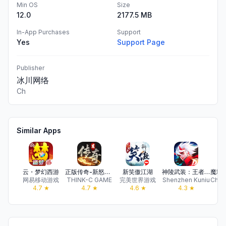
Min OS
Size
12.0
2177.5 MB
In-App Purchases
Support
Yes
Support Page
Publisher
冰川网络
Ch
Similar Apps
云・梦幻西游
正版传奇-新怒火月卡版无挖宝,躺平养老服神界传奇
新笑傲江湖
神陵武装：王者巅峰
网易移动游戏
THINK-C GAME
完美世界游戏
Shenzhen Kuniu
4.7
★
4.7
★
4.6
★
4.3
★