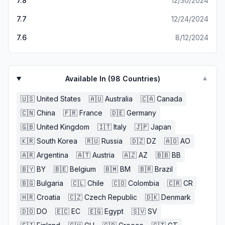
7.8
12/30/2024
7.7
12/24/2024
7.6
8/12/2024
Available In (
98
Countries)
▼
🇺🇸
United States
🇦🇺
Australia
🇨🇦
Canada
🇨🇳
China
🇫🇷
France
🇩🇪
Germany
🇬🇧
United Kingdom
🇮🇹
Italy
🇯🇵
Japan
🇰🇷
South Korea
🇷🇺
Russia
🇩🇿
DZ
🇦🇴
AO
🇦🇷
Argentina
🇦🇹
Austria
🇦🇿
AZ
🇧🇧
BB
🇧🇾
BY
🇧🇪
Belgium
🇧🇲
BM
🇧🇷
Brazil
🇧🇬
Bulgaria
🇨🇱
Chile
🇨🇴
Colombia
🇨🇷
CR
🇭🇷
Croatia
🇨🇿
Czech Republic
🇩🇰
Denmark
🇩🇴
DO
🇪🇨
EC
🇪🇬
Egypt
🇸🇻
SV