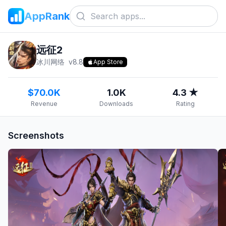
AppRank
远征2
冰川网络
v
8.8
App Store
$70.0K
1.0K
4.3 ★
Revenue
Downloads
Rating
Screenshots