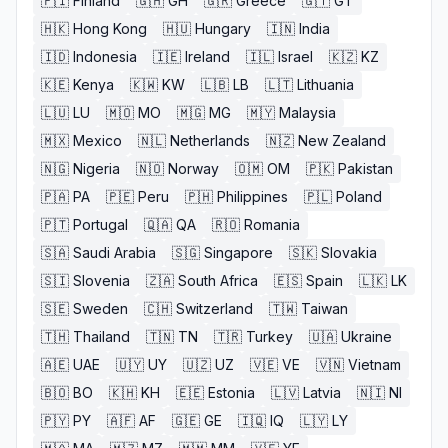
🇫🇮
Finland
🇬🇭
GH
🇬🇷
Greece
🇬🇹
GT
🇭🇰
Hong Kong
🇭🇺
Hungary
🇮🇳
India
🇮🇩
Indonesia
🇮🇪
Ireland
🇮🇱
Israel
🇰🇿
KZ
🇰🇪
Kenya
🇰🇼
KW
🇱🇧
LB
🇱🇹
Lithuania
🇱🇺
LU
🇲🇴
MO
🇲🇬
MG
🇲🇾
Malaysia
🇲🇽
Mexico
🇳🇱
Netherlands
🇳🇿
New Zealand
🇳🇬
Nigeria
🇳🇴
Norway
🇴🇲
OM
🇵🇰
Pakistan
🇵🇦
PA
🇵🇪
Peru
🇵🇭
Philippines
🇵🇱
Poland
🇵🇹
Portugal
🇶🇦
QA
🇷🇴
Romania
🇸🇦
Saudi Arabia
🇸🇬
Singapore
🇸🇰
Slovakia
🇸🇮
Slovenia
🇿🇦
South Africa
🇪🇸
Spain
🇱🇰
LK
🇸🇪
Sweden
🇨🇭
Switzerland
🇹🇼
Taiwan
🇹🇭
Thailand
🇹🇳
TN
🇹🇷
Turkey
🇺🇦
Ukraine
🇦🇪
UAE
🇺🇾
UY
🇺🇿
UZ
🇻🇪
VE
🇻🇳
Vietnam
🇧🇴
BO
🇰🇭
KH
🇪🇪
Estonia
🇱🇻
Latvia
🇳🇮
NI
🇵🇾
PY
🇦🇫
AF
🇬🇪
GE
🇮🇶
IQ
🇱🇾
LY