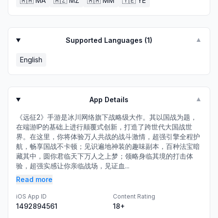
🇲🇦
MA
🇲🇿
MZ
🇲🇲
MM
🇾🇪
YE
Supported Languages (
1
)
▼
English
App Details
▼
《远征2》手游是冰川网络旗下战略级大作。其以国战为题，
在端游IP的基础上进行颠覆式创新，打造了跨世代大国战世
界。在这里，你将体验万人共战的战斗激情，超强引擎全程护
航，畅享国战不卡顿；见识遍地神装的趣味副本，百种法宝暗
藏其中，圆你君临天下万人之上梦；领略身临其境的打击体
验，超强实感让你亲临战场，见证血...
Read more
iOS App ID
Content Rating
1492894561
18+