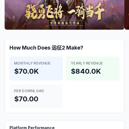
How Much Does
远征2
Make?
MONTHLY REVENUE
YEARLY REVENUE
$70.0K
$840.0K
PER DOWNLOAD
$70.00
Platform Performance