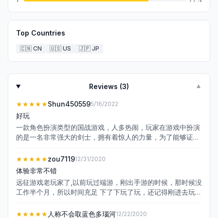
Top Countries
🇨🇳
CN
🇺🇸
US
🇯🇵
JP
Reviews (
3
)
▼
★★★★★
Shun450559
5/16/2022
好玩
一款角色扮演类型的国战游戏，人多热闹，玩家在游戏中扮演
的是一名非常强大的剑士，拥有着惊人的力量，为了能够证明
自己，玩家踏上了远征的旅途。游戏的路途中有非常多的敌人
想要攻击自己，而玩家需要做的就是及时进行反击，将这些敌
★★★★★
zou7119
12/31/2020
人全部都征服，让他们认识到自己和玩家之间的巨大差距。
体验非常不错
远征游戏老玩家了,以前玩过端游，刚出手游的时候，那时候没
工作半个月，所以时间充足 下了下玩了玩，还记得刚进去玩的
时候进了一个帮会人不多只有十几个，还有帮主是个挺好 的
人，不过不知道为什么才开服没两天他就退游，然后我因为来
★★★★★
人称不会取蓝色多瑙河
12/22/2020