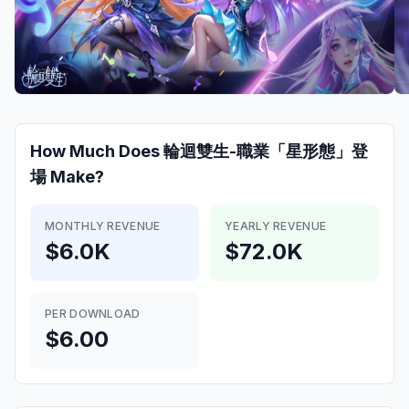
How Much Does
輪迴雙生-職業「星形態」登
場
Make?
MONTHLY REVENUE
YEARLY REVENUE
$6.0K
$72.0K
PER DOWNLOAD
$6.00