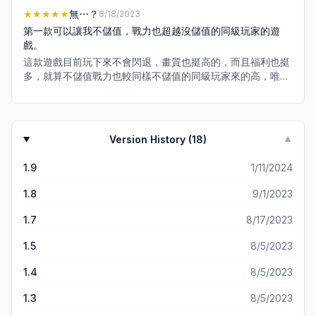
★★★★★
無⋯？
8/18/2023
第一款可以讓我不儲值，戰力也超越沒儲值的同級玩家的遊
戲。
這款遊戲目前玩下來不會閃退，畫質也挺高的，而且福利也挺
多，就算不儲值戰力也較同樣不儲值的同級玩家來的高，唯一
美中不足的是首領之家必需有儲值的玩家才能玩。
Version History (
18
)
▼
1.9
1/11/2024
1.8
9/1/2023
1.7
8/17/2023
1.5
8/5/2023
1.4
8/5/2023
1.3
8/5/2023