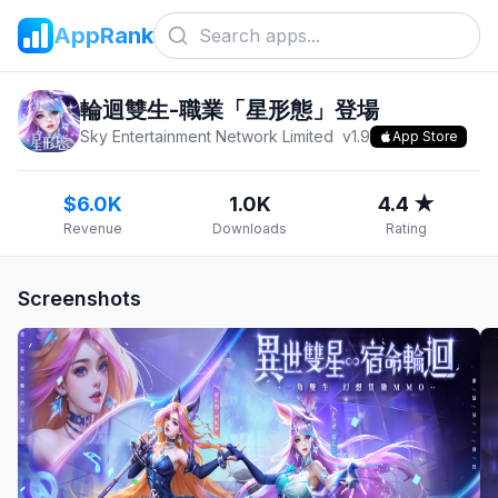
AppRank
輪迴雙生-職業「星形態」登場
Sky Entertainment Network Limited
v
1.9
App Store
$6.0K
1.0K
4.4 ★
Revenue
Downloads
Rating
Screenshots