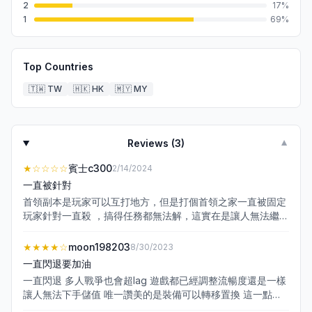
2
17
%
1
69
%
Top Countries
🇹🇼
TW
🇭🇰
HK
🇲🇾
MY
Reviews (
3
)
▼
★
☆☆☆☆
賓士c300
2/14/2024
一直被針對
首領副本是玩家可以互打地方，但是打個首領之家一直被固定
玩家針對一直殺 ，搞得任務都無法解，這實在是讓人無法繼續
玩下去，反正都給那些亂殺人的人玩就好啦，其他人都沒有玩
的餘地，能不能把首領之家改成打完一定次數就不能在裡面繼
★★★★
☆
moon198203
8/30/2023
續打，不然都固定那幾個人死纏爛打，其他人根本沒辦法打
一直閃退要加油
一直閃退 多人戰爭也會超lag 遊戲都已經調整流暢度還是一樣
讓人無法下手儲值 唯一讚美的是裝備可以轉移置換 這一點很
好