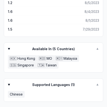
1.2
8/5/2023
1.6
8/4/2023
1.6
8/1/2023
1.5
7/29/2023
Available In (
5
Countries)
▼
🇭🇰
Hong Kong
🇲🇴
MO
🇲🇾
Malaysia
🇸🇬
Singapore
🇹🇼
Taiwan
Supported Languages (
1
)
▼
Chinese