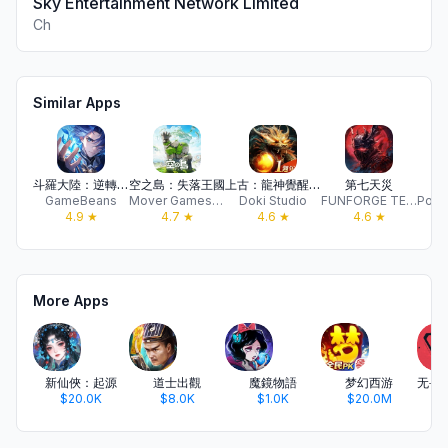
Sky Entertainment Network Limited
Ch
Similar Apps
斗羅大陸：逆轉時空
空之島：失落王國
上古：龍神覺醒 - 打王掉寶爽
第七天災
GameBeans
Mover Games Limited
Doki Studio
FUNFORGE TECHNOLOGY CO.,LTD
4.9
★
4.7
★
4.6
★
4.6
★
More Apps
新仙俠：起源
道士出觀
魔鏡物語
梦幻西游
$20.0K
$8.0K
$1.0K
$20.0M