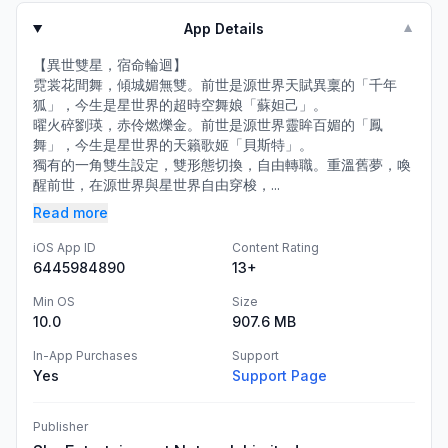
App Details
▼
【異世雙星，宿命輪迴】
霓裳花間舞，傾城媚無雙。前世是源世界天賦異稟的「千年
狐」，今生是星世界的超時空舞娘「蘇妲己」。
曜火碎劉瑛，赤伶燃爍金。前世是源世界靈眸百媚的「鳳
舞」，今生是星世界的天籟歌姬「貝斯特」。
獨有的一角雙生設定，雙形態切換，自由轉職。重溫舊夢，喚
醒前世，在源世界與星世界自由穿梭，...
Read more
iOS App ID
Content Rating
6445984890
13+
Min OS
Size
10.0
907.6 MB
In-App Purchases
Support
Yes
Support Page
Publisher