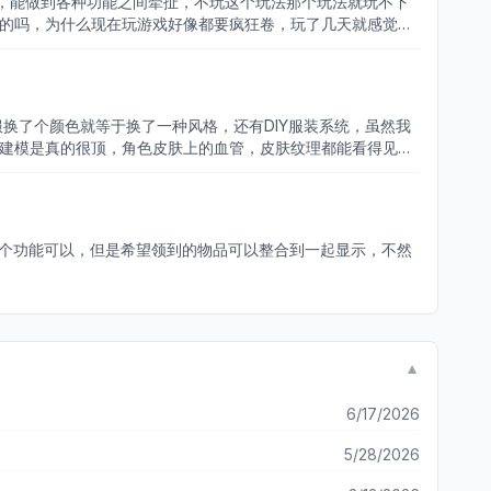
，能做到各种功能之间牵扯，不玩这个玩法那个玩法就玩不下
松的吗，为什么现在玩游戏好像都要疯狂卷，玩了几天就感觉没
，有种我在玩一个正在玩游戏的人一样，而且剧情章节之间也
换了个颜色就等于换了一种风格，还有DIY服装系统，虽然我
：建模是真的很顶，角色皮肤上的血管，皮肤纹理都能看得见，
后续的服装上新！
这个功能可以，但是希望领到的物品可以整合到一起显示，不然
▼
6/17/2026
5/28/2026