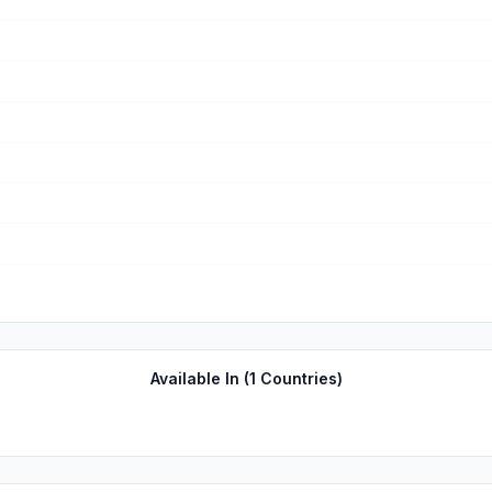
Available In (
1
Countries)