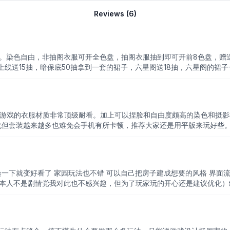
Reviews (
6
)
丽。染色自由，非抽阁衣服可开全色盘，抽阁衣服抽到即可开前8色盘，赠
线送15抽，暗保底50抽拿到一套的裙子，六星阁送18抽，六星阁的裙
些背景动作过于抽象，随便转一转和拼一些动作就能搬上来，最近好一点
化。比如九尾的外套。。。服装有些染色分区不好，直接一整个分区染上
饰和抽象的丑东西。
本游戏的衣服材质非常顶级耐看。加上可以捏脸和自由度颇高的染色和摄
化但套装越来越多也难免会手机有所卡顿，推荐大家还是用平版来玩好些。
可爱同样也是可以自己调的。我本人是因为对这套系统是装修废人现在已经
中有一点乱……可以的话还是希望能够优化一下，红点太多了。 重头戏 福利方面简单粗暴要不
准是大小月卡+每期池子礼包+钻石双倍约一个月氪条500）。游戏自身
阁更是重氪专属福利了。官方这边来说光从扣子这个爱称来说可见大家的
一下就变好看了 家园玩法也不错 可以自己把房子建成想要的风格 界面流
来玩当个赛博手办捏女儿很快乐，强娶伤心又伤钱🙏🏻氪佬就无视这条
我本人不是剧情党我对此也不感兴趣，但为了玩家玩的开心还是建议优化
下阁）然后那个换完装可以出个一键跳过剧情 不然每次都看真的很烦 然后
干不了只能在那里干等着 领悟菜谱也是 最后希望宠物功能快点上线不要
的不是吗 多点奇幻的服装肯定比单纯的换装好玩 望改进