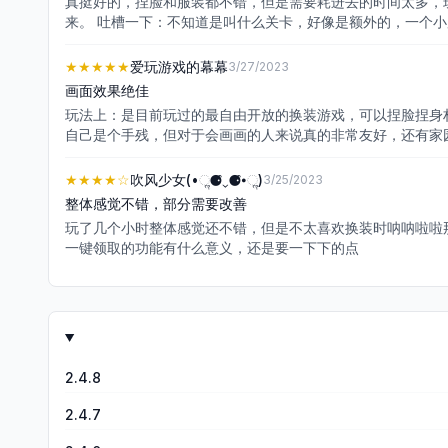
真挺好的，捏脸和服装都不错，但是需要耗进去的时间太多，
来。 吐槽一下：不知道是叫什么关卡，好像是额外的，一个
有动力了，于是就卸载了。体力也是，少得离谱，只能不断用
有点分裂… 但是捏脸和服装真的不错，为了这两个玩法甚至
★★★★★
爱玩游戏的幕幕
3/27/2023
画面效果绝佳
玩法上：是目前玩过的最自由开放的换装游戏，可以捏脸捏身
自己是个手残，但对于会画画的人来说真的非常友好，还有家
很多服装材质几乎做到了以假乱真，服装设计的风格也很喜欢
★★★★
☆
吹风少女(•ૢ⚈͒⌄⚈͒•ૢ)
3/25/2023
整体感觉不错，部分需要改善
玩了几个小时整体感觉还不错，但是不太喜欢换装时呐呐啦啦
一键领取的功能有什么意义，还是要一下下的点
2.4.8
2.4.7