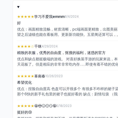
★★★★★
学习不爱我emmm
8/4/2024
好
优点：画面精致流畅，材质清晰，pc端画面更精致，出图美
望之后滤镜也能在看板用。更新新功能快。五星阁还算可以，上
致。常驻阁会更新，希望能保持。 缺点：染色色卡抠！！！！免活和主线衣服大部分是小裙子和日常风，偶尔有一两套古风，什么时候送送正经古风和其他风格。。。抽阁扩色难，要抽齐后抽重复
部件。背景打光和人物不是很融合，希望打光效果能升级，有
★★★★
☆
千咪
4/29/2024
能互动的吧。服装物理表现有些可以，有些不行，希望好好优
精致的衣服，优秀的自由度，抠搜的福利，迷惑的官方
作掉率提高点。。。。有些抽阁散件偷懒，搞很多看不见的头
优点和缺点都挺极端的游戏。 对喜好换装手游的玩家来说，
天花板了。但是相应的非常非常吃内存……即使有着不错的优
的场景加上可以互相串门可以白嫖哈哈哈。宠物毛茸茸的也很
明，装修家园是好想法但是洗澡和吃饭真的没有必要真的。 UI和日常任务。繁琐
★★★★★
辜南春
10/26/2023
果你像我一样不上不下是个小中氪金会非常难受（这里的中氪标
希望优化
星一次想要捞齐一期约为2w钻石。而后八个色盘染色和分解
优点：捏脸自由度高 色盘可以开很多个 有很多不咋样的裙子染
是建议你可以收一个号或者共号，要不就不要上头抽卡放平心态
那个6快的新手礼包里的裙子也挺好看的 缺点：剧情垃圾 （
个月就可以抽限时阁里的裙子，不然没有20000钻根本不敢
微高的饭都要一分钟了 做一次都得一分钟而且做饭的时候啥也
★★★★★
🤩😍😣🙂😏🤪
5/18/2023
蛇啊之类的 因为我都玩换装游戏了我肯定要。 穿平常穿不了
挺好的😢