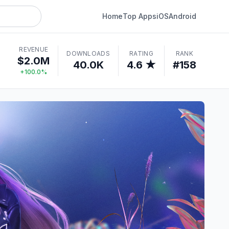
Home
Top Apps
iOS
Android
REVENUE
DOWNLOADS
RATING
RANK
$2.0M
40.0K
4.6 ★
#158
+100.0%