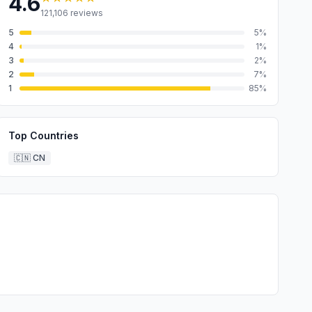
4.6
121,106
reviews
5
5
%
4
1
%
3
2
%
2
7
%
1
85
%
Top Countries
🇨🇳
CN