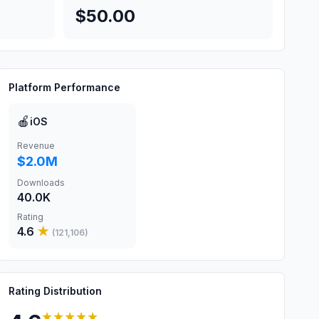
$50.00
Platform Performance
🍎
iOS
Revenue
$2.0M
Downloads
40.0K
Rating
4.6
★
(
121,106
)
Rating Distribution
★★★★★