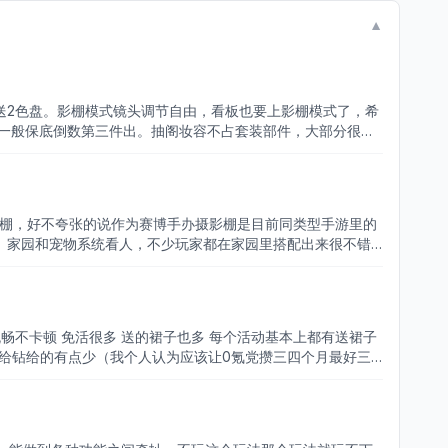
▼
送2色盘。影棚模式镜头调节自由，看板也要上影棚模式了，希
子一般保底倒数第三件出。抽阁妆容不占套装部件，大部分很精
又没那么抽象了。。。希望背景动作有时换成看板互动。多出
去，该多分区的不分。。。。比如龙母裙的上身。。。主线制
影棚，好不夸张的说作为赛博手办摄影棚是目前同类型手游里的
 家园和宠物系统看人，不少玩家都在家园里搭配出来很不错
搁置了。说到底这游戏为什么需要学习sim4的有点意义不
就不氪要不就重氪。如
的免活很多但多为日常时尚，卡池20天一次更新双五一次，六
又爱又恨了。如果和我一样对手游预算并不充裕的玩家来说我还
畅不卡顿 免活很多 送的裙子也多 每个活动基本上都有送裙子
了哈哈哈。 以上是本人的一些看法希望对您有用
）给钻给的有点少（我个人认为应该让0氪党攒三四个月最好三
家园里做饭和吃饭还有领悟菜谱时间也太长了点 做点饱食度稍
给扣子画大饼了 然后你可以搞点奇幻的服装 比如什么蜘蛛啊。