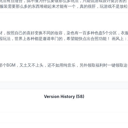
玩法有点缝合，搞不懂为什么要做那么多玩法，只能说游戏设计挺厉害的
小服装需要那么多的东西堆砌起来才能有一个，真的很肝，玩游戏不是放
钻石往上堆才勉强完成进度。剧情也有点奇怪，女主与剧情好像完全无关
会去不断地刷剧情堆钻石，如果官方可以把无用玩法删掉就好了，期待进步
材，按照自己的喜好变换不同的妆容，染色有一百多种色盘5个分区，衣服
园玩法，世界上各种都是邀请串门的，希望能快点出合照功能！ 画风上
，兼顾了日常风和大裙子，看已经开服上线的地区玩家发的图，非常期待
那个BGM，又土又不上头，还不如用纯音乐，另外领取福利时一键领取
Version History (
58
)