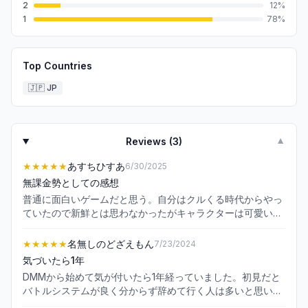
2
12
%
1
78
%
Top Countries
🇯🇵
JP
Reviews (
3
)
▼
★★★★★
あすちひすあ
6/30/2025
無課金勢としての感想
普通に面白いゲームだと思う。自分はクルくる時代からやっ
ていたので新鮮とは思わなかったがキャラクターは可愛いし
いい感じにソシャゲに落とし込んでいて上手くゲームを作っ
たなぁと感心した。 始めたのがハーフアニバーサリー時代で
★★★★★
名無しのどざえもん
7/23/2024
いまだにほぼ無課金(1度だけ10円で1000個石がもらえるキャ
気づいたら1年
ンペーンがあったのでそこのみ課金)でプレイしているが、
DMMから始めて気が付いたら1年経っていました。初見だと
普通に良心的なゲームだと思う。 なんかここのレビュー見て
バトルシステムが良く分からず辞めて行く人は多いと思いま
ると、やれピックアップが出ないだとかしょうもない意見を
すが、やればやる程ハマってしまいました。 この手のゲーム