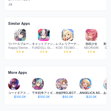
Ja
Similar Apps
リバースブルー×リバースエンド
キャットファンタジー：猫娘冒険RPG
レスレリアーナのアトリエ
熱戦少女
Happy Elements K.K
FUNDOLL GLOBAL LIMITED
KOEI TECMO GAMES CO., LTD.
NEORIGIN
CAV
4.6
★
4.5
★
4.5
★
4.5
★
More Apps
コードギアス 反逆のルルーシュ ロストストーリーズ
千年戦争アイギスA
神姫PROJECT A-美少女キャラ×バトルRPG
ANGELICA ASTER
$100.0K
$100.0K
$90.0K
$20.0K