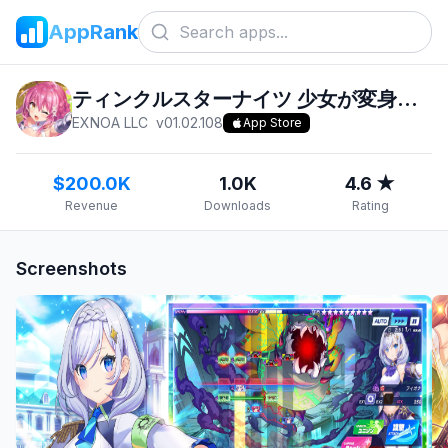
AppRank
ティンクルスターナイツ 少女が変身する美少女バトルRPG
EXNOA LLC
v
01.02.108
App Store
$200.0K
1.0K
4.6 ★
Revenue
Downloads
Rating
Screenshots