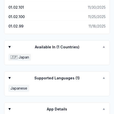
文句言うのだろうが、私は以上のことからガチャ的にはかな
01.02.101
11/30/2025
り良心的なゲームだと思っている。 個人的にはストーリーが
そんなに好きでは無いのでそこが1番残念かな。なんかぐだ
01.02.100
11/25/2025
ぐだしてるしあんまりキャラクターの魅力を活かせていない
きがする。まああくまで主観だが() キャラの見た目とゲーム
01.02.99
11/18/2025
の面白さが中々なのでゲームとしてはこれからも続けていく
と思う。
Available In (
1
Countries)
▼
🇯🇵
Japan
Supported Languages (
1
)
▼
Japanese
App Details
▼