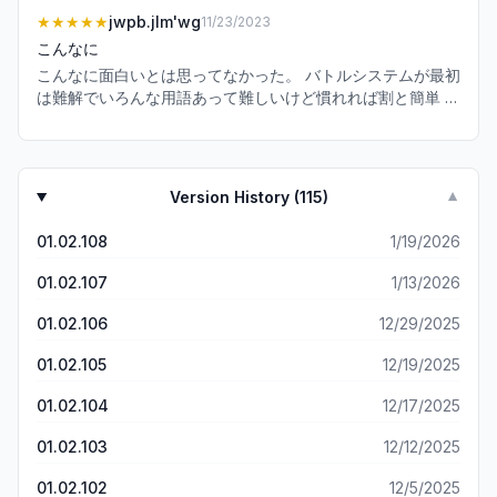
言ってる人がいるが2体ピックアップは両方0.75%、1体ピッ
にしては、配布石も多く無課金ユーザーにも優しい仕様だと
★★★★★
jwpb.jlm'wg
11/23/2023
クアップは1%と明言されてるので当然すり抜けは普通に起
思いますね。 ガチャ10連で3000個、天井は200連必要なの
こりうる。 ちなみに天井まですり抜け確率は1/8くらい。文
こんなに
でアレもコレもという訳には行きませんが。 ただピース交換
句あるなら天井まで集めてくださいというそれだけの話。正
こんなに面白いとは思ってなかった。 バトルシステムが最初
というものがあり、未入手の限定キャラだろうとガチャとし
直無課金でもそれなりに真面目にプレイしていれば1.5ヶ月程
は難解でいろんな用語あって難しいけど慣れれば割と簡単 い
て引ける様になると、そのピースを交換して入手する事は可
度で一天井は貯まるのでそれでどうこういうのは、ちょっと
いところ ・キャラ可愛い ・ルリエル可愛い ・めっちゃしゃ
能です。 但し、無課金ではそのピース本体を手に入れる手
馬鹿馬鹿しいと思う。ちなみに私は現在ログイン日数が500
べる ・ユニゾンが楽しすぎる ・めっちゃ大暴れしてる！っ
段が限られてしま上、限界突破するにも必要なので無駄使い
日前後だが、天井まで貯めた回数は全部で15回でそのうち2
てほど画面が賑やか ・UIがわかりやすい ・勝った時に「フ
は出来ません。 ガチャの場合最高レアの星3を引いても、星
回が天井まですり抜けとなっている。 まあ普通に確率通りで
ィニッシュ〜」を全員で言うので仲間全員での勝利！感があ
5まで限界突破するには同種のキャラを残り約7体引かなけれ
Version History (
115
)
▼
すねと。確率操作云々言ってる人はちゃんとデータを提示し
る ・イベントキャラの交換難度が低い わるいところ ・カッ
ばならず難易度が非常に高い為ピースが必須になります。 限
てから言わないとただの誹謗中傷となんら変わらないのが分
トインのイラストが気まずい 爽快感あるゲームやりたい方は
界突破以上もあるのですが、そこは実際にプレイした方が良
01.02.108
1/19/2026
からないのだろうか？ 余談だがガチャ限星3キャラのうち
絶対やったほうがいいです。とにかくユニゾンが楽しすぎ
いと思います 月5000円程度の課金を許すなら、この難易度
3/4は入手しており、限凸(星5)が3体、星4がちらほらという
る。
も大分下がります。 限定ショップなどかなりお得なパックも
01.02.107
1/13/2026
のが現状。このゲームでは星3であれば十分戦えるというこ
数多くあるのでそこは◎ですね。 限界突破より、編成が問題
とを加味すれば結構良心的と言えるのでは無いだろうか？こ
01.02.106
12/29/2025
なので一体のキャラを集中して育てるよりも多くのキャラが
れだけ集まっていれば恒常に出ているクエストは基本的に全
いた方が編成の幅が広がります。 高難易度クエストはありま
てクリア可能だし、裏フィーニス等の高難易度クエストでも
01.02.105
12/19/2025
すがPvPは無いので、限界突破せずとも良い気がします。
ゴッドトロフィー狙えるくらいまでは十分戦える。最新のラ
ンキングクエストや裏フィーニス(激ムズ増築分)でフレーム
01.02.104
12/17/2025
狙いするのだけはかなり厳しいが、まああれは課金して前キ
ャラクター揃えたとしてもかなり真面目に対策を練らないと
01.02.103
12/12/2025
勝てないクエストなので、まあエンジョイ無課金勢でごちゃ
01.02.102
12/5/2025
ごちゃ言うのも違うと思ってる。 まあこれでも文句言う奴は