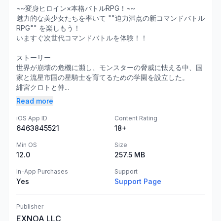
~~変身ヒロイン×本格バトルRPG！~~
魅力的な美少女たちを率いて ""迫力満点の新コマンドバトル
RPG"" を楽しもう！
いますぐ次世代コマンドバトルを体験！！
ストーリー
世界が崩壊の危機に瀕し、モンスターの脅威に怯える中、国
家と流星市国の星騎士を育てるための学園を設立した。
緋宮クロトと仲...
Read more
iOS App ID
Content Rating
6463845521
18+
Min OS
Size
12.0
257.5 MB
In-App Purchases
Support
Yes
Support Page
Publisher
EXNOA LLC