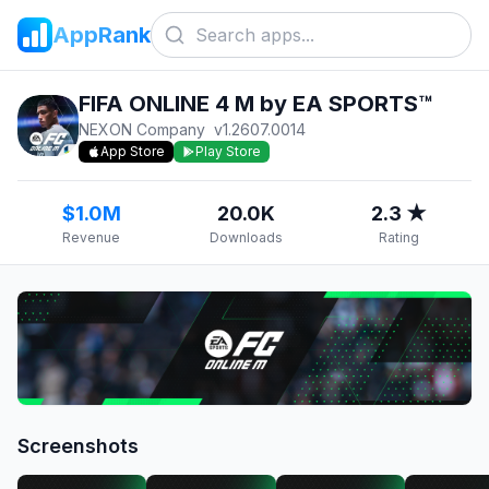
AppRank
FIFA ONLINE 4 M by EA SPORTS™
NEXON Company
v
1.2607.0014
App Store
Play Store
$1.0M
20.0K
2.3 ★
Revenue
Downloads
Rating
Screenshots