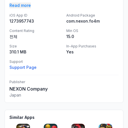
Read more
iOS App ID
Android Package
1273957743
com.nexon.fo4m
Content Rating
Min OS
전체
15.0
Size
In-App Purchases
310.1 MB
Yes
Support
Support Page
Publisher
NEXON Company
Japan
Similar Apps