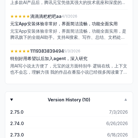
上多款AI产品后，腾讯元宝凭借其强大的技术底座和深度的生
态整合，成为了我日常使用频率最高的全能AI助手。它不仅功
能全面，更在细节体验上做到了无可替代。 ** 双模型驱动，
★★★★★
滴滴滴粑粑吧aa
4/1/2026
快慢兼备** 元宝最大的亮点在于搭载了腾讯混元与
元宝App安装体验非常好，界面简洁流畅，功能全面实用
DeepSeek两大顶尖模型，并能自由切换。无论是需要深度思
元宝App安装体验非常好，界面简洁流畅，功能全面实用，是
考、逻辑严密的报告撰写，还是追求极速响应的日常问答与代
腾讯旗下的全能AI助手。支持AI搜索、写作、总结、文档处
码编写，它都能精准适配，告别了单一模型的性能局限，响应
理、语音输入、拍题答疑、智能识图等多种能力，联网搜索覆
速度与回答质量都极具优势。 ** 深度打通微信生态，独家信
盖公众号、视频号等优质信源，信息准确全面。AI录音笔转写
★★★★★
1119383839494
5/3/2026
源加持** 作为腾讯嫡系，元宝拥有其他AI无法比拟的生态壁
不限时，文档精读高效，学习办公都很省心。语音识别准确，
垒。它能直接搜索并读取微信公众号、视频号的独家优质内
特别好用希望以后加入agent，深入研究
反应迅速，回答专业克制，不输出多余价值观。整体运行稳
容，信息获取更全、更准。日常查资料、读文章无需跳转
用AI写小说太方便了，元宝的这方面特别牛 逻辑在线，上下文
定，无广告干扰，使用体验舒适。作为日常效率工具，功能丰
App，甚至能将生成的内容一键导出至腾讯文档，真正实现了
也不会忘，理解力强 我的作品在番茄小说已经很多阅读量了
富、操作简单，值得推荐给需要AI辅助的用户。
工作流的高效闭环。 ** 超强文档处理与免费良心体验** 元宝
希望加入深入研究功能，agent 一键生成 ppt word pdf 之类
堪称文档处理王者，支持PDF、Word等36种格式文件的批量
的 这样做市场调研报告再传到元宝派里简直不要太方便 我们
解析，哪怕是几十万字的长文或复杂的财务报表，也能快速提
公司一直在用元宝派 但是深入研究做市场调研报告什么的，都
取核心信息。更难得的是，目前所有强大功能完全免费且无次
是用千问 所以我希望元宝也更新这个功能 这样更方便了
Version History (
10
)
▼
数限制，界面简洁无广告干扰，实用又亲民。 总结 腾讯元宝
以双模型技术、微信生态深度融合以及强大的多模态处理能
2.75.0
7/3/2026
力，成为了2026年最务实、最好用的AI工具。如果你追求极致
的效率与全面的信息获取，元宝绝对是目前不容错过的首选。
2.74.0
6/26/2026
2.73.0
6/18/2026