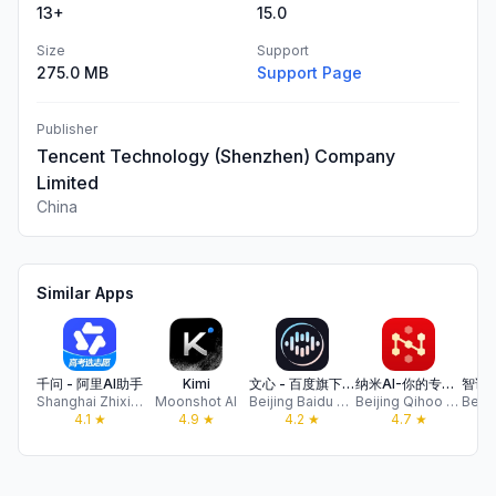
13+
15.0
Size
Support
275.0 MB
Support Page
Publisher
Tencent Technology (Shenzhen) Company
Limited
China
Similar Apps
千问 - 阿里AI助手
Kimi
文心 - 百度旗下全能AI助手
纳米AI-你的专属超级智能体
Shanghai Zhixin Puhui Technology Co., Ltd.
Moonshot AI
Beijing Baidu Netcom Science & Technology Co.,Ltd
Beijing Qihoo Technology Co Ltd
4.1
★
4.9
★
4.2
★
4.7
★