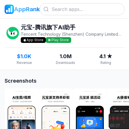
AppRank
元宝-腾讯旗下AI助手
Tencent Technology (Shenzhen) Company Limited
v
2.7
App Store
Play Store
$1.0K
1.0M
4.1 ★
Revenue
Downloads
Rating
Screenshots