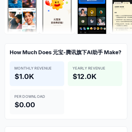
How Much Does
元宝-腾讯旗下AI助手
Make?
MONTHLY REVENUE
YEARLY REVENUE
$1.0K
$12.0K
PER DOWNLOAD
$0.00