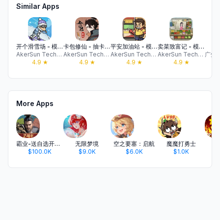
Similar Apps
开个滑雪场 - 模拟经营 创业开店
卡包修仙 - 抽卡模拟器，仙道卡牌对战
平安加油站 - 模拟经营 商业建造
卖菜致富记 - 模拟经营家族菜市场
我
AkerSun Technology Co.,Ltd.
AkerSun Technology Co.,Ltd.
AkerSun Technology Co.,Ltd.
AkerSun Technology Co.,Ltd.
4.9
★
4.9
★
4.9
★
4.9
★
More Apps
霸业-送自选开荒武将
无限梦境
空之要塞：启航
魔魔打勇士
$100.0K
$9.0K
$6.0K
$1.0K