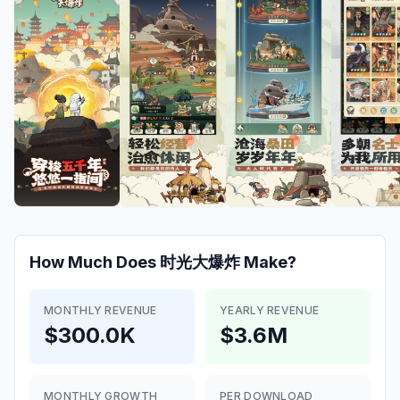
How Much Does
时光大爆炸
Make?
MONTHLY REVENUE
YEARLY REVENUE
$300.0K
$3.6M
MONTHLY GROWTH
PER DOWNLOAD