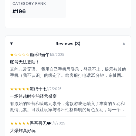
CATEGORY RANK
#196
Reviews (
3
)
▼
★
☆☆☆☆
锄禾R当午
1/5/2025
账号无法登陆！
真的非常无语。 我用自己手机号登录，登录不上，提示被其他
手机（我不认识）的绑定了。给客服打电话25分钟，东扯西
扯，一直无法解决我问题，耽误了我半个小时！ 我正常表达诉
求，客服告诉我，用其他手机登录！ 我哪来的其他手机？服
★★★★★
海绵十七
1/2/2025
了！ 这种账号bug还用我来发现？
一场跨越时空的经营盛宴
有原始的经营和策略元素外，这款游戏还融入了丰富的互动和
剧情元素。可以让玩家与各种性格鲜明的角色互动，每一个选
择和行动都可能改变这些角色的命运，进而影响整个故事的发
展脉络。这种设定大大增强了游戏的可玩性和代入感，让玩家
★★★★★
吾吾吾无❤️
1/1/2025
仿佛置身于一个真实的历史世界中。 爆赞
大爆炸真好玩