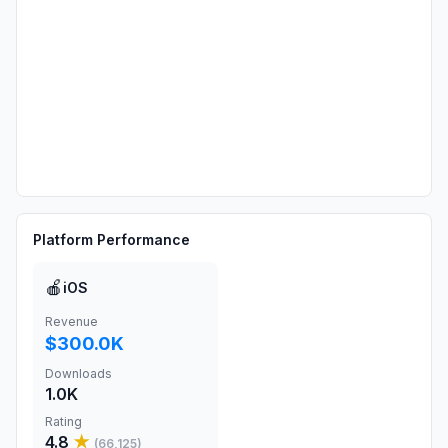
Platform Performance
🍎
iOS
Revenue
$300.0K
Downloads
1.0K
Rating
4.8
★
(
66,125
)