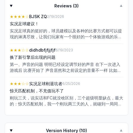
Reviews (
3
)
▼
★★★★
☆
BJSK ZQ
2/19/2026
实况足球建议！
实况足球真的挺好的，球员建模以及各种的比赛方式都可以提
现的淋漓尽致，让我们玩家有一个很好的一个体验游戏的乐
趣。无论从世界杯、锦标赛、活动、我的联赛等来看，实况足
球真的是一个较全面的足球体育竞技类游戏。但我有一点建
★★★
☆☆
didhdbfjfjjfjf
6/19/2023
议，在实况足球国服端游中，有一个名为“一球成名”的模式，
换了新引擎后出现的问题
这个模式也是在端游大受欢迎，也是一个不错的模式，但我本
第一、声音的问题 明明已经设定调节好的声音 在下一次进入
人有一个建议，就是为何不把一球成名模式也编辑进实况足球
游戏后 比赛开始了 声音居然和之前设定的音量不一样 比如观
手游里呢？如果把“一球成名”搬进手游，我觉得这是一个实况
众声音已经拉的很低了 结果进入比赛 声音却很大 必须在对局
足球历史性的突破吧，因为我们有的手游玩家不能够体验到一
中重新调声音才行 这里面还包括已经下载并设定好的普通话解
★★★
☆☆
实况足球刚退坑者
6/25/2026
球成名的模式，所以希望官方能够重视一下这个问题，祝实况
说也是 明明已经设定普通话 但是进入对局就是没有 必须在对
足球做的越来越好。希望官方可以抽出时间回复我的建议！
惊天匹配机制，不充值玩不了
局中重新调一下解说的声音才能听到 不然就全是英文 很麻烦
刚玩三天，说实话和FC就没啥区别，三个超级明显缺点，最大
啊 这是bug吧？ 第二、球员切换系统没有换新引擎之前好用
的：惊天匹配机制，我一个刚玩两三天的人，就碰到一局同技
切换很呆板 就是切不到该切的队员 明明提示给了那个人 但是
术的，其余十几把全是高压局，我队伍实力2000，对面都是
切换却给了其他人 还有被抢断后 被抢断的球员没办法控制立
三千起步的，官方啊，我可刚玩三天不到，我最好的就一个88
刻上去夺回球权 居然愣在原地不动 控制方向也没反应 咋的 被
的球员，对面都是105的，你让我咋打啊，这还不如玩FC。第
抢断 心里有创伤要原地自我安慰一会啊 真服了 还有那个铲球
二个缺点：不充钱玩不了。我刚入坑三天不到对面全是105的
按钮 全场百分之九十就是个摆设 手狂按铲球 手机都快按碎了
Version History (
10
)
▼