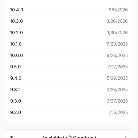
大佬，这肯定不是贵，因为大家都这样，但是这就说明了不充
被选中球员就是不执行铲断指令 就站在那跟着方向键给的方向
钱玩不了，不充钱只配被强的人吊打，我真的不知道这是什么
跑 咋了 你还觉得不是铲断时机 不允许我铲断啊 能不能好好看
10.4.0
6/9/2026
逆天匹配机制和顶级碎钞机游戏 第三个缺点：一点兴趣没有。
一看新的引擎 一堆bug 还有 之前的联赛机制也没了 这让人怎
天天打天梯塞，然后还天天被吊打，你让我怎么玩，好不容易
么踢 非得踢在线吗 希望官方看到能重视一下 换新引擎 我们也
10.3.0
3/26/2026
充了个几十，结果还不如不充值，也就是能多碰会球，一把好
接受 但是不能一堆bug吧 太影响游戏体验了吧 上上心吧 麻烦
的话3:1（我1）。不好的话5:0（我0）也劝新手们赶紧退坑
10.2.0
1/30/2026
您
吧，咱们就是陪大佬取乐的，本来想再说俩优点，现在不骂匹
配机制都算好的了。简单说下那俩优点。1、裁判较为好。FC
10.1.0
11/20/2025
的裁判现在啥都视而不见，实况裁判就很良心。2、bug修的
10.0.0
9/28/2025
较为及时，这点确实不得不承认比别的游戏好。然后其他的在
我这里就没什么实况的优点了，我还是觉得回FC好，起码不会
9.5.0
7/17/2025
被吊打
9.4.0
5/29/2025
9.3.1
3/28/2025
9.3.0
3/27/2025
9.2.0
1/16/2025
Available In (
1
Countries)
▼