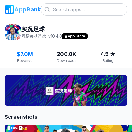
AppRank
实况足球
网易移动游戏
v
10.4.0
App Store
$7.0M
200.0K
4.5 ★
Revenue
Downloads
Rating
Screenshots