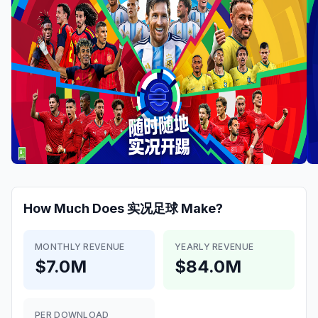
How Much Does
实况足球
Make?
MONTHLY REVENUE
YEARLY REVENUE
$7.0M
$84.0M
PER DOWNLOAD