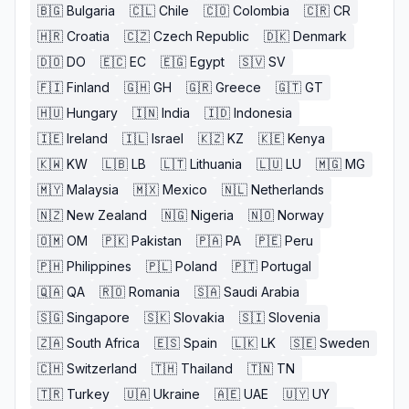
🇧🇬
Bulgaria
🇨🇱
Chile
🇨🇴
Colombia
🇨🇷
CR
🇭🇷
Croatia
🇨🇿
Czech Republic
🇩🇰
Denmark
🇩🇴
DO
🇪🇨
EC
🇪🇬
Egypt
🇸🇻
SV
🇫🇮
Finland
🇬🇭
GH
🇬🇷
Greece
🇬🇹
GT
🇭🇺
Hungary
🇮🇳
India
🇮🇩
Indonesia
🇮🇪
Ireland
🇮🇱
Israel
🇰🇿
KZ
🇰🇪
Kenya
🇰🇼
KW
🇱🇧
LB
🇱🇹
Lithuania
🇱🇺
LU
🇲🇬
MG
🇲🇾
Malaysia
🇲🇽
Mexico
🇳🇱
Netherlands
🇳🇿
New Zealand
🇳🇬
Nigeria
🇳🇴
Norway
🇴🇲
OM
🇵🇰
Pakistan
🇵🇦
PA
🇵🇪
Peru
🇵🇭
Philippines
🇵🇱
Poland
🇵🇹
Portugal
🇶🇦
QA
🇷🇴
Romania
🇸🇦
Saudi Arabia
🇸🇬
Singapore
🇸🇰
Slovakia
🇸🇮
Slovenia
🇿🇦
South Africa
🇪🇸
Spain
🇱🇰
LK
🇸🇪
Sweden
🇨🇭
Switzerland
🇹🇭
Thailand
🇹🇳
TN
🇹🇷
Turkey
🇺🇦
Ukraine
🇦🇪
UAE
🇺🇾
UY