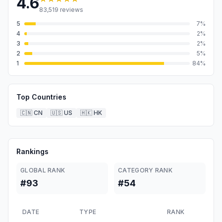
4.6
83,519
reviews
5
7
%
4
2
%
3
2
%
2
5
%
1
84
%
Top Countries
🇨🇳
CN
🇺🇸
US
🇭🇰
HK
Rankings
GLOBAL RANK
CATEGORY RANK
#93
#54
DATE
TYPE
RANK