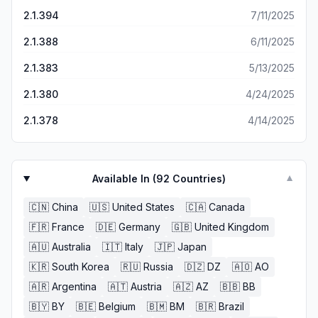
2.1.394
7/11/2025
2.1.388
6/11/2025
2.1.383
5/13/2025
2.1.380
4/24/2025
2.1.378
4/14/2025
Available In (
92
Countries)
▼
🇨🇳
China
🇺🇸
United States
🇨🇦
Canada
🇫🇷
France
🇩🇪
Germany
🇬🇧
United Kingdom
🇦🇺
Australia
🇮🇹
Italy
🇯🇵
Japan
🇰🇷
South Korea
🇷🇺
Russia
🇩🇿
DZ
🇦🇴
AO
🇦🇷
Argentina
🇦🇹
Austria
🇦🇿
AZ
🇧🇧
BB
🇧🇾
BY
🇧🇪
Belgium
🇧🇲
BM
🇧🇷
Brazil