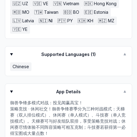
🇺🇿
UZ
🇻🇪
VE
🇻🇳
Vietnam
🇭🇰
Hong Kong
🇲🇴
MO
🇹🇼
Taiwan
🇧🇴
BO
🇪🇪
Estonia
🇱🇻
Latvia
🇳🇮
NI
🇵🇾
PY
🇰🇭
KH
🇲🇿
MZ
🇾🇪
YE
Supported Languages (
1
)
▼
Chinese
App Details
▼
御兽争锋多模式对战：投见闻赢高宝！
策略竞技 · 休闲社交！御兽争锋赛季分为三种对战模式：天梯
赛（双人排位模式）、休闲赛（单人模式）、斗技赛（单人竞
技模式）。天梯赛可与好友组队双排，享受策略竞技对战；休
闲赛尽情体验不同阵容策略可相互克制；斗技赛若获得第一必
得宝图或大量点数！