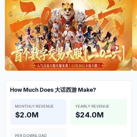
How Much Does
大话西游
Make?
MONTHLY REVENUE
YEARLY REVENUE
$2.0M
$24.0M
PER DOWNLOAD