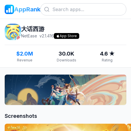
AppRank
大话西游
NetEase
v
2.1.416
App Store
$2.0M
30.0K
4.6 ★
Revenue
Downloads
Rating
Screenshots