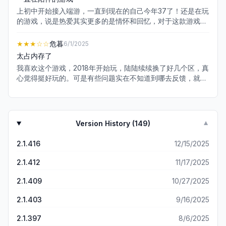
上初中开始接入端游，一直到现在的自己今年37了！还是在玩
的游戏，说是热爱其实更多的是情怀和回忆，对于这款游戏爱
过恨过，难过过开心过，它几乎拥有了我所以的回忆，和女朋
友在一起的时候，也没有和大话在一起久，现在时间久了！自
★★★
☆☆
危暮
6/1/2025
己生活压力也大了，充钱几乎是没充过了！未来还是会一直玩
太占内存了
的，充钱不会很多，但是会一直陪伴大话，也希望你们越做越
我喜欢这个游戏，2018年开始玩，陆陆续续换了好几个区，真
好，未来可期，。最后在说一句！游戏里多几率，老玩家更需
心觉得挺好玩的。可是有些问题实在不知道到哪去反馈，就写
要几率安慰
在这里了。作为一款手机游戏，这游戏太占内存了，现在占据
我手机12个G的内村，看似安装包不太大，进去后要想体验更
好一些，还得继续下载好多好多东西，有些手机内存小的直接
就占一半啊。官方你们就不能检查一下吗，不要一味的堆雪人
Version History (
149
)
▼
越堆越多啊！把几年前没用的东西清理一下好不好呢？
2.1.416
12/15/2025
2.1.412
11/17/2025
2.1.409
10/27/2025
2.1.403
9/16/2025
2.1.397
8/6/2025