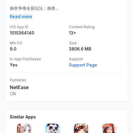
御兽争锋全新玩法：御兽...
Read more
iOS App ID
Content Rating
1015364140
13+
Min OS
Size
9.0
3806.6 MB
In-App Purchases
Support
Yes
Support Page
Publisher
NetEase
CN
Similar Apps