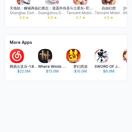
天地劫：幽城再临
幻唐志：逍遥外传
圣斗士星矢-官方正版(腾讯)
自由幻想
Shanghai Zishun Information Technology Co., Ltd.
Guangzhou Duoyi Network Co., Ltd.
Tencent Mobile Games
Tencent Mobile Games
4.8
★
4.8
★
4.7
★
4.5
★
More Apps
网易云音乐-1.8亿内容畅听
Where Winds Meet
梦幻西游
SWORD OF JUSTICE
Eg
$22.0M
$13.0M
$10.0M
$6.0M