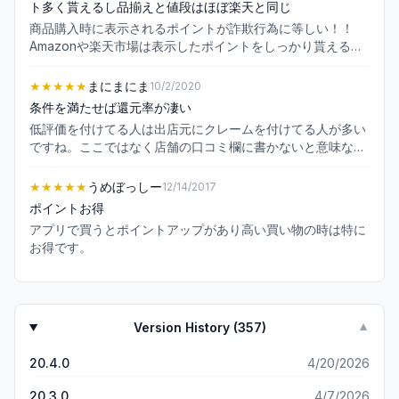
ト多く貰えるし品揃えと値段はほぼ楽天と同じ
商品購入時に表示されるポイントが詐欺行為に等しい！！
Amazonや楽天市場は表示したポイントをしっかり貰える
が、YahooショップはPayPayやYahooカードで支払わない
とポイントが貰えない！ なのに商品の表示にはポイントが誰
★★★★★
まにまにま
10/2/2020
でもどの支払方法でも貰えるようにワザと大きく表示して騙
条件を満たせば還元率が凄い
される！ 自分はこれで数十万ほど買い物しましたが、表示に
低評価を付けてる人は出店元にクレームを付けてる人が多い
は2万円ほどポイントが貰えるはずなのに結局1ポイントも貰
ですね。ここではなく店舗の口コミ欄に書かないと意味ない
えず後ほどPayPayやYahooカード等の限定支払いでないと
ですよ。 アプリ自体は良くできていると思います。 購入時
貰えないと問い合わせで分かった！ これは殆どの人が騙され
にキャンペーンのポイント反映されているのは比較しやすく
★★★★★
うめぼっしー
12/14/2017
ると思う！特にお年寄りの方は100%騙される！ 後ほど運営
嬉しいです。楽天はエントリーしても購入画面でポイントが
にこの表示を改善して下さいと何度も問い合わせたが、結局
ポイントお得
どの位付くのかがわからない物が多いので。 また、送料とポ
1つも改善する気配はない！ Yahooショップはネットではか
アプリで買うとポイントアップがあり高い買い物の時は特に
イント込みで最安比較出来るのもとても便利ですね。 還元条
なりの規模なので、この詐欺方法で数千億円は儲かったと思
お得です。
件も比較的容易な所も嬉しいポイント。PayPay支払い、
う！ ポイント表示には誰でも貰えるように表記しておいて、
Y!mobileかソフトバンク使用していれば大体10％以上還元さ
端っこにほんの小さく指定の支払い方法で付与されますとち
れますのでかなりお得感があります。 更にキャンペーンやお
っちゃく書いているが誰も気づかないレベル！ さらに詳しい
得な日を狙っていけば20％も比較的狙いやすい。 普段お店
ポイント付与の内容は別のページに記載されている！詐欺行
では値引きが行われない商品も高還元されるので嬉しい。 楽
Version History (
357
)
▼
為だ！ Yahooショップに売っている商品はほぼ楽天市場に出
天は電気やら保健やら条件が難しいので殆どYahoo!ショッピ
ている物と一緒ですし、価格も同じなので楽天市場で皆さん
ングでの買い物になりました。
20.4.0
4/20/2026
は買い物をして下さい！ しかも楽天市場の方がポイント多く
貰えるので買い物をするなら楽天市場がいいです！ 自分は
20.3.0
4/7/2026