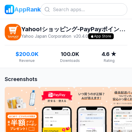
AppRank
Yahoo!ショッピング-PayPayポイントが貯まる通販
Yahoo Japan Corporation
v
20.4.0
App Store
$200.0K
100.0K
4.6 ★
Revenue
Downloads
Rating
Screenshots