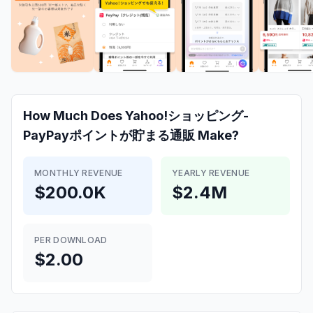
How Much Does
Yahoo!ショッピング-
PayPayポイントが貯まる通販
Make?
MONTHLY REVENUE
YEARLY REVENUE
$200.0K
$2.4M
PER DOWNLOAD
$2.00