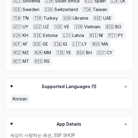
🇸🇮
Slovenia
🇿🇦
South Africa
🇪🇸
Spain
🇱🇰
LK
🇸🇪
Sweden
🇨🇭
Switzerland
🇹🇼
Taiwan
🇹🇳
TN
🇹🇷
Turkey
🇺🇦
Ukraine
🇦🇪
UAE
🇺🇾
UY
🇺🇿
UZ
🇻🇪
VE
🇻🇳
Vietnam
🇧🇴
BO
🇰🇭
KH
🇪🇪
Estonia
🇱🇻
Latvia
🇳🇮
NI
🇵🇾
PY
🇦🇫
AF
🇬🇪
GE
🇮🇶
IQ
🇱🇾
LY
🇲🇦
MA
🇲🇿
MZ
🇲🇲
MM
🇾🇪
YE
🇧🇭
BH
🇨🇾
CY
🇲🇹
MT
🇷🇸
RS
Supported Languages (
1
)
▼
Korean
App Details
▼
세상이 사랑하는 패션, SSF SHOP