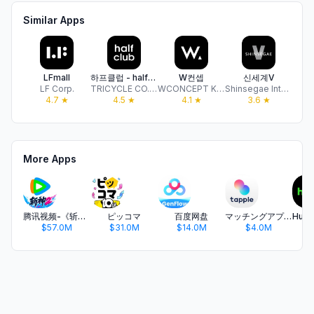
Similar Apps
LFmall
하프클럽 - halfclub
W컨셉
신세계V
T
LF Corp.
TRICYCLE CO., LTD.
WCONCEPT KOREA Co., Ltd.
Shinsegae International Co., Ltd.
신
4.7
★
4.5
★
4.1
★
3.6
★
More Apps
腾讯视频-《斩神2》国漫神番回归
ピッコマ
百度网盘
マッチングアプリ タップル
$57.0M
$31.0M
$14.0M
$4.0M