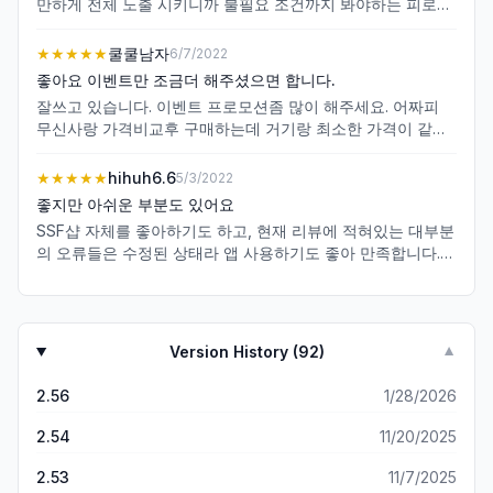
만하게 전체 노출 시키니까 불필요 조건까지 봐야하는 피로감
때문에 구매욕이 다소 떨어져 방문이 꺼려져요. 더블유컨셉처
럼 베스트 제품이나 엠디분들이 선정한 예쁜 제품들 다양하게
★★★★★
쿨쿨남자
6/7/2022
노출 시켜 주시면 구매에 도움이 될 것 같아요. 그리고 쿠폰은
좋아요 이벤트만 조금더 해주셨으면 합니다.
받아도 적용 할 수 없는 한계 제품이 너무 많아 유쾌한 경험으
잘쓰고 있습니다. 이벤트 프로모션좀 많이 해주세요. 어짜피
로 기억할 수 가 없네요. 전제품 적용해야 손쉽게 구매할 수 있
무신사랑 가격비교후 구매하는데 거기랑 최소한 가격이 같아
을텐데요. 구매 많이 할 수 있게 노력해 주세용.
야지. 비싸면 안사게 됩니다~
★★★★★
hihuh6.6
5/3/2022
좋지만 아쉬운 부분도 있어요
SSF샵 자체를 좋아하기도 하고, 현재 리뷰에 적혀있는 대부분
의 오류들은 수정된 상태라 앱 사용하기도 좋아 만족합니다.
다만 즐겨찾기 해놓은 브랜드가 메뉴탭 클릭 후 > 좌측 하단에
뜨는데, 이때 좌우로 넘기면서 즐겨찾기한 브랜드들 보기가 꽤
어려워요 내가 즐겨찾기 해놓은 브랜드 보는 카테고리가 좀 더
접근성이 나아지면 좋겠어요
Version History (
92
)
▼
2.56
1/28/2026
2.54
11/20/2025
2.53
11/7/2025