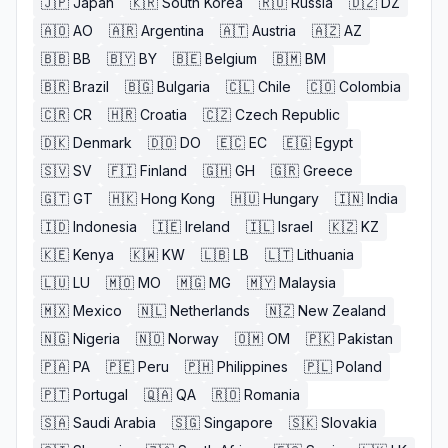
🇯🇵
Japan
🇰🇷
South Korea
🇷🇺
Russia
🇩🇿
DZ
🇦🇴
AO
🇦🇷
Argentina
🇦🇹
Austria
🇦🇿
AZ
🇧🇧
BB
🇧🇾
BY
🇧🇪
Belgium
🇧🇲
BM
🇧🇷
Brazil
🇧🇬
Bulgaria
🇨🇱
Chile
🇨🇴
Colombia
🇨🇷
CR
🇭🇷
Croatia
🇨🇿
Czech Republic
🇩🇰
Denmark
🇩🇴
DO
🇪🇨
EC
🇪🇬
Egypt
🇸🇻
SV
🇫🇮
Finland
🇬🇭
GH
🇬🇷
Greece
🇬🇹
GT
🇭🇰
Hong Kong
🇭🇺
Hungary
🇮🇳
India
🇮🇩
Indonesia
🇮🇪
Ireland
🇮🇱
Israel
🇰🇿
KZ
🇰🇪
Kenya
🇰🇼
KW
🇱🇧
LB
🇱🇹
Lithuania
🇱🇺
LU
🇲🇴
MO
🇲🇬
MG
🇲🇾
Malaysia
🇲🇽
Mexico
🇳🇱
Netherlands
🇳🇿
New Zealand
🇳🇬
Nigeria
🇳🇴
Norway
🇴🇲
OM
🇵🇰
Pakistan
🇵🇦
PA
🇵🇪
Peru
🇵🇭
Philippines
🇵🇱
Poland
🇵🇹
Portugal
🇶🇦
QA
🇷🇴
Romania
🇸🇦
Saudi Arabia
🇸🇬
Singapore
🇸🇰
Slovakia