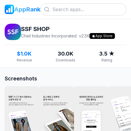
AppRank
SSF SHOP
Cheil Industries Incorporated
v
2.56
App Store
$1.0K
30.0K
3.5 ★
Revenue
Downloads
Rating
Screenshots