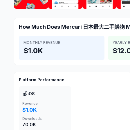
How Much Does
Mercari 日本最大二手購物
M
MONTHLY REVENUE
YEARLY 
$1.0K
$12.
Platform Performance
🍎
iOS
Revenue
$1.0K
Downloads
70.0K