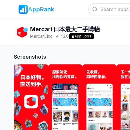
AppRank
Mercari 日本最大二手購物
Mercari, Inc.
v
1.43.0
App Store
Screenshots