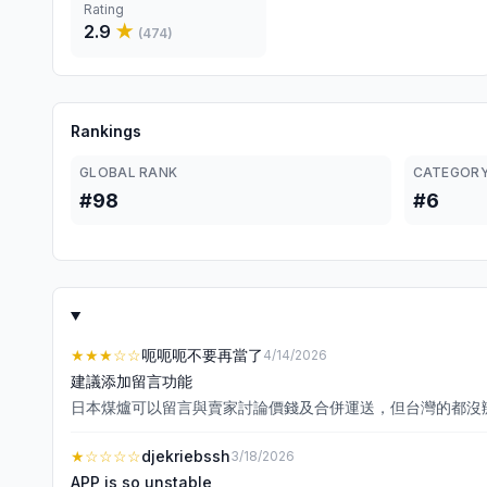
Rating
2.9
★
(
474
)
Rankings
GLOBAL RANK
CATEGORY
#98
#6
★★★
☆☆
呃呃呃不要再當了
4/14/2026
建議添加留言功能
日本煤爐可以留言與賣家討論價錢及合併運送，但台灣的都沒辦
★
☆☆☆☆
djekriebssh
3/18/2026
APP is so unstable