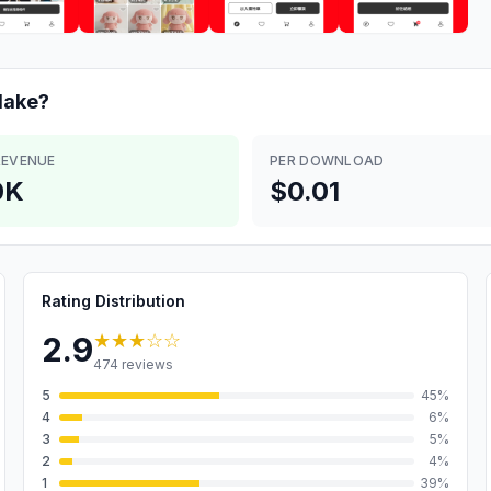
ake?
REVENUE
PER DOWNLOAD
0K
$0.01
Rating Distribution
★★★
☆☆
2.9
474
reviews
5
45
%
4
6
%
3
5
%
2
4
%
1
39
%