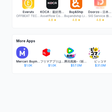
Everuts
KOCA：最好用的Kpop小卡周邊、ACG收藏品交易平台
Buy&Ship
Doorzo - 日本代購代拍首選
OFFBEAT TECHNOLOGY HONG KONG LIMITED
Assetflow Co., Ltd.
Buyandship Limited
SIG Service 株式会社
4.8
★
4.8
★
4.8
★
More Apps
Mercari: Buying & Selling App
フリマアプリはメルカリ - メルペイのスマホ決済でもっとお得
腾讯视频-《斩神2》国漫神番回归
ピッコマ
$1.0K
$1.0K
$57.0M
$31.0M