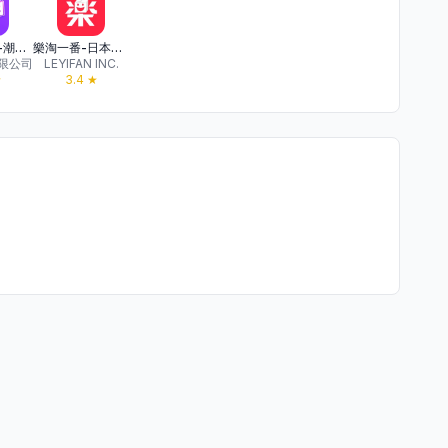
抽抽一番賞-潮玩公仔模型卡牌遊戲周邊
樂淘一番-日本代購代標好幫手
限公司
LEYIFAN INC.
★
3.4
★