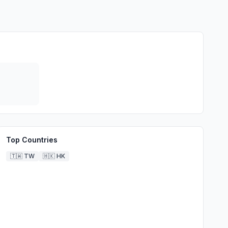
Top Countries
🇹🇼
TW
🇭🇰
HK