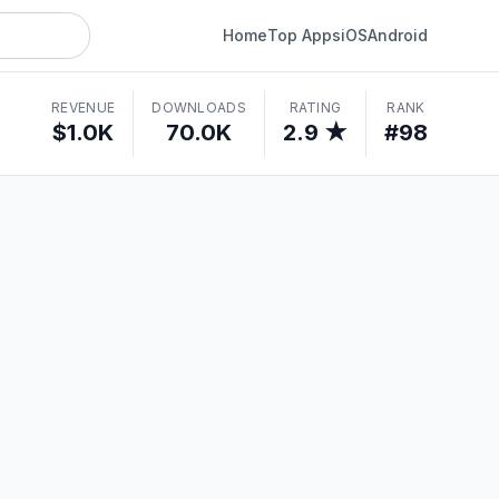
Home
Top Apps
iOS
Android
REVENUE
DOWNLOADS
RATING
RANK
$1.0K
70.0K
2.9 ★
#98