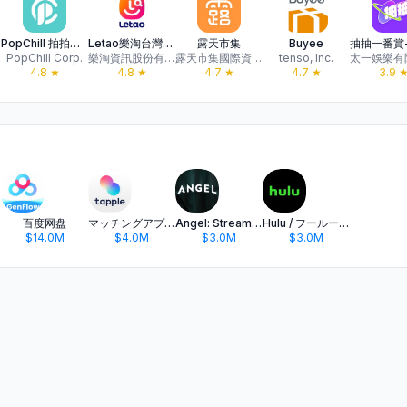
PopChill 拍拍圈｜精品名牌包買賣平台
Letao樂淘台灣-日本代購代標第一品牌
露天市集
Buyee
PopChill Corp.
樂淘資訊股份有限公司
露天市集國際資訊股份有限公司 a PChome & eBay JV Company
tenso, Inc.
太一娛樂有
4.8
★
4.8
★
4.7
★
4.7
★
3.9
百度网盘
マッチングアプリ タップル
Angel: Stream TV & Movies
Hulu / フールー 人気ドラマや映画、アニメなどが見放題
$14.0M
$4.0M
$3.0M
$3.0M