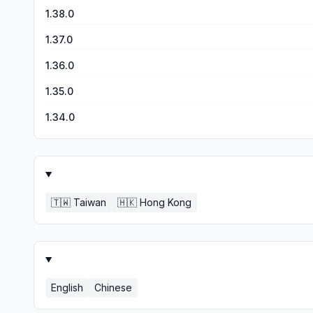
1.38.0
1.37.0
1.36.0
1.35.0
1.34.0
🇹🇼
Taiwan
🇭🇰
Hong Kong
English
Chinese