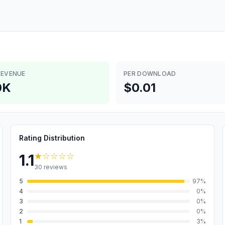
REVENUE
PER DOWNLOAD
0K
$0.01
Rating Distribution
★
☆☆☆☆
1.1
30
reviews
5
97
%
4
0
%
3
0
%
2
0
%
1
3
%