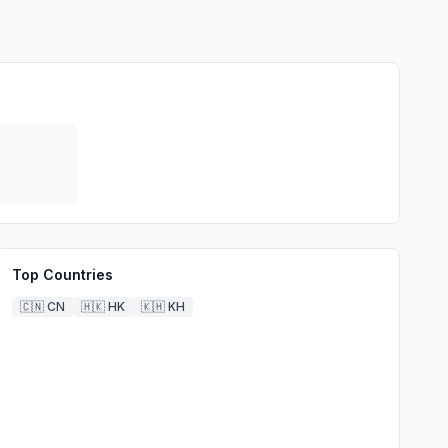
Top Countries
🇨🇳
CN
🇭🇰
HK
🇰🇭
KH