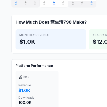
How Much Does
慧生活798
Make?
MONTHLY REVENUE
YEARLY 
$1.0K
$12.
Platform Performance
🍎
iOS
Revenue
$1.0K
Downloads
100.0K