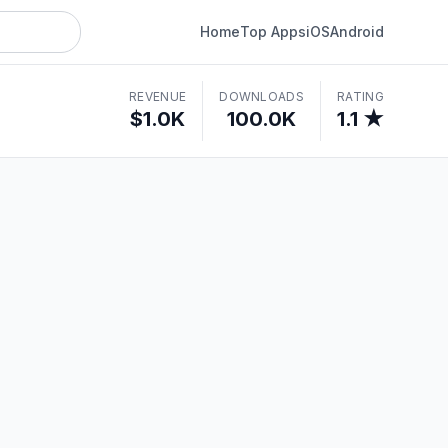
Home
Top Apps
iOS
Android
REVENUE
DOWNLOADS
RATING
$1.0K
100.0K
1.1 ★