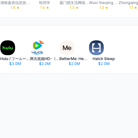
湖南嘉杰信息技术有限公司
恰同学
厦门悠生活网络科技
Wuxi Xiaojing Sharing Network Technology Co., Ltd
1.6
★
1.6
★
1.3
★
1.3
★
1.1
★
Hulu / フールー 人気ドラマや映画、アニメなどが見放題
腾讯视频HD-《一人之下6》全网独播
BetterMe: Health Coaching
Hatch Sleep
$3.0M
$2.0M
$2.0M
$2.0M