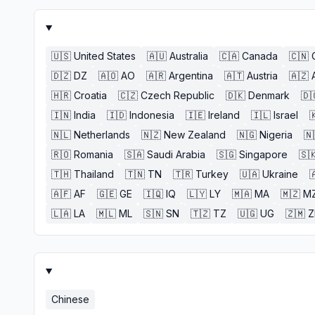
🇺🇸
United States
🇦🇺
Australia
🇨🇦
Canada
🇨🇳
🇩🇿
DZ
🇦🇴
AO
🇦🇷
Argentina
🇦🇹
Austria
🇦🇿
🇭🇷
Croatia
🇨🇿
Czech Republic
🇩🇰
Denmark
🇩
🇮🇳
India
🇮🇩
Indonesia
🇮🇪
Ireland
🇮🇱
Israel

🇳🇱
Netherlands
🇳🇿
New Zealand
🇳🇬
Nigeria
🇳
🇷🇴
Romania
🇸🇦
Saudi Arabia
🇸🇬
Singapore
🇸
🇹🇭
Thailand
🇹🇳
TN
🇹🇷
Turkey
🇺🇦
Ukraine

🇦🇫
AF
🇬🇪
GE
🇮🇶
IQ
🇱🇾
LY
🇲🇦
MA
🇲🇿
M
🇱🇦
LA
🇲🇱
ML
🇸🇳
SN
🇹🇿
TZ
🇺🇬
UG
🇿🇲
Chinese