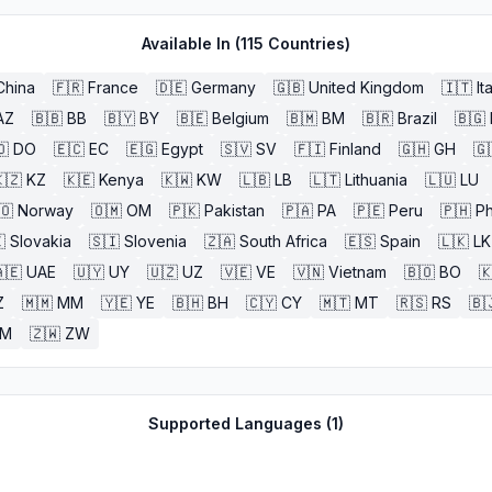
Available In (
115
Countries)
China
🇫🇷
France
🇩🇪
Germany
🇬🇧
United Kingdom
🇮🇹
It
AZ
🇧🇧
BB
🇧🇾
BY
🇧🇪
Belgium
🇧🇲
BM
🇧🇷
Brazil
🇧🇬
🇴
DO
🇪🇨
EC
🇪🇬
Egypt
🇸🇻
SV
🇫🇮
Finland
🇬🇭
GH
🇬
🇿
KZ
🇰🇪
Kenya
🇰🇼
KW
🇱🇧
LB
🇱🇹
Lithuania
🇱🇺
LU
🇴
Norway
🇴🇲
OM
🇵🇰
Pakistan
🇵🇦
PA
🇵🇪
Peru
🇵🇭
Ph

Slovakia
🇸🇮
Slovenia
🇿🇦
South Africa
🇪🇸
Spain
🇱🇰
LK
🇪
UAE
🇺🇾
UY
🇺🇿
UZ
🇻🇪
VE
🇻🇳
Vietnam
🇧🇴
BO

Z
🇲🇲
MM
🇾🇪
YE
🇧🇭
BH
🇨🇾
CY
🇲🇹
MT
🇷🇸
RS
🇧
ZM
🇿🇼
ZW
Supported Languages (
1
)