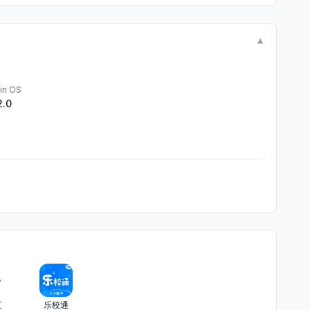
▼
in OS
2.0
汇
乐校通