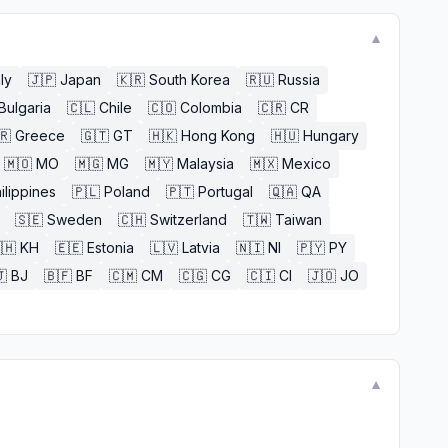
▼
aly
🇯🇵
Japan
🇰🇷
South Korea
🇷🇺
Russia
Bulgaria
🇨🇱
Chile
🇨🇴
Colombia
🇨🇷
CR
🇷
Greece
🇬🇹
GT
🇭🇰
Hong Kong
🇭🇺
Hungary
🇲🇴
MO
🇲🇬
MG
🇲🇾
Malaysia
🇲🇽
Mexico
ilippines
🇵🇱
Poland
🇵🇹
Portugal
🇶🇦
QA
🇸🇪
Sweden
🇨🇭
Switzerland
🇹🇼
Taiwan
🇭
KH
🇪🇪
Estonia
🇱🇻
Latvia
🇳🇮
NI
🇵🇾
PY

BJ
🇧🇫
BF
🇨🇲
CM
🇨🇬
CG
🇨🇮
CI
🇯🇴
JO
▼