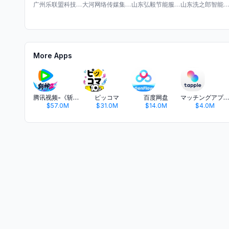
广州乐联盟科技有限公司
大河网络传媒集团有限公司
山东弘毅节能服务有限公司
山东洗之郎智能科技有限公司
More Apps
腾讯视频-《斩神2》国漫神番回归
ピッコマ
百度网盘
マッチングアプリ タップル
$57.0M
$31.0M
$14.0M
$4.0M