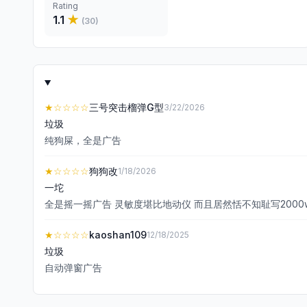
Rating
1.1
★
(
30
)
★
☆☆☆☆
三号突击榴弹G型
3/22/2026
垃圾
纯狗屎，全是广告
★
☆☆☆☆
狗狗改
1/18/2026
一坨
全是摇一摇广告 灵敏度堪比地动仪 而且居然恬不知耻写200
★
☆☆☆☆
kaoshan109
12/18/2025
垃圾
自动弹窗广告