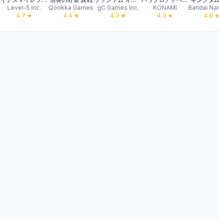
Level-5 Inc.
Qookka Games
gC Games Inc.
KONAMI
4.7
★
4.4
★
4.3
★
4.3
★
4.6