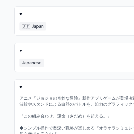
🇯🇵
Japan
Japanese
アニメ『ジョジョの奇妙な冒険』新作アプリゲームが登場-戦
波紋やスタンドによる白熱のバトルを、迫力のグラフィックで
『この組み合わせ、運命（さだめ）を超える。』
◆シンプル操作で奥深い戦略が楽しめる『オラオラシミュレ
初心者でも安心な「...