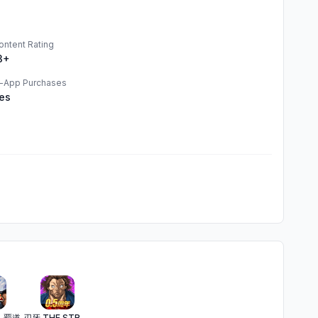
ontent Rating
3+
n-App Purchases
es
 覇道
刃牙 THE STRONGEST PROOF