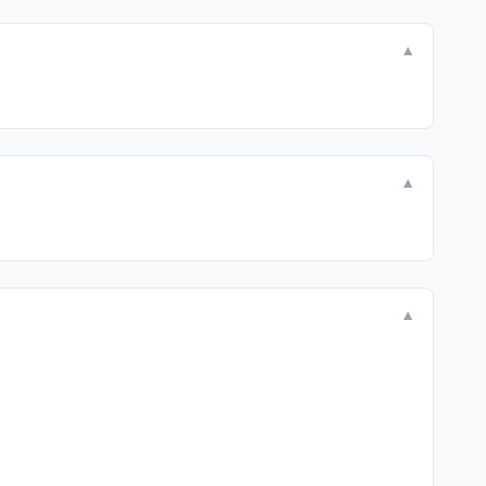
▼
▼
▼