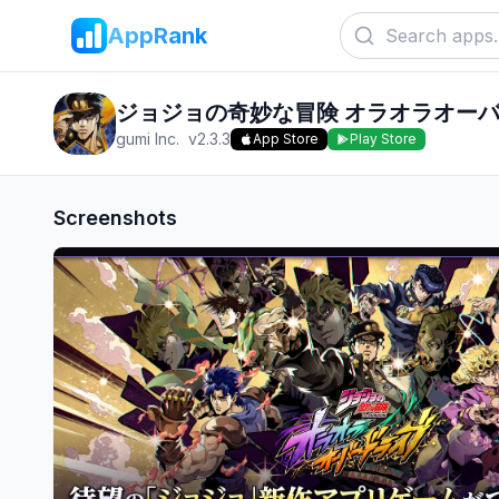
AppRank
ジョジョの奇妙な冒険 オラオラオー
gumi Inc.
v
2.3.3
App Store
Play Store
Screenshots