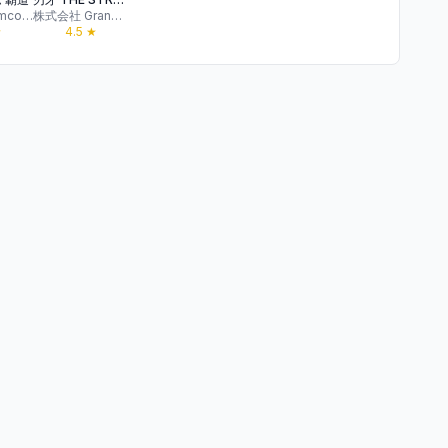
Bandai Namco Entertainment Inc.
株式会社 GrandSoft
★
4.5
★