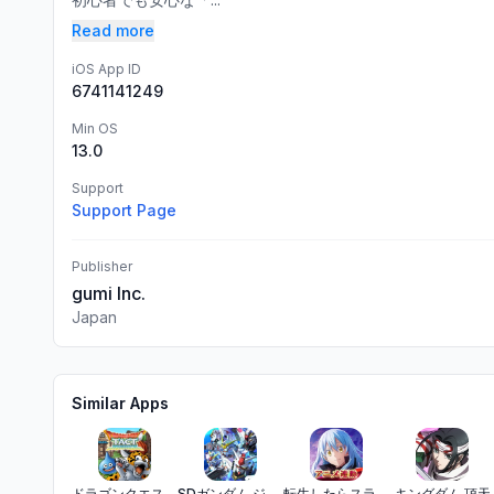
Read more
iOS App ID
6741141249
Min OS
13.0
Support
Support Page
Publisher
gumi Inc.
Japan
Similar Apps
ドラゴンクエストタクト ドラクエのタクティクスRPG
SDガンダム ジージェネレーション エターナル
転生したらスライムだった件 魔王と竜の建国譚【まおりゅう】
キングダム 頂天