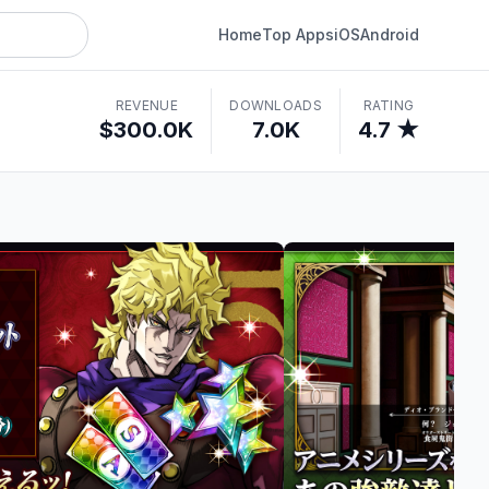
Home
Top Apps
iOS
Android
REVENUE
DOWNLOADS
RATING
$300.0K
7.0K
4.7 ★