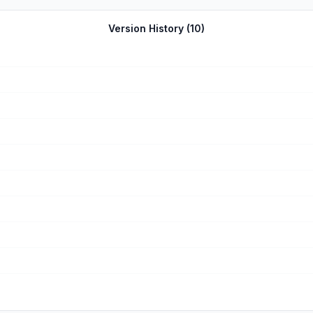
かるのどうかと思う。スマホのスペックよくても、さすがに1時間はな… ・やることがない
たジョジョの
もAPが一生200のまま。それなりに戦えるようになってき
Version History (
10
)
ザラ。一応、デイリーで250とかもらえたりするけど。 ・育成項目が多すぎる →他のゲームだとキ
ないし。 ・ホーム画面のボイスが同じ →ずっと同じことしか言わないんだよ。どんな
はしない。とにかく時間がかかる。