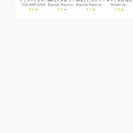
SQUARE ENIX
Bandai Namco Entertainment Inc.
Bandai Namco Entertainment Inc.
Rudel inc.
4.5
★
4.7
★
4.7
★
4.4
★