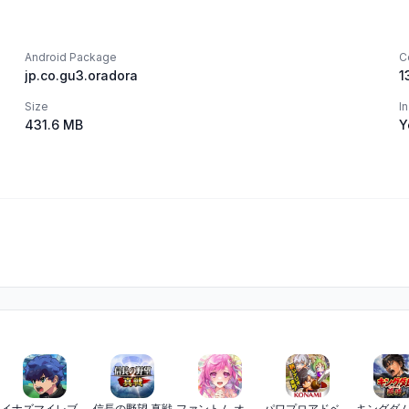
Android Package
C
jp.co.gu3.oradora
1
Size
I
431.6 MB
Y
イナズマイレブン クロス
信長の野望 真戦
ファントム オブ キル -オルタナティブ・イミテーション-
パワプロアドベンチャーズ
キングダム