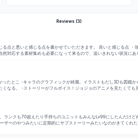
Reviews (
3
)
ます。 良いと感じる点 ・強化要素の単純さ リリースからかなり経っている某ソシャゲ
当然対応する素材集めも必要になって来るので、追いきれない状況にあ
る方々が意見を良く聞いてくださり、APの拡張や配布、育成アイテム
る事なくなってきたな…と感じて少しすると次のイベントが始まったり、
リーなどで石を回収できるものの、あらかたとり尽くすと石の回収は厳しくなってき
実感しない所ですが、いわゆる「環境キャラ」などが確立されてきた時
たくなる。 ･ストーリーがフルボイス！ジョジョのアニメを見たくても
い……と感じます。 他の方も書いていらっしゃったのですが、天井が
で好きなシーンとか逃すことは少ないんじゃないかな。 ･思ってるより
無課金の立場であり
いとこ ･育成リソースがデカすぎる。レベル上げ、アビリティ(別ゲーで言うと
レベル上げ、限界突破(凸)、ランク、覚醒(レベル上限突破)とやるこ
APずっと100のまま！！ プレイヤーレベル30になってもずっっっとA
回できない。回復の手段としてアイテムとかガチャ石割るとか広告見る
シーザーのやつみたいに定期的にサブストーリーみたいなのがきてくれた
ら徐倫までの主人公が出てくれるのは嬉しいしいいんだけどガチャ結果ま
ったよ。その所為で、推しを入手してからは本当にやることがなくなった
が今のところジョルノの辺りだからそこまでも長い。我慢するかスキップ
リフ。もう少しバリエーション増やしても良かったんじゃないかなと。