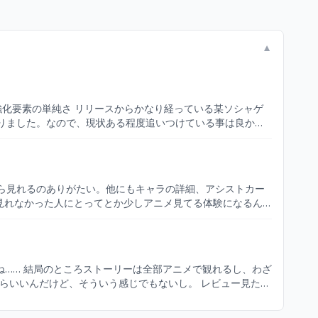
▼
りました。なので、現状ある程度追いつけている事は良かっ
の配布などをほどよく行われているので、そういった点で非常
定期的に配布があったりなど、飽きにくい良い間隔で何かしら
ます。 上記の上での自分の意見とし
、石の枯渇がキャラの追加スピードに追いつかず、全く太刀打
見れなかった人にとってとか少しアニメ見てる体験になるん
200連である事は追いつけない要因に繋がるかもしれません。
UR排出率が優しめ。2%とちょっと高めで50連目でURの確
ながらあまり色々言えるとは思いませんが、キャラクターの追加速度は落として頂けると……と感じます。 もし読んで頂けたら、ありがとうございます。
とが多いのにユニットだけじゃなくてサポーターも少し育成項
P100のまま。育成のリソースがデカいって言ったけど必要素
とかあるけど、アリーナ勝ち抜きのために育成しようとしたら
らいいんだけど、そういう感じでもないし。 レビュー見た感
でがちょっと長い。UR確定演出まで待つか全スキップかしか
。私65,000近くスター余っていたから、スター分けてあ
すればいいのかもしれないけど… ･ホーム画面のボイスが1
バトル目的の人もいればキャラ収集目的の人もいるからもう