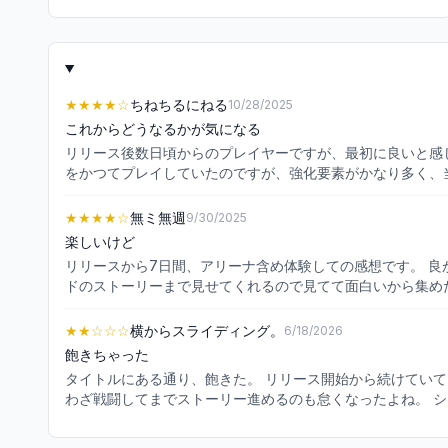
★★★★
☆
ちねちるにねる
10/28/2025
これからどうなるかが気になる
リリース後数日頃からのプレイヤーですが、最初に良いと感じる点と悪いと感じる点を書かせていただき
をかつてプレイしていたのですが、強化要素がかなり多く、
たと感じます。 ・配布の充実や、改善の充実 運営されてい
に遊びやすいと感じます。 ・イベントが充実 そろそろや
★★★★
☆
無ミ無週
9/30/2025
が開催されるため、良いと感じました。 悪いと感じる点 ・キャラクターの追加頻度 新キャラクターの追加が速く、アシストカードとの同時追加になるため無課金では追うことは難しいです。
楽しいけど
課金勢ありきなのがソシャゲではあると思うのですが、初期にはストー
リリースから7日間、アリーナ含め体験しての感想です。 良かったとこ ･キャラのグラフィックが綺麗。イラストもだし3Dも図鑑から見れるのありがたい。他にもキャラの詳細、アシストカー
ては、「先が少し不安」という所があります。 今はあまり
ドのストーリーまで見せてくれるので見てて面白いから集め
ちできなくなってしまう、というような事が起きるかもしれな
じゃないかな。垂れ流しにしててもセリフが耳に入ってくるの
率が50%になる。当たらない時もあるけど50連目でUR排出率が結構上がるのは優しい方な気がする。 直して欲し
★★
☆☆☆
横からスライディング。
6/18/2026
ころの天賦とか)のボードを上げてからそのアビリティ自体の
飽きちゃった
目は減るとはいえそれもやらなきゃいけない。結構きつい。 ･
タイトルにある通り、飽きた。 リリース開始から続けていて、ランクも70超えたり手持ちのユニットもみんなLv99にしたんだけどね…… 結局のところストーリーは全部アニメで観れるし、わざ
材も勿論多くなるしレアリティも高いのにAP足りなくて周
わざ戦闘してまでストーリー進めるのも怠くなったよね。 
結構キツキツ。 ･ガチャ演出ちょっと長い。ジョナサンか
じ、私は他の人よりガチャ運が良かったぽいなっていうのは思
ない。UR確定演出が気になるから見てるけど、確定出るまで
げたいよ笑 前置きが長くなったけど、私が飽きた原因書いときます。 ・とにかく重い →それなりのスペックのスマホにも関わらず、バッテリーの減りは早いしすぐ熱くなる。まぁ、3Dだか
つしかない。複数喋ってくれるのかと思いきやずっと同じセ