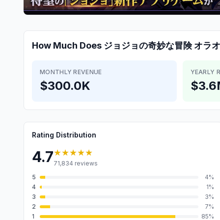
How Much Does
ジョジョの奇妙な冒険 オラ
MONTHLY REVENUE
YEARLY 
$300.0K
$3.
Rating Distribution
★★★★★
4.7
71,834
reviews
5
4
%
4
1
%
3
3
%
2
7
%
1
85
%