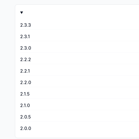
らしゃーないのかもしれないけど。 しかし、バックグラウンドで1時間とかか
ちょっとキャラクターのボイスについては増やして欲しかった。 まだリリースして7日ってこともあるので改善されてくと思いますが現時点では星4かなと思ってます。せっかく出
をしながら、キャラ育成して戦うだけだからね……これに関しては相性の問題だろうよ。 ・体力が少ない →ランクがいくら上がって
ゲームですので長続きして欲しいな…！
て、育成素材が必要になった時にAPが200しかないので8回しか周回できないとか
ベルに合わせて増えていく項目が最初から全部解放されているからね笑 ついでに育成素材が全然集まら
2.3.3
にそのユニットを使ってもボイスが増えることはない。 とりあえずこんな感じかな？ ほんとにやることがなさすぎてやめたってのが大きいな。古参の意地だ！って言って、デイリーミッション
を義務でこなしていたし。 課金する気がないならおすすめ
2.3.1
2.3.0
2.2.2
2.2.1
2.2.0
2.1.5
2.1.0
2.0.5
2.0.0