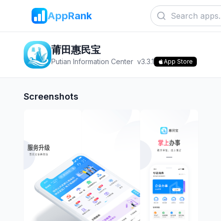
AppRank
莆田惠民宝
Putian Information Center
v
3.3.1
App Store
Screenshots