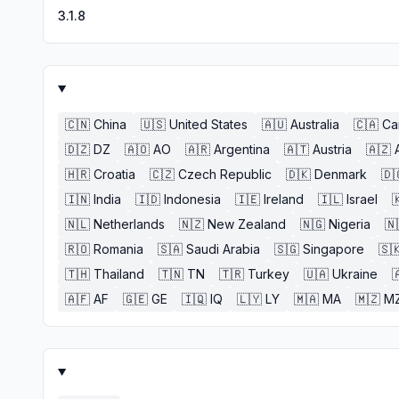
3.1.8
🇨🇳
China
🇺🇸
United States
🇦🇺
Australia
🇨🇦
Ca
🇩🇿
DZ
🇦🇴
AO
🇦🇷
Argentina
🇦🇹
Austria
🇦🇿
🇭🇷
Croatia
🇨🇿
Czech Republic
🇩🇰
Denmark
🇩
🇮🇳
India
🇮🇩
Indonesia
🇮🇪
Ireland
🇮🇱
Israel

🇳🇱
Netherlands
🇳🇿
New Zealand
🇳🇬
Nigeria
🇳
🇷🇴
Romania
🇸🇦
Saudi Arabia
🇸🇬
Singapore
🇸
🇹🇭
Thailand
🇹🇳
TN
🇹🇷
Turkey
🇺🇦
Ukraine

🇦🇫
AF
🇬🇪
GE
🇮🇶
IQ
🇱🇾
LY
🇲🇦
MA
🇲🇿
M