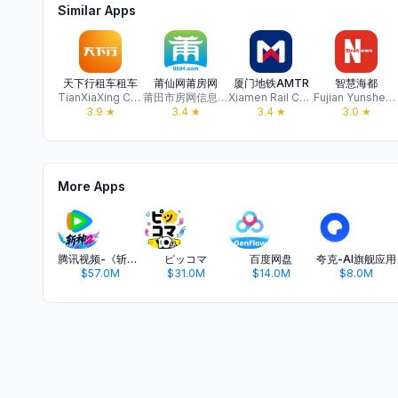
Similar Apps
天下行租车租车
莆仙网莆房网
厦门地铁AMTR
智慧海都
TianXiaXing CarRental Co., Ltd.
莆田市房网信息技术有限公司
Xiamen Rail Construction Development Group Co., Ltd.
Fujian Yunsheng Information Technology Co., Ltd
3.9
★
3.4
★
3.4
★
3.0
★
More Apps
腾讯视频-《斩神2》国漫神番回归
ピッコマ
百度网盘
夸克-AI旗舰应用
$57.0M
$31.0M
$14.0M
$8.0M