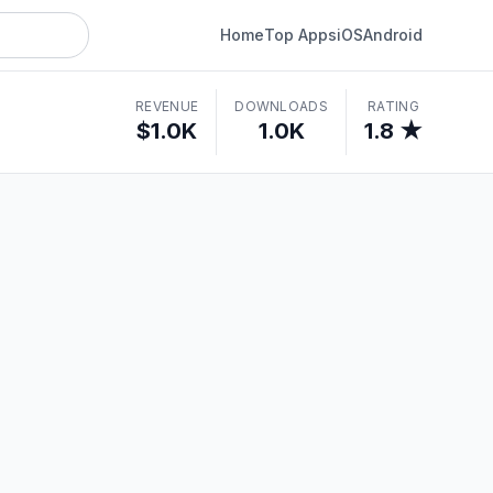
Home
Top Apps
iOS
Android
REVENUE
DOWNLOADS
RATING
$1.0K
1.0K
1.8 ★