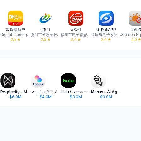
敦煌网商户
i厦门
e福州
闽政通APP
e通
Digital Trading Science & Technology (Beijing) Co. Ltd.
厦门市民数据服务股份有限公司
福州市电子信息集团有限公司
福建省电子政务建设运营有限公司
2.5
★
2.5
★
2.4
★
2.4
★
2.0
Perplexity - AI Search & Chat
マッチングアプリ タップル
Hulu / フールー 人気ドラマや映画、アニメなどが見放題
Manus - AI Agent & Automation
$6.0M
$4.0M
$3.0M
$3.0M