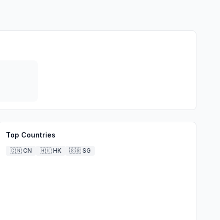
Top Countries
🇨🇳
CN
🇭🇰
HK
🇸🇬
SG