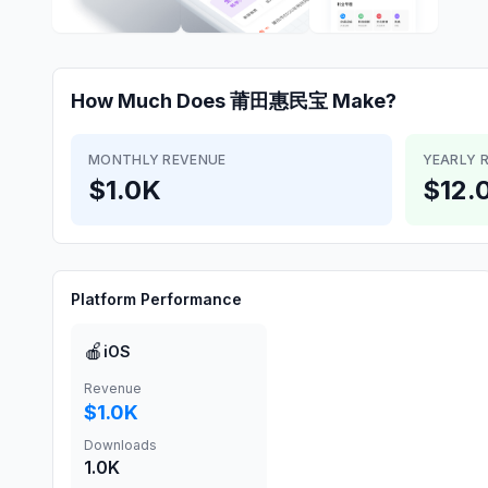
How Much Does
莆田惠民宝
Make?
MONTHLY REVENUE
YEARLY 
$1.0K
$12.
Platform Performance
🍎
iOS
Revenue
$1.0K
Downloads
1.0K