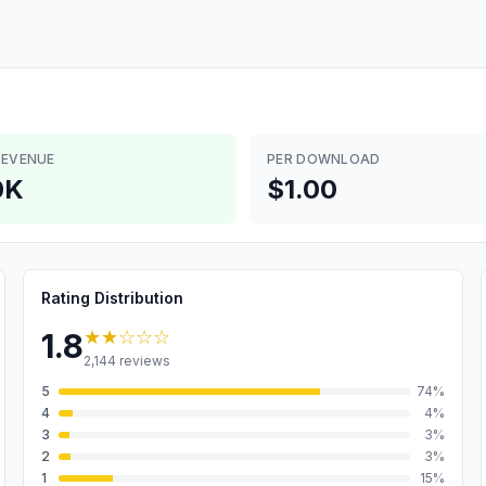
REVENUE
PER DOWNLOAD
0K
$1.00
Rating Distribution
★★
☆☆☆
1.8
2,144
reviews
5
74
%
4
4
%
3
3
%
2
3
%
1
15
%