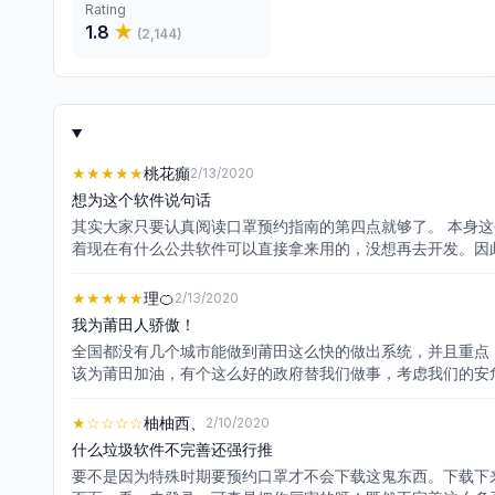
Rating
1.8
★
(
2,144
)
★★★★★
桃花癲
2/13/2020
想为这个软件说句话
其实大家只要认真阅读口罩预约指南的第四点就够了。 本身这个软件就是临危受命，承担了预约口罩的重担，以前我们安装这个软件还没有什么口罩预约功能。考虑到时间紧，我想市政府应该就想
着现在有什么公共软件可以直接拿来用的，没想再去开发。因此
到莆田来。还有很多新莆田人也很需要口罩。 3. 我等了两天
★★★★★
理🍊
2/13/2020
我为莆田人骄傲！
全国都没有几个城市能做到莆田这么快的做出系统，并且重点
该为莆田加油，有个这么好的政府替我们做事，考虑我们的安
子，你们良心呢？
★
☆☆☆☆
柚柚西、
2/10/2020
什么垃圾软件不完善还强行推
要不是因为特殊时期要预约口罩才不会下载这鬼东西。下载下