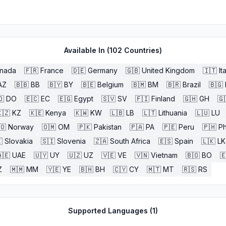
Available In (
102
Countries)
nada
🇫🇷
France
🇩🇪
Germany
🇬🇧
United Kingdom
🇮🇹
It
AZ
🇧🇧
BB
🇧🇾
BY
🇧🇪
Belgium
🇧🇲
BM
🇧🇷
Brazil
🇧🇬
🇴
DO
🇪🇨
EC
🇪🇬
Egypt
🇸🇻
SV
🇫🇮
Finland
🇬🇭
GH
🇬
🇿
KZ
🇰🇪
Kenya
🇰🇼
KW
🇱🇧
LB
🇱🇹
Lithuania
🇱🇺
LU
🇴
Norway
🇴🇲
OM
🇵🇰
Pakistan
🇵🇦
PA
🇵🇪
Peru
🇵🇭
Ph

Slovakia
🇸🇮
Slovenia
🇿🇦
South Africa
🇪🇸
Spain
🇱🇰
LK
🇪
UAE
🇺🇾
UY
🇺🇿
UZ
🇻🇪
VE
🇻🇳
Vietnam
🇧🇴
BO

Z
🇲🇲
MM
🇾🇪
YE
🇧🇭
BH
🇨🇾
CY
🇲🇹
MT
🇷🇸
RS
Supported Languages (
1
)