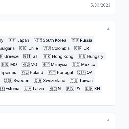
5/30/2023
▼
aly
🇯🇵
Japan
🇰🇷
South Korea
🇷🇺
Russia
Bulgaria
🇨🇱
Chile
🇨🇴
Colombia
🇨🇷
CR
🇷
Greece
🇬🇹
GT
🇭🇰
Hong Kong
🇭🇺
Hungary
🇲🇴
MO
🇲🇬
MG
🇲🇾
Malaysia
🇲🇽
Mexico
ilippines
🇵🇱
Poland
🇵🇹
Portugal
🇶🇦
QA
🇸🇪
Sweden
🇨🇭
Switzerland
🇹🇼
Taiwan
🇪
Estonia
🇱🇻
Latvia
🇳🇮
NI
🇵🇾
PY
🇰🇭
KH
▼