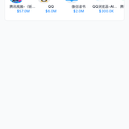
腾讯视频-《斩神2》国漫神番回归
QQ
微信读书
QQ浏览器-AI办公学习助手
$57.0M
$6.0M
$2.0M
$300.0K