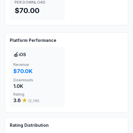
PER DOWNLOAD
$70.00
Platform Performance
🍎
iOS
Revenue
$70.0K
Downloads
1.0K
Rating
3.6
★
(
2,116
)
Rating Distribution