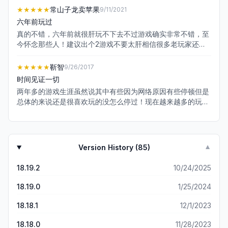
★★★★★
常山子龙卖苹果
9/11/2021
六年前玩过
真的不错，六年前就很肝玩不下去不过游戏确实非常不错，至
今怀念那些人！建议出个2游戏不要太肝相信很多老玩家还会
记得这个热门游戏！
★★★★★
靳智
9/26/2017
时间见证一切
两年多的游戏生涯虽然说其中有些因为网络原因有些停顿但是
总体的来说还是很喜欢玩的没怎么停过！现在越来越多的玩家
都去选择别的游戏，当时还是我的最爱！
Version History (
85
)
▼
18.19.2
10/24/2025
18.19.0
1/25/2024
18.18.1
12/1/2023
18.18.0
11/28/2023