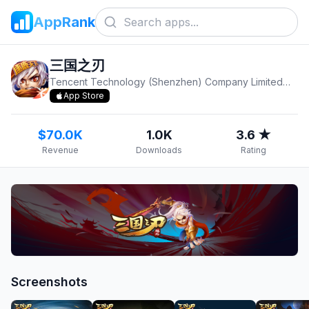
AppRank
三国之刃
Tencent Technology (Shenzhen) Company Limited
v
18.
App Store
$70.0K
1.0K
3.6 ★
Revenue
Downloads
Rating
Screenshots