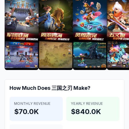
How Much Does
三国之刃
Make?
MONTHLY REVENUE
YEARLY REVENUE
$70.0K
$840.0K