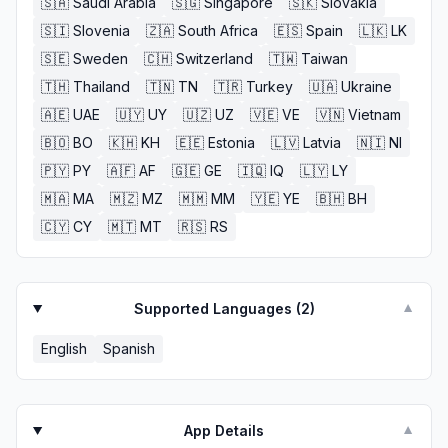
🇸🇦
Saudi Arabia
🇸🇬
Singapore
🇸🇰
Slovakia
🇸🇮
Slovenia
🇿🇦
South Africa
🇪🇸
Spain
🇱🇰
LK
🇸🇪
Sweden
🇨🇭
Switzerland
🇹🇼
Taiwan
🇹🇭
Thailand
🇹🇳
TN
🇹🇷
Turkey
🇺🇦
Ukraine
🇦🇪
UAE
🇺🇾
UY
🇺🇿
UZ
🇻🇪
VE
🇻🇳
Vietnam
🇧🇴
BO
🇰🇭
KH
🇪🇪
Estonia
🇱🇻
Latvia
🇳🇮
NI
🇵🇾
PY
🇦🇫
AF
🇬🇪
GE
🇮🇶
IQ
🇱🇾
LY
🇲🇦
MA
🇲🇿
MZ
🇲🇲
MM
🇾🇪
YE
🇧🇭
BH
🇨🇾
CY
🇲🇹
MT
🇷🇸
RS
Supported Languages (
2
)
▼
English
Spanish
App Details
▼