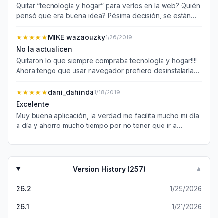
Quitar “tecnología y hogar” para verlos en la web? Quién
pensó que era buena idea? Pésima decisión, se están
quedando atrás vs la competencia. Bye!
★★★★★
MIKE wazaouzky
1/26/2019
No la actualicen
Quitaron lo que siempre compraba tecnología y hogar!!!!
Ahora tengo que usar navegador prefiero desinstalarla
para que no me quite espacio del celular
★★★★★
dani_dahinda
1/18/2019
Excelente
Muy buena aplicación, la verdad me facilita mucho mi día
a día y ahorro mucho tiempo por no tener que ir a
comprar...!!
Version History (
257
)
▼
26.2
1/29/2026
26.1
1/21/2026