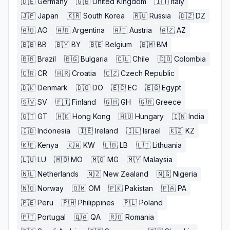
🇩🇪
Germany
🇬🇧
United Kingdom
🇮🇹
Italy
🇯🇵
Japan
🇰🇷
South Korea
🇷🇺
Russia
🇩🇿
DZ
🇦🇴
AO
🇦🇷
Argentina
🇦🇹
Austria
🇦🇿
AZ
🇧🇧
BB
🇧🇾
BY
🇧🇪
Belgium
🇧🇲
BM
🇧🇷
Brazil
🇧🇬
Bulgaria
🇨🇱
Chile
🇨🇴
Colombia
🇨🇷
CR
🇭🇷
Croatia
🇨🇿
Czech Republic
🇩🇰
Denmark
🇩🇴
DO
🇪🇨
EC
🇪🇬
Egypt
🇸🇻
SV
🇫🇮
Finland
🇬🇭
GH
🇬🇷
Greece
🇬🇹
GT
🇭🇰
Hong Kong
🇭🇺
Hungary
🇮🇳
India
🇮🇩
Indonesia
🇮🇪
Ireland
🇮🇱
Israel
🇰🇿
KZ
🇰🇪
Kenya
🇰🇼
KW
🇱🇧
LB
🇱🇹
Lithuania
🇱🇺
LU
🇲🇴
MO
🇲🇬
MG
🇲🇾
Malaysia
🇳🇱
Netherlands
🇳🇿
New Zealand
🇳🇬
Nigeria
🇳🇴
Norway
🇴🇲
OM
🇵🇰
Pakistan
🇵🇦
PA
🇵🇪
Peru
🇵🇭
Philippines
🇵🇱
Poland
🇵🇹
Portugal
🇶🇦
QA
🇷🇴
Romania