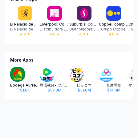
El Palacio de Hierro
Liverpool: Compra en línea
Suburbia: Compra en línea
Coppel: compras en línea
El Palacio de Hierro
Distribuidora Liverpool S.A. De C.V.
Distribuidora Liverpool S.A. De C.V.
Grupo Coppel
4.9
★
4.8
★
4.8
★
4.8
★
More Apps
Bodega Aurrera En Línea
腾讯视频-《斩神2》国漫神番回归
ピッコマ
百度网盘
$1.0K
$57.0M
$31.0M
$14.0M