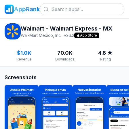
AppRank
Walmart - Walmart Express - MX
Wal-Mart Mexico, Inc.
v
26.2
App Store
$1.0K
70.0K
4.8 ★
Revenue
Downloads
Rating
Screenshots