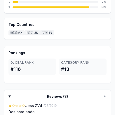
2
7
%
1
89
%
Top Countries
🇲🇽
MX
🇺🇸
US
🇮🇳
IN
Rankings
GLOBAL RANK
CATEGORY RANK
#116
#13
Reviews (
3
)
▼
★
☆☆☆☆
Jess ZV4
1/27/2019
Desinstalando