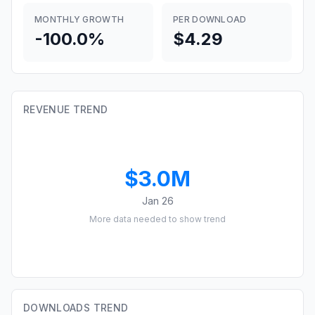
MONTHLY GROWTH
PER DOWNLOAD
-100.0%
$4.29
REVENUE TREND
$3.0M
Jan 26
More data needed to show trend
DOWNLOADS TREND