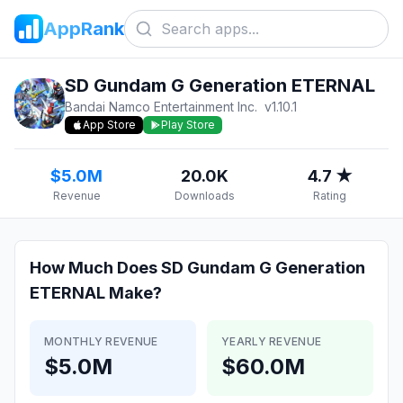
AppRank
SD Gundam G Generation ETERNAL
Bandai Namco Entertainment Inc.
v
1.10.1
App Store
Play Store
$5.0M
20.0K
4.7 ★
Revenue
Downloads
Rating
How Much Does
SD Gundam G Generation
ETERNAL
Make?
MONTHLY REVENUE
YEARLY REVENUE
$5.0M
$60.0M