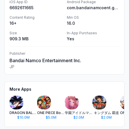
iOS App ID
Android Package
6692611665
com.bandainamcoent.gget_JP
Content Rating
Min OS
16+
16.0
Size
In-App Purchases
909.3 MB
Yes
Publisher
Bandai Namco Entertainment Inc.
JP
More Apps
DRAGON BALL LEGENDS
ONE PIECE Bounty Rush
学園アイドルマスター
キングダム 覇道
$10.0M
$5.0M
$2.0M
$2.0M