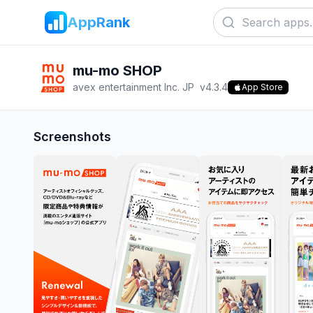
AppRank
mu-mo SHOP
avex entertainment Inc. JP
v
4.3.4
App Store
Screenshots