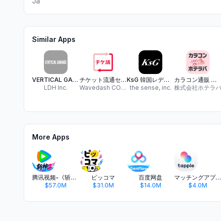
Ja
Similar Apps
VERTICAL GARAGE(バーティカルガレージ)
チケット流通センター 安心安全チケットリセールアプリ
KsG 韓国レディースストリートファッション通販
カラコン通販 ホテラバ-HOTEL LOVERS-
LDH Inc.
Wavedash CO.,LTD.
the sense, inc.
株式会社ホテラ
More Apps
腾讯视频-《斩神2》国漫神番回归
ピッコマ
百度网盘
マッチングアプリ タップル
$57.0M
$31.0M
$14.0M
$4.0M