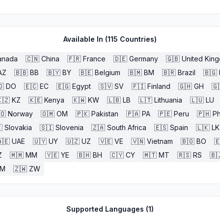
Available In (
115
Countries)
anada
🇨🇳
China
🇫🇷
France
🇩🇪
Germany
🇬🇧
United Kin
AZ
🇧🇧
BB
🇧🇾
BY
🇧🇪
Belgium
🇧🇲
BM
🇧🇷
Brazil
🇧🇬
🇴
DO
🇪🇨
EC
🇪🇬
Egypt
🇸🇻
SV
🇫🇮
Finland
🇬🇭
GH
🇬
🇿
KZ
🇰🇪
Kenya
🇰🇼
KW
🇱🇧
LB
🇱🇹
Lithuania
🇱🇺
LU
🇴
Norway
🇴🇲
OM
🇵🇰
Pakistan
🇵🇦
PA
🇵🇪
Peru
🇵🇭
Ph

Slovakia
🇸🇮
Slovenia
🇿🇦
South Africa
🇪🇸
Spain
🇱🇰
LK
🇪
UAE
🇺🇾
UY
🇺🇿
UZ
🇻🇪
VE
🇻🇳
Vietnam
🇧🇴
BO

Z
🇲🇲
MM
🇾🇪
YE
🇧🇭
BH
🇨🇾
CY
🇲🇹
MT
🇷🇸
RS
🇧
ZM
🇿🇼
ZW
Supported Languages (
1
)