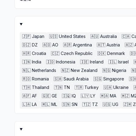
🇯🇵
Japan
🇺🇸
United States
🇦🇺
Australia
🇨🇦
C
🇩🇿
DZ
🇦🇴
AO
🇦🇷
Argentina
🇦🇹
Austria
🇦🇿
🇭🇷
Croatia
🇨🇿
Czech Republic
🇩🇰
Denmark
🇩
🇮🇳
India
🇮🇩
Indonesia
🇮🇪
Ireland
🇮🇱
Israel

🇳🇱
Netherlands
🇳🇿
New Zealand
🇳🇬
Nigeria
🇳
🇷🇴
Romania
🇸🇦
Saudi Arabia
🇸🇬
Singapore
🇸
🇹🇭
Thailand
🇹🇳
TN
🇹🇷
Turkey
🇺🇦
Ukraine

🇦🇫
AF
🇬🇪
GE
🇮🇶
IQ
🇱🇾
LY
🇲🇦
MA
🇲🇿
M
🇱🇦
LA
🇲🇱
ML
🇸🇳
SN
🇹🇿
TZ
🇺🇬
UG
🇿🇲