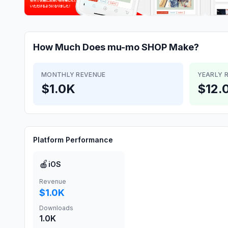
How Much Does
mu-mo SHOP
Make?
MONTHLY REVENUE
YEARLY 
$1.0K
$12.
Platform Performance
🍎
iOS
Revenue
$1.0K
Downloads
1.0K