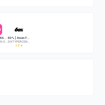
SONA (K-FASHION)
60% | Asian Fashion Store
SN FASHION GROUP co Ltd
SIXTYPERCENT, Inc.
★
3.8
★