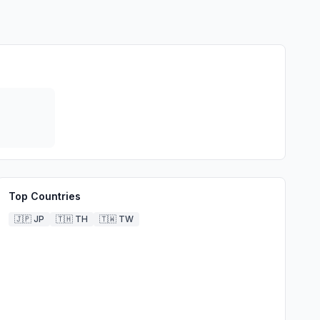
Top Countries
🇯🇵
JP
🇹🇭
TH
🇹🇼
TW