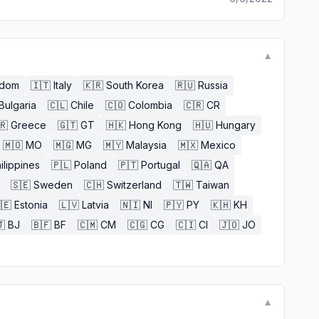
▼
gdom
🇮🇹
Italy
🇰🇷
South Korea
🇷🇺
Russia
Bulgaria
🇨🇱
Chile
🇨🇴
Colombia
🇨🇷
CR
🇷
Greece
🇬🇹
GT
🇭🇰
Hong Kong
🇭🇺
Hungary
🇲🇴
MO
🇲🇬
MG
🇲🇾
Malaysia
🇲🇽
Mexico
ilippines
🇵🇱
Poland
🇵🇹
Portugal
🇶🇦
QA
🇸🇪
Sweden
🇨🇭
Switzerland
🇹🇼
Taiwan
🇪
Estonia
🇱🇻
Latvia
🇳🇮
NI
🇵🇾
PY
🇰🇭
KH

BJ
🇧🇫
BF
🇨🇲
CM
🇨🇬
CG
🇨🇮
CI
🇯🇴
JO
▼