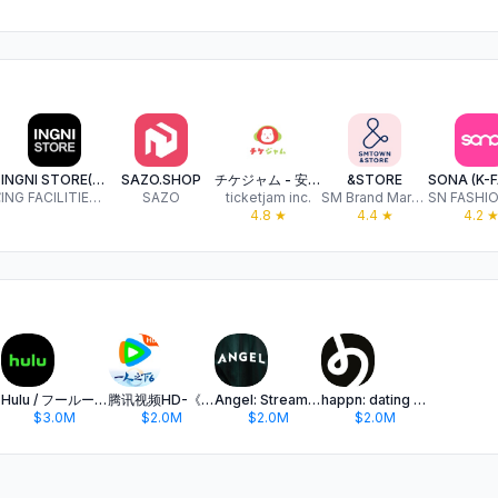
INGNI STORE(イング ストア) 公式アプリ
SAZO.SHOP
チケジャム - 安心安全チケットリセール・チケットアプリ
&STORE
バ
ING FACILITIES CO.,LTD.
SAZO
ticketjam inc.
SM Brand Marketing Co., LTD.
4.8
★
4.4
★
4.2
Hulu / フールー 人気ドラマや映画、アニメなどが見放題
腾讯视频HD-《一人之下6》全网独播
Angel: Stream TV & Movies
happn: dating app
$3.0M
$2.0M
$2.0M
$2.0M