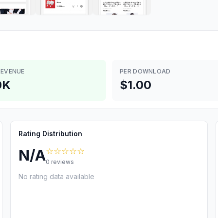
REVENUE
PER DOWNLOAD
0K
$1.00
Rating Distribution
☆☆☆☆☆
N/A
0
reviews
No rating data available