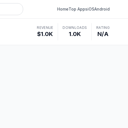
Home
Top Apps
iOS
Android
REVENUE
DOWNLOADS
RATING
$1.0K
1.0K
N/A