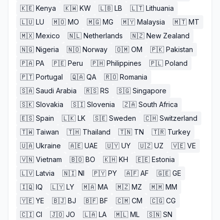
🇰🇪
Kenya
🇰🇼
KW
🇱🇧
LB
🇱🇹
Lithuania
🇱🇺
LU
🇲🇴
MO
🇲🇬
MG
🇲🇾
Malaysia
🇲🇹
MT
🇲🇽
Mexico
🇳🇱
Netherlands
🇳🇿
New Zealand
🇳🇬
Nigeria
🇳🇴
Norway
🇴🇲
OM
🇵🇰
Pakistan
🇵🇦
PA
🇵🇪
Peru
🇵🇭
Philippines
🇵🇱
Poland
🇵🇹
Portugal
🇶🇦
QA
🇷🇴
Romania
🇸🇦
Saudi Arabia
🇷🇸
RS
🇸🇬
Singapore
🇸🇰
Slovakia
🇸🇮
Slovenia
🇿🇦
South Africa
🇪🇸
Spain
🇱🇰
LK
🇸🇪
Sweden
🇨🇭
Switzerland
🇹🇼
Taiwan
🇹🇭
Thailand
🇹🇳
TN
🇹🇷
Turkey
🇺🇦
Ukraine
🇦🇪
UAE
🇺🇾
UY
🇺🇿
UZ
🇻🇪
VE
🇻🇳
Vietnam
🇧🇴
BO
🇰🇭
KH
🇪🇪
Estonia
🇱🇻
Latvia
🇳🇮
NI
🇵🇾
PY
🇦🇫
AF
🇬🇪
GE
🇮🇶
IQ
🇱🇾
LY
🇲🇦
MA
🇲🇿
MZ
🇲🇲
MM
🇾🇪
YE
🇧🇯
BJ
🇧🇫
BF
🇨🇲
CM
🇨🇬
CG
🇨🇮
CI
🇯🇴
JO
🇱🇦
LA
🇲🇱
ML
🇸🇳
SN