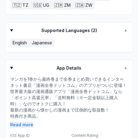
🇹🇿
TZ
🇺🇬
UG
🇿🇲
ZM
🇿🇼
ZW
Supported Languages (
2
)
▼
English
Japanese
App Details
▼
マンガを1巻から最終巻まで全巻まとめ買いできるインター
ネット書店「漫画全巻ドットコム」のアプリがついに登場！
世界最大級の漫画通販アプリ「漫画全巻ドットコム」なら
「ポイント高還元率」「送料無料（※一定金額以上購入
時）」なのでオトクに購入！
最新の漫画から懐かしの漫画まで圧倒的な取扱数！
特典付き商品...
Read more
iOS App ID
Content Rating