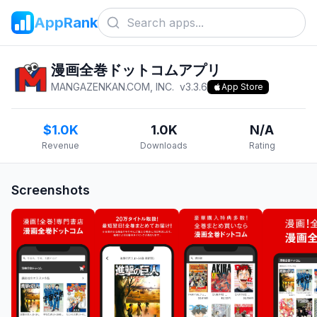
AppRank
漫画全巻ドットコムアプリ
MANGAZENKAN.COM, INC.
v
3.3.6
App Store
$1.0K
1.0K
N/A
Revenue
Downloads
Rating
Screenshots