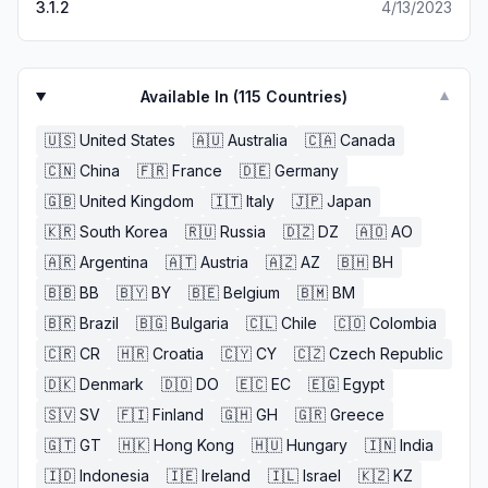
3.1.2
4/13/2023
Available In (
115
Countries)
▼
🇺🇸
United States
🇦🇺
Australia
🇨🇦
Canada
🇨🇳
China
🇫🇷
France
🇩🇪
Germany
🇬🇧
United Kingdom
🇮🇹
Italy
🇯🇵
Japan
🇰🇷
South Korea
🇷🇺
Russia
🇩🇿
DZ
🇦🇴
AO
🇦🇷
Argentina
🇦🇹
Austria
🇦🇿
AZ
🇧🇭
BH
🇧🇧
BB
🇧🇾
BY
🇧🇪
Belgium
🇧🇲
BM
🇧🇷
Brazil
🇧🇬
Bulgaria
🇨🇱
Chile
🇨🇴
Colombia
🇨🇷
CR
🇭🇷
Croatia
🇨🇾
CY
🇨🇿
Czech Republic
🇩🇰
Denmark
🇩🇴
DO
🇪🇨
EC
🇪🇬
Egypt
🇸🇻
SV
🇫🇮
Finland
🇬🇭
GH
🇬🇷
Greece
🇬🇹
GT
🇭🇰
Hong Kong
🇭🇺
Hungary
🇮🇳
India
🇮🇩
Indonesia
🇮🇪
Ireland
🇮🇱
Israel
🇰🇿
KZ