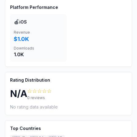
Platform Performance
🍎
iOS
Revenue
$1.0K
Downloads
1.0K
Rating Distribution
☆☆☆☆☆
N/A
0
reviews
No rating data available
Top Countries