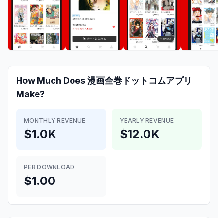
How Much Does
漫画全巻ドットコムアプリ
Make?
MONTHLY REVENUE
YEARLY REVENUE
$1.0K
$12.0K
PER DOWNLOAD
$1.00