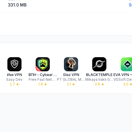
331.0 MB
S
Изи VPN
ВПН - Cybear VPN Master Proxy
Glaz VPN
BLACKTEMPLE
Easy Dev
Free Fast Network LLC
PT GLOBAL MEGAH MANDIRI
Mikaya Irakli Guramovich, IP
2.7
★
1.9
★
2.1
★
3.6
★
3.0