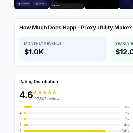
How Much Does
Happ - Proxy Utility
Make?
MONTHLY REVENUE
YEARLY 
$1.0K
$12.
Rating Distribution
★★★★★
4.6
107,507
reviews
5
8
%
4
1
%
3
2
%
2
4
%
1
84
%