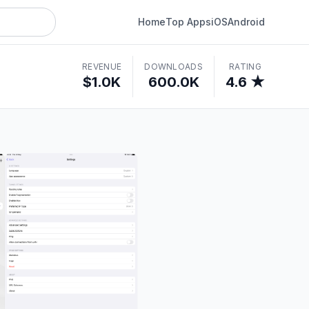
Home
Top Apps
iOS
Android
REVENUE
DOWNLOADS
RATING
$1.0K
600.0K
4.6 ★