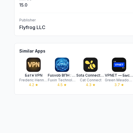
15.0
Publisher
Flyfrog LLC
Similar Apps
Батя VPN
Fusvob ВПН : Супер Быстрый VPN
Sota Connect: Secure Network
VPNET — Быстрый прокси-клиент
Frederic Hennes Sprl
Fuxin Technology
Cat Connect
Green Meadow Media
4.2
★
4.5
★
4.3
★
3.7
★