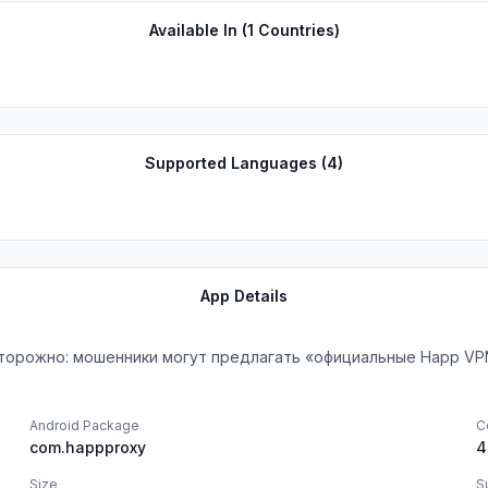
Available In (
1
Countries)
Supported Languages (
4
)
App Details
торожно: мошенники могут предлагать «официальные Happ VPN
Android Package
C
com.happproxy
4
Size
S