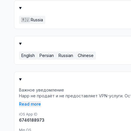
🇷🇺
Russia
English
Persian
Russian
Chinese
Важное уведомление
Happ не продаёт и не предоставляет VPN-услуги. Ос
Read more
iOS App ID
6746188973
Min OS