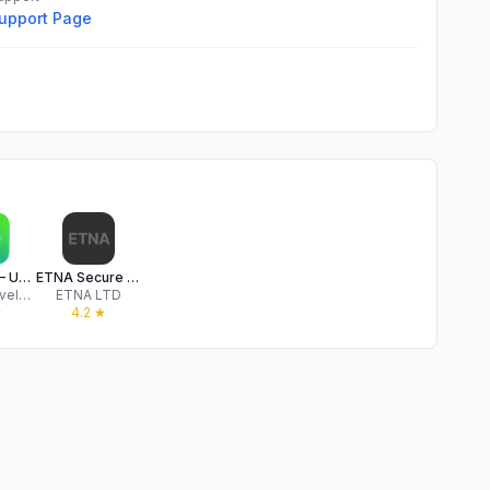
upport Page
EVA VPN — Universal Proxy
ETNA Secure | Быстрый ВПН
VDSoft Development Korlatolt Felelossegu Tarsasag
ETNA LTD
★
4.2
★