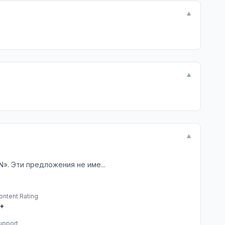
▼
▼
▼
». Эти предложения не име...
ontent Rating
+
upport