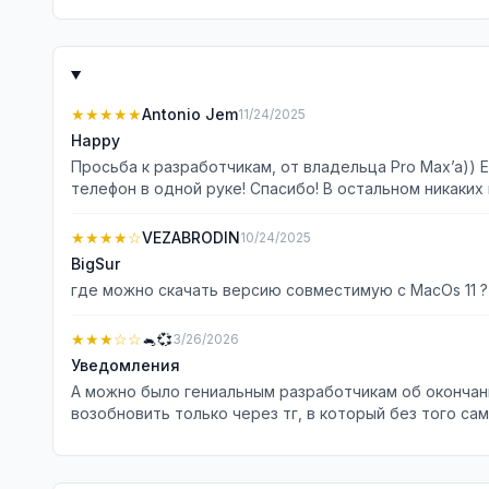
★★★★★
Antonio Jem
11/24/2025
Happy
Просьба к разработчикам, от владельца Pro Max’a)) 
телефон в одной руке! Спасибо! В остальном никаких
★★★★
☆
VEZABRODIN
10/24/2025
BigSur
где можно скачать версию совместимую с MacOs 11 ?
★★★
☆☆
🐁💞
3/26/2026
Уведомления
А можно было гениальным разработчикам об окончани
возобновить только через тг, в который без того сам