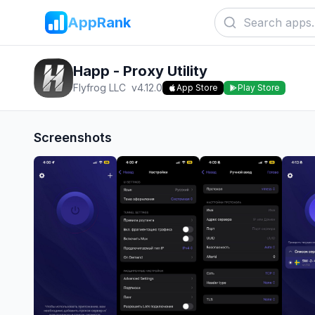
AppRank
Happ - Proxy Utility
Flyfrog LLC
v
4.12.0
App Store
Play Store
Screenshots