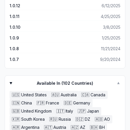
1.0.12
6/12/2025
1.0.11
4/25/2025
1.0.10
3/8/2025
1.0.9
1/25/2025
1.0.8
11/21/2024
1.0.7
9/20/2024
Available In (
102
Countries)
▼
🇺🇸
United States
🇦🇺
Australia
🇨🇦
Canada
🇨🇳
China
🇫🇷
France
🇩🇪
Germany
🇬🇧
United Kingdom
🇮🇹
Italy
🇯🇵
Japan
🇰🇷
South Korea
🇷🇺
Russia
🇩🇿
DZ
🇦🇴
AO
🇦🇷
Argentina
🇦🇹
Austria
🇦🇿
AZ
🇧🇭
BH