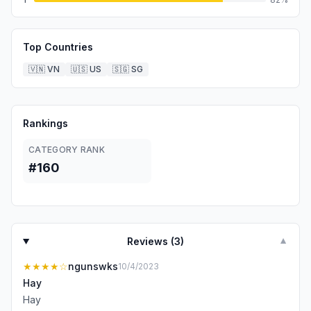
Top Countries
🇻🇳
VN
🇺🇸
US
🇸🇬
SG
Rankings
CATEGORY RANK
#160
Reviews (
3
)
▼
★★★★
☆
ngunswks
10/4/2023
Hay
Hay