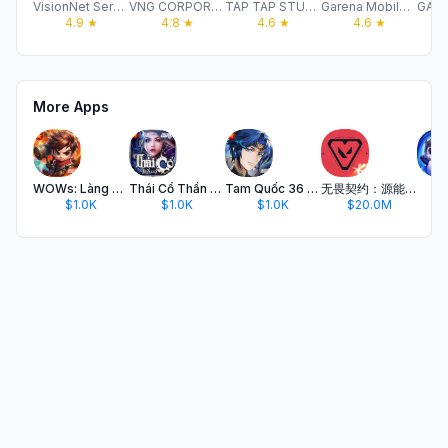
VisionNet Service And Trading Company Limited
VNG CORPORATION
TAP TAP STUDIO VIETNAM CO., LTD
Garena Mobile Private
4.9
★
4.8
★
4.6
★
4.6
★
More Apps
WOWs: Làng Hiệp Sĩ
Thái Cổ Thần Vương
Tam Quốc 36 Kế VTC
无畏契约：源能行动
金
$1.0K
$1.0K
$1.0K
$20.0M