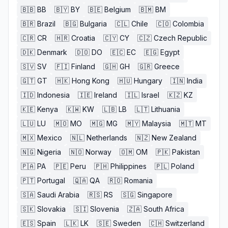
🇧🇧
BB
🇧🇾
BY
🇧🇪
Belgium
🇧🇲
BM
🇧🇷
Brazil
🇧🇬
Bulgaria
🇨🇱
Chile
🇨🇴
Colombia
🇨🇷
CR
🇭🇷
Croatia
🇨🇾
CY
🇨🇿
Czech Republic
🇩🇰
Denmark
🇩🇴
DO
🇪🇨
EC
🇪🇬
Egypt
🇸🇻
SV
🇫🇮
Finland
🇬🇭
GH
🇬🇷
Greece
🇬🇹
GT
🇭🇰
Hong Kong
🇭🇺
Hungary
🇮🇳
India
🇮🇩
Indonesia
🇮🇪
Ireland
🇮🇱
Israel
🇰🇿
KZ
🇰🇪
Kenya
🇰🇼
KW
🇱🇧
LB
🇱🇹
Lithuania
🇱🇺
LU
🇲🇴
MO
🇲🇬
MG
🇲🇾
Malaysia
🇲🇹
MT
🇲🇽
Mexico
🇳🇱
Netherlands
🇳🇿
New Zealand
🇳🇬
Nigeria
🇳🇴
Norway
🇴🇲
OM
🇵🇰
Pakistan
🇵🇦
PA
🇵🇪
Peru
🇵🇭
Philippines
🇵🇱
Poland
🇵🇹
Portugal
🇶🇦
QA
🇷🇴
Romania
🇸🇦
Saudi Arabia
🇷🇸
RS
🇸🇬
Singapore
🇸🇰
Slovakia
🇸🇮
Slovenia
🇿🇦
South Africa
🇪🇸
Spain
🇱🇰
LK
🇸🇪
Sweden
🇨🇭
Switzerland