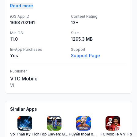
Read more
iOS App ID
Content Rating
1663702161
13+
Min OS
Size
11.0
1295.3 MB
In-App Purchases
Support
Yes
Support Page
Publisher
VTC Mobile
Vi
Similar Apps
Võ Thần Kỳ Tích
Top Eleven: Quản Lý Bóng Đá
Huyền thoại bóng đá
FC Mobile VN