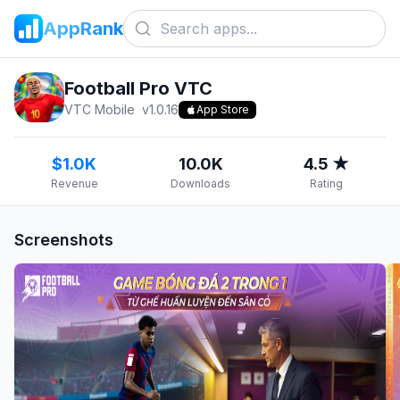
AppRank
Football Pro VTC
VTC Mobile
v
1.0.16
App Store
$1.0K
10.0K
4.5 ★
Revenue
Downloads
Rating
Screenshots