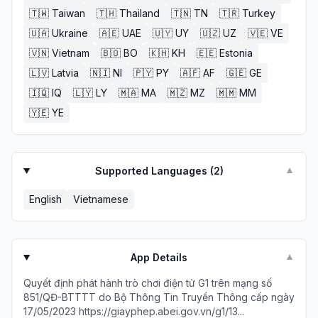
🇹🇼
Taiwan
🇹🇭
Thailand
🇹🇳
TN
🇹🇷
Turkey
🇺🇦
Ukraine
🇦🇪
UAE
🇺🇾
UY
🇺🇿
UZ
🇻🇪
VE
🇻🇳
Vietnam
🇧🇴
BO
🇰🇭
KH
🇪🇪
Estonia
🇱🇻
Latvia
🇳🇮
NI
🇵🇾
PY
🇦🇫
AF
🇬🇪
GE
🇮🇶
IQ
🇱🇾
LY
🇲🇦
MA
🇲🇿
MZ
🇲🇲
MM
🇾🇪
YE
Supported Languages (
2
)
▼
English
Vietnamese
App Details
▼
Quyết định phát hành trò chơi điện tử G1 trên mạng số
851/QĐ-BTTTT do Bộ Thông Tin Truyền Thông cấp ngày
17/05/2023 https://giayphep.abei.gov.vn/g1/13...