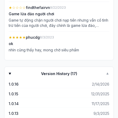
★
☆☆☆☆
findthefairvn
9/22/2023
Game lừa đảo người chơi
Game tự động chặn người chơi nạp tiền nhưng vẫn cố tình
trừ tiền của người chơi, đây chính là game lừa đảo,
appstore nên vào quộc và có hình phạt cho ứng dụng
này và nhà phát hành game này, gặp đối thủ mạnh hơn là
★★★★★
phucdg
8/3/2023
cầu thủ tự chậm đi máy tự lag, lỗi đăng nhập lỗi đứng hình
ok
trc khi vào game kéo dài, hỗ trợ khách hàng như không
nhìn cũng thấy hay, mong chờ siêu phẩm
hỗ trợ, để page để sđt nhưng nhắn và gọi ko đc, tóm lại
đây là thứ rác rưởi nhất trên đời mà mình từng gặp
Version History (
17
)
▼
1.0.16
2/14/2026
1.0.15
12/31/2025
1.0.14
11/17/2025
1.0.13
9/3/2025