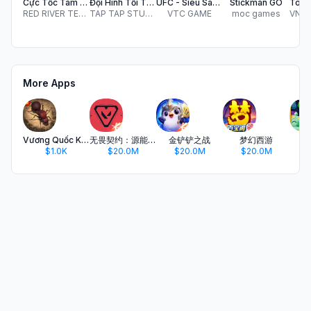
Cực Tốc Tam Quốc
Đội Hình Tối Thượng
UFC - Siêu Sao Bóng Đá
Stickman GO
RED RIVER TECHNOLOGY AND SERVICES COMPANY LIMITED
TAP TAP STUDIO VIETNAM CO., LTD
VTC GAME
moc games
More Apps
Vương Quốc Kiến - Gamota
无畏契约：源能行动
金铲铲之战
梦幻西游
开
$1.0K
$20.0M
$20.0M
$20.0M