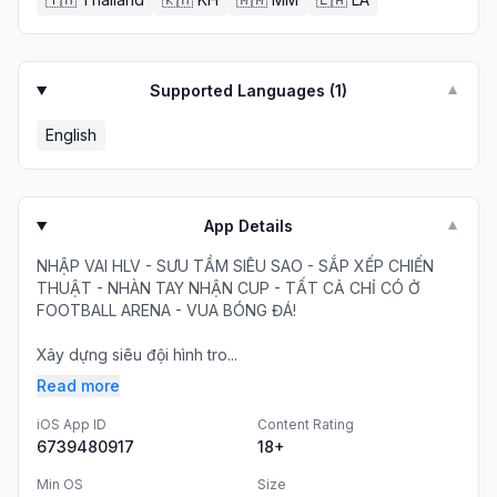
Supported Languages (
1
)
▼
English
App Details
▼
NHẬP VAI HLV - SƯU TẦM SIÊU SAO - SẮP XẾP CHIẾN
THUẬT - NHÀN TAY NHẬN CUP - TẤT CẢ CHỈ CÓ Ở
FOOTBALL ARENA - VUA BÓNG ĐÁ!
Xây dựng siêu đội hình tro...
Read more
iOS App ID
Content Rating
6739480917
18+
Min OS
Size