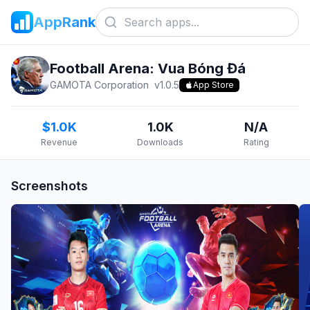
AppRank
Football Arena: Vua Bóng Đá
GAMOTA Corporation
v
1.0.5
App Store
$1.0K
1.0K
N/A
Revenue
Downloads
Rating
Screenshots