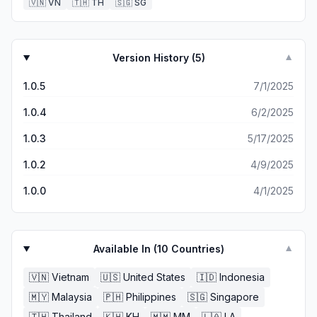
🇻🇳
VN
🇹🇭
TH
🇸🇬
SG
Version History (
5
)
▼
1.0.5
7/1/2025
1.0.4
6/2/2025
1.0.3
5/17/2025
1.0.2
4/9/2025
1.0.0
4/1/2025
Available In (
10
Countries)
▼
🇻🇳
Vietnam
🇺🇸
United States
🇮🇩
Indonesia
🇲🇾
Malaysia
🇵🇭
Philippines
🇸🇬
Singapore
🇹🇭
Thailand
🇰🇭
KH
🇲🇲
MM
🇱🇦
LA