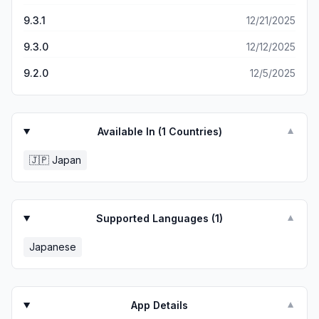
たがこんな感じでした。
9.3.1
12/21/2025
9.3.0
12/12/2025
9.2.0
12/5/2025
Available In (
1
Countries)
▼
🇯🇵
Japan
Supported Languages (
1
)
▼
Japanese
App Details
▼