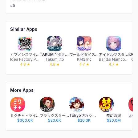
Ja
Similar Apps
ヒプノシスマイク -A.R.B-
TAKUMI³(タクミキュービック)
ワールドダイスター 夢のステラリウム
アイドルマスターシャイニーカラーズ SongforPrism
Idea Factory Plus Co., Ltd
Takumi Ito
KMS.Inc
Bandai Namco Entertainment Inc.
Qual
4.8
★
4.8
★
4.7
★
4.7
★
More Apps
ミクチャ - ライブ配信&動画アプリ
ブラックスター -Theater Starless-
Tokyo 7th シスターズ
梦幻西游
$300.0K
$20.0K
$20.0K
$20.0M