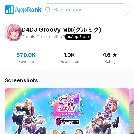
AppRank
D4DJ Groovy Mix(グルミク)
Donuts Co. Ltd.
v
9.5.3
App Store
$70.0K
1.0K
4.6 ★
Revenue
Downloads
Rating
Screenshots