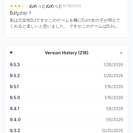
バグなどはありません。 ライブの設定もかなり細かく設定出
はないけど、オートマッチングのマルチ で同じ曲を最大4人
★★★
☆☆
ぬめっとぬめっと
10/18/2020
来るので、お手持ちの機種に合わせてカスタマイズすれば大
で演奏することが出来る。 ・懐かしいゲームの楽曲もあった
体の問題は解決できます。 推奨スペックに満たない端末の上
DJなのか？
り、一昔前の人気曲のカバーがあったりと色んな世代が楽し
でこういった救済措置があるにも関わらず使わないで文句を
私は元女性DJですがこのゲームを機にDJの女の子が増えて
める。 悪いところ ・ユーザーインターフェースが分かりに
言うのはどうかと。 スキルとレベルについて。 配布分を使
くれると楽しいと思いました。 ですがこのゲームはDJらし
くい。 ・チュートリアルの内容が薄くて説明されない部分が
用すれば星4でも難なくあがります。 ただカンストしようと
さが無く単なる音ゲーにしかすぎません。 DJをテーマにす
多い。 プレオープンですが、やる事が多く時間があっという
すると現状ではかなりのチケットが必要となりすぐに足りな
るのであれば選曲の楽しさ、ジャンルの豊富さ、機材の使い
間に過ぎてしまいます。 個人的にはマルチ機能が近くの人や
くなります。 クラブのカスタマイズについて。 各ユニット
方などを伝えられる内容であって欲しかったです。 また登場
フレンドと一緒に出来るといいかなと思いますがまだ正式サ
の機材レベルを上げる事によってユニットのステータスが上
キャラを大人にして本当の「クラブの高揚感」が伝わるよう
ービスも始まってないので、期待して待ってみようと思いま
Version History (
218
)
▼
がります。 キャラの限界突破の時と同じ素材をかなり使うの
な世界観にもして欲しかったです。 初期のビートマニアのよ
す。 今はまだほとんどオリジナルの曲ですが、これからどん
で、現状では全てカンストは難しいと思いました。 親密度に
うな嘘操作でも良いから「DJ」感を盛り込んで欲しかったで
どんカバー曲やゲームの曲が増えるみたいなのでワクワクし
9.5.3
1/28/2026
ついて。 キャラの親密度を上げると報酬が貰えます。 素材
す。
ています。 期待を込めて★5。
が足りなかったら積極的に上げても良いと思います。 ガチャ
9.5.2
1/26/2026
について。 リセマラ含め20回程した感想は体感他の音ゲー
と変わりは無いです。 星4は確率的に引けば出る物ではない
9.5.1
1/16/2026
です。 全然出ないという方はガチャの提供割合を今一度確認
したほうがいいと思います。 ただ星3は結構出やすいと思い
9.5.0
1/16/2026
ます。 他にも無料で10連チケットと星4確定チケットが貰え
るので特に不満はないです。 悪い点。 結構な確率で落ちま
9.4.1
1/8/2026
す。マルチの演奏開始時、キャラのレベルアップ時、スキル
アップ時、限界突破時 現状では仕方ない事ですが改善する
9.4.0
1/6/2026
様、期待しています。 後ブーストチケット使用した時に落ち
9.3.2
12/25/2025
るとブーストチケットと体力持ってかれます。 長くなりまし