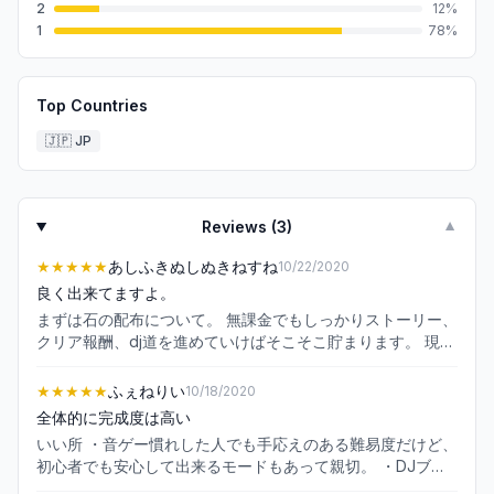
2
12
%
1
78
%
Top Countries
🇯🇵
JP
Reviews (
3
)
▼
★★★★★
あしふきぬしぬきねすね
10/22/2020
良く出来てますよ。
まずは石の配布について。 無課金でもしっかりストーリー、
クリア報酬、dj道を進めていけばそこそこ貯まります。 現在
ランク26ですが石は9200程あります。 これから配布などで
貰える事を加味すれば決して少なくないと思います。 無課金
★★★★★
ふぇねりい
10/18/2020
ならば無闇にガチャを回すのでは無く、確率アップや推しの
全体的に完成度は高い
イベントまで待つ方が賢明だと思います。 ゲーム性につい
いい所 ・音ゲー慣れした人でも手応えのある難易度だけど、
て。 iPhoneXを使っていますが良くも悪くも従来のいわゆる
初心者でも安心して出来るモードもあって親切。 ・DJブー
音ゲーと変わりはありません。 初期の段階でも特に目立った
スの改造やストーリー閲覧等、やり込み要素が多い。 ・交流