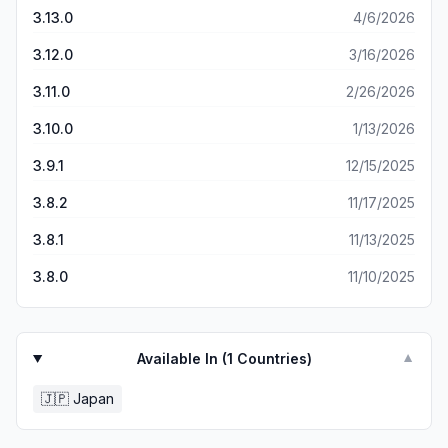
損はしませんが、他アプリにも掲載されている作品も多いた
3.13.0
4/6/2026
め私はすぐにアンインストールしてしまいました。
3.12.0
3/16/2026
3.11.0
2/26/2026
3.10.0
1/13/2026
3.9.1
12/15/2025
3.8.2
11/17/2025
3.8.1
11/13/2025
3.8.0
11/10/2025
Available In (
1
Countries)
▼
🇯🇵
Japan