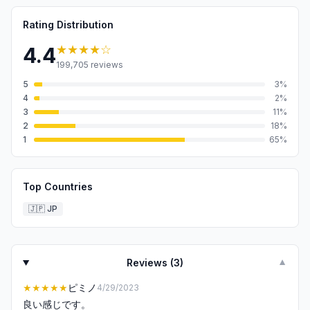
Rating Distribution
★★★★
☆
4.4
199,705
reviews
5
3
%
4
2
%
3
11
%
2
18
%
1
65
%
Top Countries
🇯🇵
JP
Reviews (
3
)
▼
★★★★★
ピミノ
4/29/2023
良い感じです。