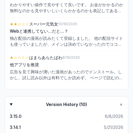
わかりやすい操作で見やすくて良いです。 お金がかかるのか
無料なのかも見やすいしいくらかかるのかも表記してあるの
で良いです。 さすがめちゃコミックさんだなと感じます。
★★
☆☆☆
スーパー元気女
10/16/2020
Webと連携してない…だと…？
独占配信の漫画が読みたくて登録しました。 他の配信サイト
も使っていましたが、メインは決めていなかったのでココに
しよう！と決心し、Webの流れで5000円分のポイントも購
入しました。 どーせならと思いアプリも入れたところ、ログ
★
☆☆☆☆
はまらあらたばわ
8/18/2020
インできそうなボタンがなく… 色々探しまくった挙句、Q&A
他アプリを推奨
にたどり着き、まさかのWebで買ったポイント、コインは連
広告を見て興味が湧いた漫画があったのでインストール。し
携できないとの文字。 今時そんなことあります？うそですよ
かし、試し読み以外は有料でしか読めず。 ページで読むので
ね？あんなcmバンバンやって最大級の会員数で？ 他の方の
はなく、ひとコマずつ表示されるのがとても読みづらい。本
ご指摘にもある1コマ拡大しての掲載もそうですが、なん
来小さいコマと大きいコマを、同じような大きさで表示する
か、「昔はパイオニアだったけど時代について行ってない」
意味はあるのでしょうか。 これは漫画アプリを利用する人の
感が残念。
感覚によって違うと思いますが、他アプリを経験した事があ
Version History (
10
)
▼
る者からすると『ある程度無料で読める→本当に好きになっ
た作品は課金なり、書籍買う』という意識が強い。 かたや、
3.15.0
6/8/2026
めちゃコミックは『全部有料。または、10話無料(中身は1話
を3分割にしたので結局3話分)で、それ以降は有料』という
3.14.1
5/21/2026
ものが多い印象。 基本インストールや試し読みは無料なので