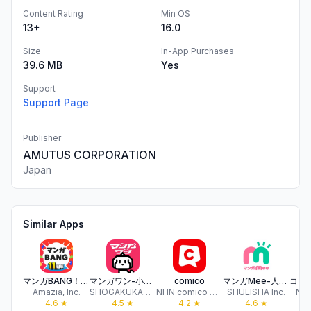
Content Rating
Min OS
13+
16.0
Size
In-App Purchases
39.6 MB
Yes
Support
Support Page
Publisher
AMUTUS CORPORATION
Japan
Similar Apps
マンガBANG！人気の漫画が読めるマンガアプリ
マンガワン-小学館のオリジナル漫画を毎日配信
comico
マンガMee-人気の少女漫画が読めるマンガアプリ
Amazia, Inc.
SHOGAKUKAN INC.
NHN comico Corporation
SHUEISHA Inc.
NTT
4.6
★
4.5
★
4.2
★
4.6
★