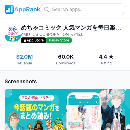
AppRank
めちゃコミック 人気マンガを毎日楽しめる漫画（まんが）アプリ
AMUTUS CORPORATION
v
3.15.0
App Store
Play Store
$2.0M
60.0K
4.4 ★
Revenue
Downloads
Rating
Screenshots