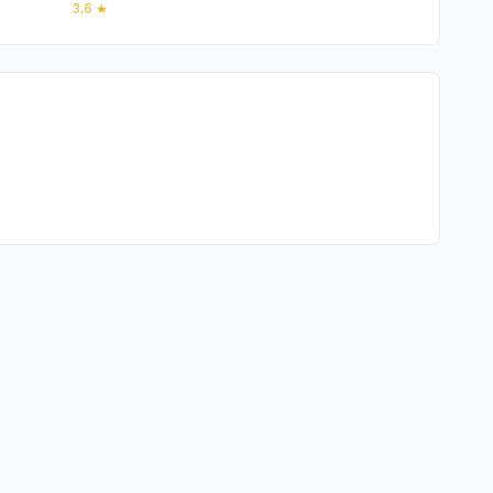
★
3.6
★