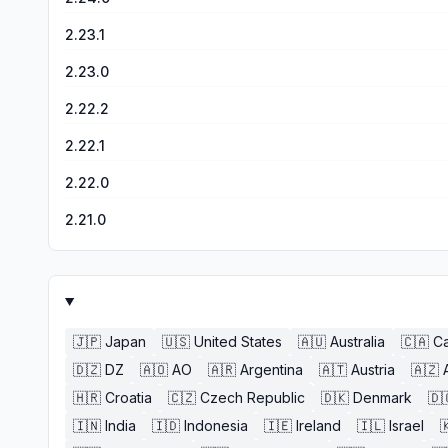
2.23.1
2.23.0
2.22.2
2.22.1
2.22.0
2.21.0
🇯🇵
Japan
🇺🇸
United States
🇦🇺
Australia
🇨🇦
C
🇩🇿
DZ
🇦🇴
AO
🇦🇷
Argentina
🇦🇹
Austria
🇦🇿
🇭🇷
Croatia
🇨🇿
Czech Republic
🇩🇰
Denmark
🇩
🇮🇳
India
🇮🇩
Indonesia
🇮🇪
Ireland
🇮🇱
Israel
