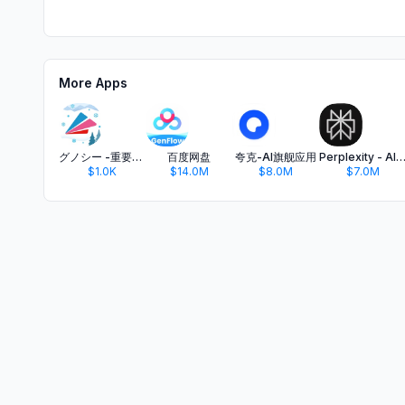
More Apps
グノシー -重要ニュースを分かりやすく、楽しくお届け
百度网盘
夸克-AI旗舰应用
Perplexity - AI Search & C
$1.0K
$14.0M
$8.0M
$7.0M