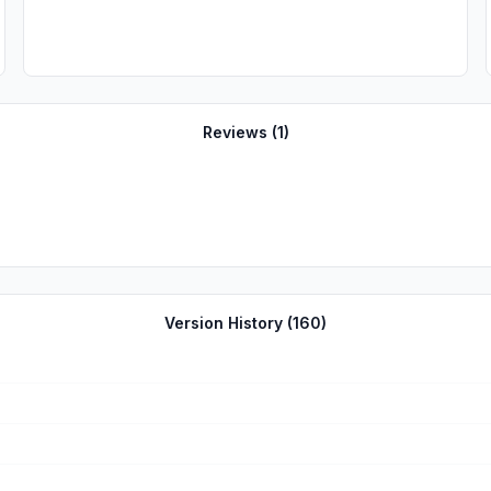
Reviews (
1
)
Version History (
160
)