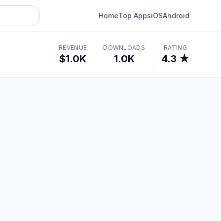
Home
Top Apps
iOS
Android
REVENUE
DOWNLOADS
RATING
$1.0K
1.0K
4.3 ★