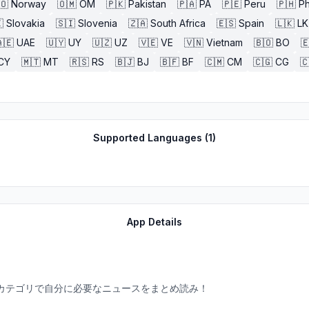
🇴
Norway
🇴🇲
OM
🇵🇰
Pakistan
🇵🇦
PA
🇵🇪
Peru
🇵🇭
Ph

Slovakia
🇸🇮
Slovenia
🇿🇦
South Africa
🇪🇸
Spain
🇱🇰
LK
🇪
UAE
🇺🇾
UY
🇺🇿
UZ
🇻🇪
VE
🇻🇳
Vietnam
🇧🇴
BO

CY
🇲🇹
MT
🇷🇸
RS
🇧🇯
BJ
🇧🇫
BF
🇨🇲
CM
🇨🇬
CG

Supported Languages (
1
)
App Details
スカテゴリで自分に必要なニュースをまとめ読み！