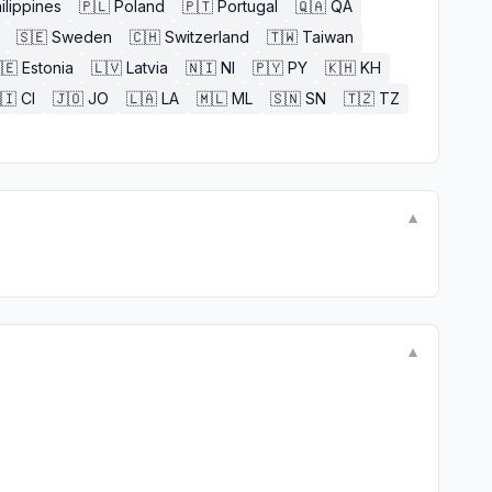
ilippines
🇵🇱
Poland
🇵🇹
Portugal
🇶🇦
QA
🇸🇪
Sweden
🇨🇭
Switzerland
🇹🇼
Taiwan
🇪
Estonia
🇱🇻
Latvia
🇳🇮
NI
🇵🇾
PY
🇰🇭
KH
🇮
CI
🇯🇴
JO
🇱🇦
LA
🇲🇱
ML
🇸🇳
SN
🇹🇿
TZ
▼
▼