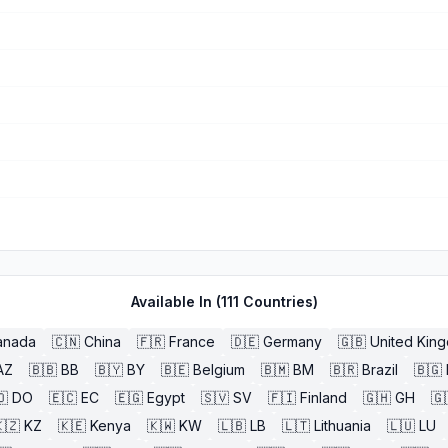
Available In (
111
Countries)
anada
🇨🇳
China
🇫🇷
France
🇩🇪
Germany
🇬🇧
United Kin
AZ
🇧🇧
BB
🇧🇾
BY
🇧🇪
Belgium
🇧🇲
BM
🇧🇷
Brazil
🇧🇬
🇴
DO
🇪🇨
EC
🇪🇬
Egypt
🇸🇻
SV
🇫🇮
Finland
🇬🇭
GH
🇬
🇿
KZ
🇰🇪
Kenya
🇰🇼
KW
🇱🇧
LB
🇱🇹
Lithuania
🇱🇺
LU