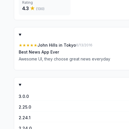
Rating
4.3
★
(
130
)
★★★★★
John Hills in Tokyo
6/13/2016
Best News App Ever
Awesome UI, they choose great news everyday
3.0.0
2.25.0
2.24.1
2.24.0