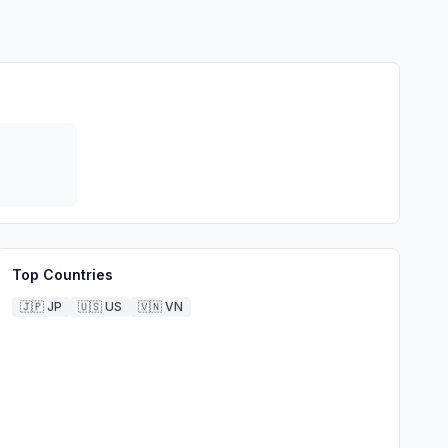
Top Countries
🇯🇵
JP
🇺🇸
US
🇻🇳
VN