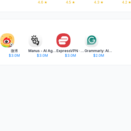
4.6
★
4.5
★
4.3
★
4.2
hat
微博
Manus - AI Agent & Automation
ExpressVPN · Secure & Fast VPN
Grammarly: AI Keyboard & Notes
$3.0M
$3.0M
$3.0M
$2.0M