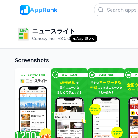
AppRank
ニュースライト
Gunosy Inc.
v
3.0.0
App Store
Screenshots