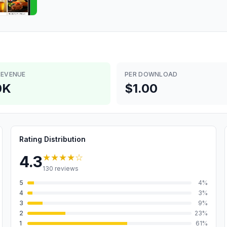
REVENUE
PER DOWNLOAD
0K
$1.00
Rating Distribution
★★★★
☆
4.3
130
reviews
5
4
%
4
3
%
3
9
%
2
23
%
1
61
%