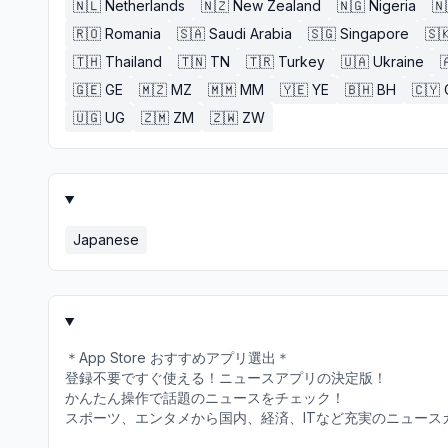
🇳🇱
Netherlands
🇳🇿
New Zealand
🇳🇬
Nigeria
🇳
🇷🇴
Romania
🇸🇦
Saudi Arabia
🇸🇬
Singapore
🇸
🇹🇭
Thailand
🇹🇳
TN
🇹🇷
Turkey
🇺🇦
Ukraine

🇬🇪
GE
🇲🇿
MZ
🇲🇲
MM
🇾🇪
YE
🇧🇭
BH
🇨🇾
🇺🇬
UG
🇿🇲
ZM
🇿🇼
ZW
Japanese
＊App Store おすすめアプリ選出＊
登録不要ですぐ使える！ニュースアプリの決定版！
かんたん操作で話題のニュースをチェック！
スポーツ、エンタメから国内、経済、ITなど充実のニュー