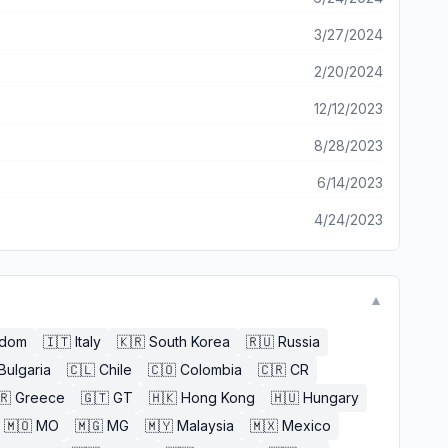
3/27/2024
2/20/2024
12/12/2023
8/28/2023
6/14/2023
4/24/2023
▼
gdom
🇮🇹
Italy
🇰🇷
South Korea
🇷🇺
Russia
Bulgaria
🇨🇱
Chile
🇨🇴
Colombia
🇨🇷
CR
🇷
Greece
🇬🇹
GT
🇭🇰
Hong Kong
🇭🇺
Hungary
🇲🇴
MO
🇲🇬
MG
🇲🇾
Malaysia
🇲🇽
Mexico