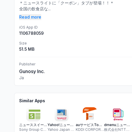
＊ニュースライトに「クーポン」タブが登場！！＊
全国の飲食店な...
Read more
iOS App ID
1106788059
Size
51.5 MB
Publisher
Gunosy Inc.
Ja
Similar Apps
ニューススイート 新聞 雑誌 ニュース がまとめて読める
Yahoo!ニュース -最新ニュースや防災・天気・ヤフコメも
auサービスToday-お得な情報満載のポータルアプリ
dmenuニュース 速報や天気予報、乗換案内が読める
Sony Group Corporation
Yahoo Japan Corporation
KDDI CORPORATION
株式会社NTTドコモ