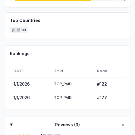
Top Countries
🇨🇳
CN
Rankings
DATE
TYPE
RANK
1/1/2026
#
122
TOP_PAID
1/1/2026
#
177
TOP_PAID
Reviews (
3
)
▼