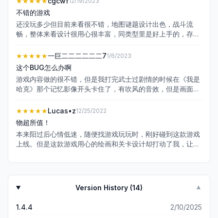
★★★★★
cgcwf
12/19/2023
不错的游戏
还没玩多少但目前来看很不错，地图谜题设计出色，战斗流
畅，整体来看设计很用心很丰富，同类型里是好上手的，存档
点比较多所以游玩体验也比较愉快。 不过虽然美术设计很有特
色但画面整体真的有点偏暗，我打这个游戏的亮度基本是其他
★★★★★
一巨二二二二二二7
1/6/2023
游戏的两倍（不包括黑灯的北城）按键分布虽然不算太密集但
这个BUG怎么办啊
是图标不显眼不好区分，加上左摇杆不注意就下压成蹲着走
游戏内容做的很不错，但是我打完武士过剧情的时候在《我是
了，这玻璃还是搓的比较难受的。另外有没有通关的朋友解答
哈克》那个记忆影像开头卡住了，有吹风的音效，但是画面一
一下，该不会几乎每个图都有那个四个锁的破门吧… 换新设备
片黑，摇杆似乎有反应但也看不到，不知道其他人有没有遇到
需要点新游戏左下手动拉取云存档。
这样的情况，毕竟我的设备配置不怎么样，当初开高画质的时
★★★★★
Lucas•z
12/25/2022
候退出去都卡，现在画质调低退出去是流畅了但还是没画面。
物超所值！
办法试了很多，退出重进、复制存档进、回档重打武士进、上
本来阳过后心情低迷，随便找游戏玩玩时，刚好碰到这款游戏
传云存档重下进都没起作用。 整个流程重新打肯定是不可能
上线。但是这款游戏用心的绘画和关卡设计却打动了我，让我
的，我这个档差一个生命碎片9格血，3口回5格半的药，两段
这4天32h的住在游戏里。很惊喜的是制作组对三京梦境关卡
冲刺，攻击力17，35个光盘，各种支线能力拿了一大堆，纪元
的设计，日本古城的背景非常有趣。 怎么说呢，前几年对国产
觉醒帮助了7、8个，1145通宝（警撅），打了这么多总不能废
独立游戏的印象不太好，因为很多都有粗制滥造的感觉，精品
了吧？ 希望制作组能看到解决一下这个问题，真的很喜欢哈
很少。这款游戏却让我感受到了制作组的用心。很惊讶这是国
克。
Version History (
14
)
▼
人的作品，里面方言和梗也非常符合我这一代人的口味。淬
八“惊不惊喜？意不意外？”的台词就和我表姐说的一模一样。
1.4.4
2/10/2025
总之本款游戏令我感动，希望制作组再接再厉，有dlc或者新