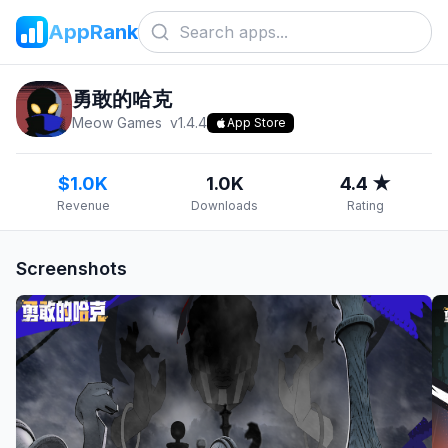
AppRank
勇敢的哈克
Meow Games
v
1.4.4
App Store
$1.0K
1.0K
4.4 ★
Revenue
Downloads
Rating
Screenshots