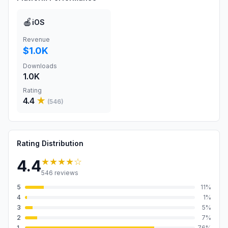
🍎
iOS
Revenue
$1.0K
Downloads
1.0K
Rating
4.4
★
(
546
)
Rating Distribution
★★★★
☆
4.4
546
reviews
5
11
%
4
1
%
3
5
%
2
7
%
1
76
%