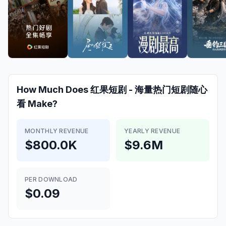
How Much Does
红果短剧 - 海量热门短剧随心
看
Make?
MONTHLY REVENUE
YEARLY REVENUE
$800.0K
$9.6M
PER DOWNLOAD
$0.09