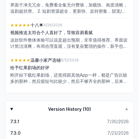
界面干净无冗余，免费看全集无付费墙，加载快、画质清晰，
追剧超丝滑。 2. 短剧资源超全，更新快、反转密集，甜宠/悬
疑/逆袭全覆盖，越看越上头。 3. 广告少且不扰民，可跳过片
头广告，刷剧体验好，比同类APP良心太多。 4. 每天签到刷
★★★★★
十八🌟
4/26/2026
剧能赚金币提现，碎片时间还能赚奶茶钱，太懂打工人了。 5.
视频推送太符合个人喜好了，导致容易看腻
运行稳定不卡顿、闪退少，操作简单，长辈也能轻松上手。 6.
这款软件整体体验可以说是超出预期，非常值得推荐。界面设
经典老剧+热门短剧都有，高清无水印，童年回忆一次性补
计简洁清爽，布局合理直观，没有复杂繁琐的操作，新手也能
完。 7. 剧情紧凑不拖沓，3分钟一集，高能不断，解压打发时
快速上手。功能十分全面，覆盖了日常使用的各种场景，实用
间神器。 8. 新用户注册就送提现，邀请好友有红包，福利
性很强，不管是日常使用、休闲娱乐还是简单处理需求，都能
★★★★★
温馨小家严选铺
6/12/2026
多、提现快。 9. 分类清晰好找剧，推荐算法准，每次都能刷
轻松应对。 运行过程稳定流畅，几乎没有出现卡顿、闪退或延
到喜欢的，太合胃口。 10. 免费又好用，内容质量高，无乱七
给予红果剧场的好评
迟的情况，加载速度快，响应也很及时。广告数量很少，不会
八糟弹窗，真心推荐给大家。
刚开始下载红果剧场，还觉得跟其他App一样，都是广告比较
频繁弹窗打扰使用，整体体验感非常舒适。细节处设计贴心，
多的那种，然后据短句比较少，然后不够齐全的那种，后来看
交互逻辑友好，用起来顺手又省心，长期使用也不会觉得麻
着看着发现很多的剧都能在红果机场找得到，然后广告也特别
烦。 相比同类软件，它在性能、界面和实用性上都表现突出，
少，还有特别有趣的就是我比较喜欢的一些产品都会有一些折
没有明显短板，真正做到了好用不鸡肋。无论是学生党、上班
扣一些优惠券发到给我，还有一些我比较喜欢的直播，有时候
族还是普通用户，都能从中找到适合自己的使用方式，强烈推
也看得见，可能他刚好符合我购买的新生体现出来了，所以总
荐大家下载试用，用过之后就会发现它的靠谱与贴心。
Version History (
10
)
▼
的来说还是比较喜欢红果剧场的，我下载的短句App也不多，
也就两三个，但是我看的最多的还是红果剧场，希望这个App
7.3.1
7/30/2026
可以继续优化下去，而不是走下坡路，提供好短句的同时，在
比较短的广告里，可以提供大家比较喜欢的产品的折扣，还有
7.3.0
7/23/2026
直播。