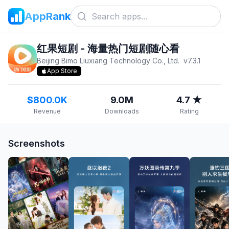
AppRank
红果短剧 - 海量热门短剧随心看
Beijing Bimo Liuxiang Technology Co., Ltd.
v
7.3.1
App Store
$800.0K
9.0M
4.7 ★
Revenue
Downloads
Rating
Screenshots