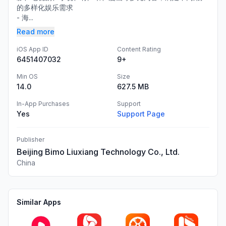
的多样化娱乐需求
- 海...
Read more
iOS App ID
Content Rating
6451407032
9+
Min OS
Size
14.0
627.5 MB
In-App Purchases
Support
Yes
Support Page
Publisher
Beijing Bimo Liuxiang Technology Co., Ltd.
China
Similar Apps