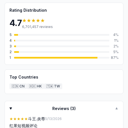
Rating Distribution
★★★★★
4.7
6,701,457
reviews
5
4
%
4
1
%
3
2
%
2
5
%
1
87
%
Top Countries
🇨🇳
CN
🇭🇰
HK
🇹🇼
TW
Reviews (
3
)
▼
★★★★★
斗王.炎尊
5/13/2026
红果短视频评论