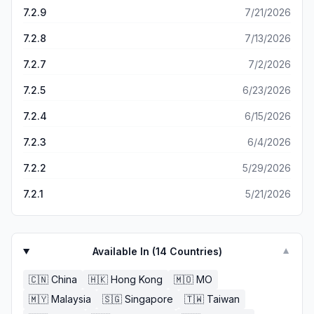
7.2.9
7/21/2026
7.2.8
7/13/2026
7.2.7
7/2/2026
7.2.5
6/23/2026
7.2.4
6/15/2026
7.2.3
6/4/2026
7.2.2
5/29/2026
7.2.1
5/21/2026
Available In (
14
Countries)
▼
🇨🇳
China
🇭🇰
Hong Kong
🇲🇴
MO
🇲🇾
Malaysia
🇸🇬
Singapore
🇹🇼
Taiwan