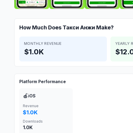
How Much Does
Такси Анжи
Make?
MONTHLY REVENUE
YEARLY 
$1.0K
$12.
Platform Performance
🍎
iOS
Revenue
$1.0K
Downloads
1.0K