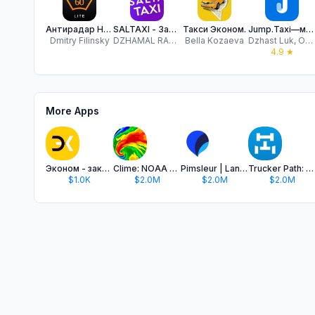
Антирадар HUD Speed камеры ДПС
SALTAXI - Заказ такси, Услуги
Такси Эконом.
Jump.Taxi—моментальные выплаты
Dmitry Filinsky
DZHAMAL RASHIDOV
Bella Kozaeva
Dzhast Luk, OOO
4.9
★
More Apps
Эконом - заказ такси
Clime: NOAA Weather Radar Live
Pimsleur | Language Learning
Trucker Path: Truck GPS & Fuel
$1.0K
$2.0M
$2.0M
$2.0M