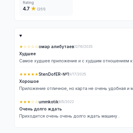
Rating
4.7
★
(
251
)
★
☆☆☆☆
омар алибутаев
12/16/2025
Худшее
Самое худшее приложение и с худшим отношением к
★★★★★
StenDofER-№1
9/17/2025
Хорошое
Приложение отличное, но карта не очень удобная и 
★★★
☆☆
ummkotik
8/5/2022
Очень долго ждать
Приходится очень очень долго ждать машину .