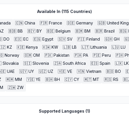
Available In (
115
Countries)
anada
🇨🇳
China
🇫🇷
France
🇩🇪
Germany
🇬🇧
United Kin
AZ
🇧🇧
BB
🇧🇾
BY
🇧🇪
Belgium
🇧🇲
BM
🇧🇷
Brazil
🇧🇬
🇴
DO
🇪🇨
EC
🇪🇬
Egypt
🇸🇻
SV
🇫🇮
Finland
🇬🇭
GH
🇬
🇿
KZ
🇰🇪
Kenya
🇰🇼
KW
🇱🇧
LB
🇱🇹
Lithuania
🇱🇺
LU
🇴
Norway
🇴🇲
OM
🇵🇰
Pakistan
🇵🇦
PA
🇵🇪
Peru
🇵🇭
Ph

Slovakia
🇸🇮
Slovenia
🇿🇦
South Africa
🇪🇸
Spain
🇱🇰
LK
🇪
UAE
🇺🇾
UY
🇺🇿
UZ
🇻🇪
VE
🇻🇳
Vietnam
🇧🇴
BO

Z
🇲🇲
MM
🇾🇪
YE
🇧🇭
BH
🇨🇾
CY
🇲🇹
MT
🇷🇸
RS
🇧
ZM
🇿🇼
ZW
Supported Languages (
1
)