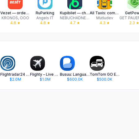
Vezet — order taxis
RuParking
Kupibilet — cheap tickets
All Taxis: compare ride prices
GetPow
KRONOS, OOO
Angels IT
NEBUCHADNEZZAR FZ-LLC
Mutludev
4.8
★
4.8
★
4.7
★
4.3
★
2.3
Flightradar24 | Flight Tracker
Flighty – Live Flight Tracker
Busuu: Language Learning App
TomTom GO Expert: Truck GPS
$2.0M
$1.0M
$600.0K
$500.0K