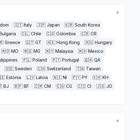
▼
gdom
🇮🇹
Italy
🇯🇵
Japan
🇰🇷
South Korea
Bulgaria
🇨🇱
Chile
🇨🇴
Colombia
🇨🇷
CR
🇷
Greece
🇬🇹
GT
🇭🇰
Hong Kong
🇭🇺
Hungary
🇲🇴
MO
🇲🇬
MG
🇲🇾
Malaysia
🇲🇽
Mexico
ilippines
🇵🇱
Poland
🇵🇹
Portugal
🇶🇦
QA
🇸🇪
Sweden
🇨🇭
Switzerland
🇹🇼
Taiwan
🇪
Estonia
🇱🇻
Latvia
🇳🇮
NI
🇵🇾
PY
🇰🇭
KH

BJ
🇧🇫
BF
🇨🇲
CM
🇨🇬
CG
🇨🇮
CI
🇯🇴
JO
▼