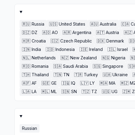
🇷🇺
Russia
🇺🇸
United States
🇦🇺
Australia
🇨🇦
C
🇩🇿
DZ
🇦🇴
AO
🇦🇷
Argentina
🇦🇹
Austria
🇦🇿
🇭🇷
Croatia
🇨🇿
Czech Republic
🇩🇰
Denmark
🇩
🇮🇳
India
🇮🇩
Indonesia
🇮🇪
Ireland
🇮🇱
Israel

🇳🇱
Netherlands
🇳🇿
New Zealand
🇳🇬
Nigeria
🇳
🇷🇴
Romania
🇸🇦
Saudi Arabia
🇸🇬
Singapore
🇸
🇹🇭
Thailand
🇹🇳
TN
🇹🇷
Turkey
🇺🇦
Ukraine

🇦🇫
AF
🇬🇪
GE
🇮🇶
IQ
🇱🇾
LY
🇲🇦
MA
🇲🇿
M
🇱🇦
LA
🇲🇱
ML
🇸🇳
SN
🇹🇿
TZ
🇺🇬
UG
🇿🇲
Russian