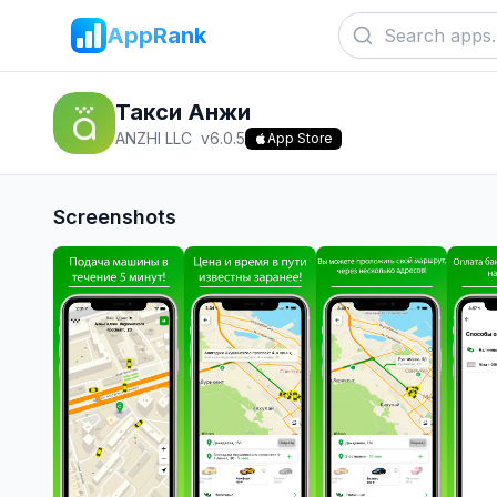
AppRank
Такси Анжи
ANZHI LLC
v
6.0.5
App Store
Screenshots