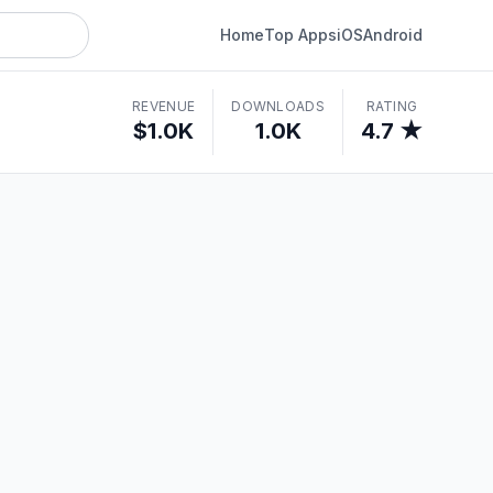
Home
Top Apps
iOS
Android
REVENUE
DOWNLOADS
RATING
$1.0K
1.0K
4.7 ★