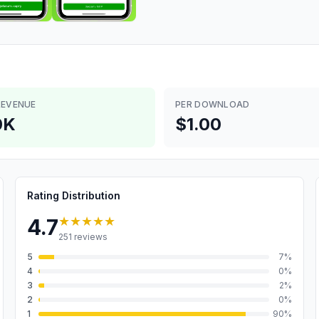
REVENUE
PER DOWNLOAD
0K
$1.00
Rating Distribution
★★★★★
4.7
251
reviews
5
7
%
4
0
%
3
2
%
2
0
%
1
90
%