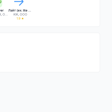
er
Лайт (ex. lite – ride here..)
GET PAUER, OOO
KIK, OOO
★
1.9
★