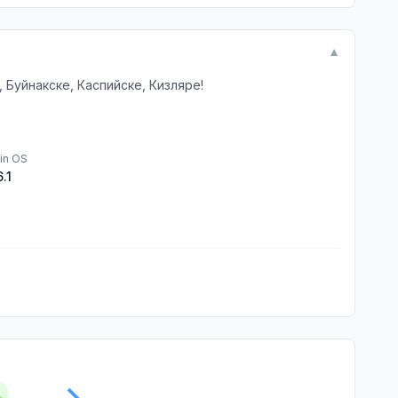
▼
 Буйнакскe, Каспийскe, Кизлярe!
in OS
6.1