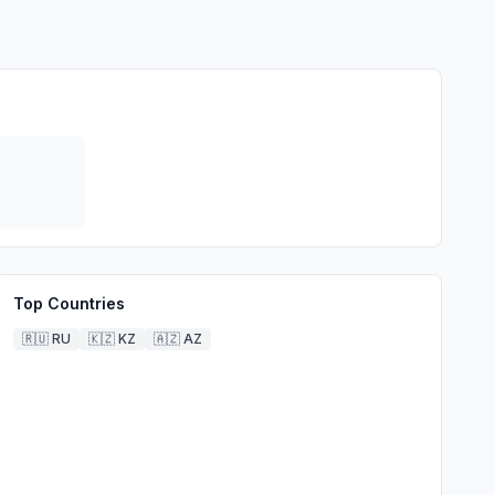
Top Countries
🇷🇺
RU
🇰🇿
KZ
🇦🇿
AZ